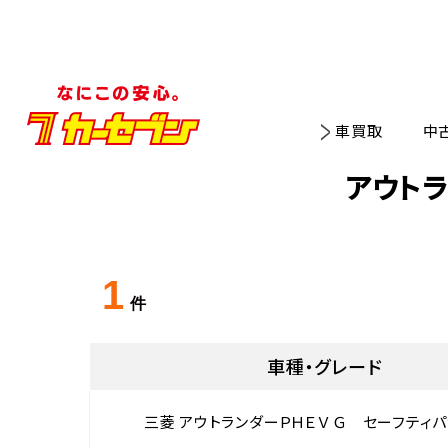
車買取
中
アウト
1
件
車種・グレード
三菱 アウトランダーＰＨＥＶ Ｇ セーフティ