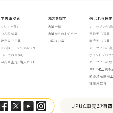
中古車検索
お店を探す
選ばれる理由
クルマを探す
店舗一覧
カーセブンが選
中古車検索
店舗からのお知らせ
買取安心宣言
販売安心宣言
お客様の声
販売安心宣言
車お探しコンシェルジュ
カーセブンの流
LINEでお車探し
ポイントプログ
中古車査定・購入ガイド
カーセブンの取
JPUC適正買
顧客満足度向
従業員教育
JPUC車売却消