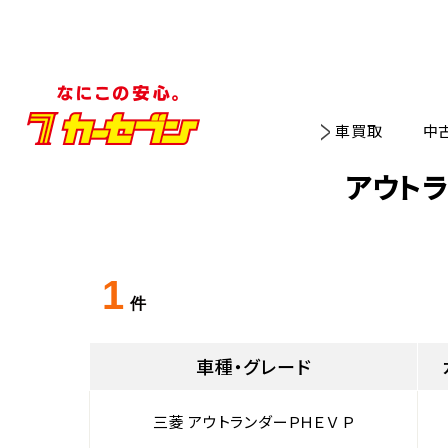
車買取
中
アウト
1
件
車種・グレード
三菱 アウトランダーＰＨＥＶ Ｐ