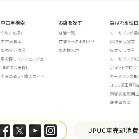
中古車検索
お店を探す
選ばれる理由
クルマを探す
店舗一覧
カーセブンが選
中古車検索
店舗からのお知らせ
買取安心宣言
販売安心宣言
お客様の声
販売安心宣言
車お探しコンシェルジュ
カーセブンの流
LINEでお車探し
ポイントプログ
中古車査定・購入ガイド
カーセブンの取
JPUC適正買
顧客満足度向
従業員教育
JPUC車売却消