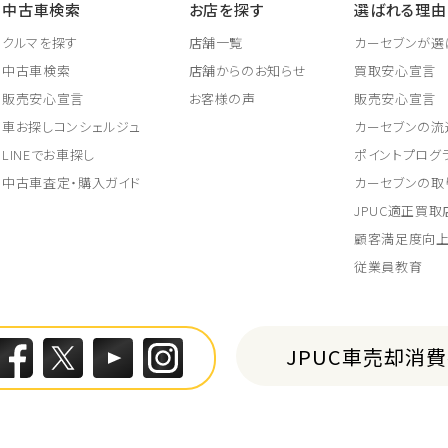
中古車検索
お店を探す
選ばれる理由
クルマを探す
店舗一覧
カーセブンが選
中古車検索
店舗からのお知らせ
買取安心宣言
販売安心宣言
お客様の声
販売安心宣言
車お探しコンシェルジュ
カーセブンの流
LINEでお車探し
ポイントプログ
中古車査定・購入ガイド
カーセブンの取
JPUC適正買
顧客満足度向
従業員教育
JPUC車売却消