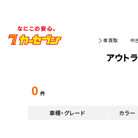
車買取
中
アウト
0
件
車種・グレード
カラー