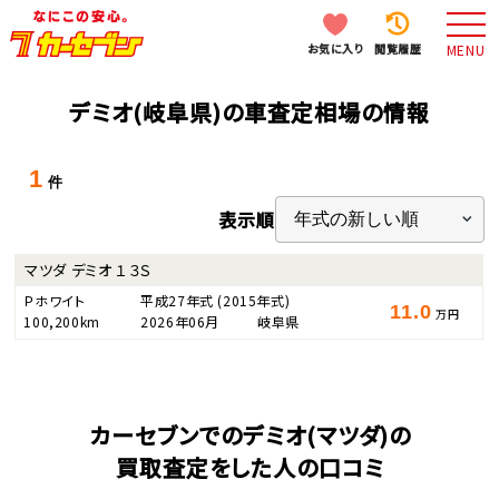
お気に入り
閲覧履歴
MENU
デミオ(岐阜県)の車査定相場の情報
1
件
表示順
マツダ デミオ １３Ｓ
Ｐホワイト
平成27年式
(2015年式)
11.0
万円
100,200km
2026年06月
岐阜県
カーセブンでのデミオ(マツダ)の
買取査定をした人の口コミ