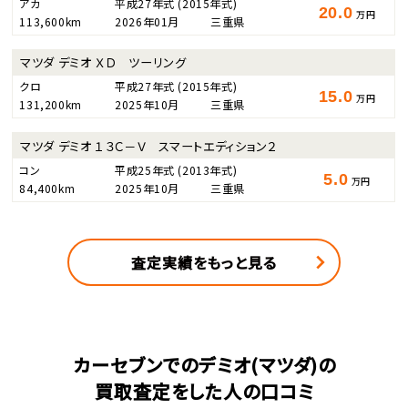
アカ
平成27年式
(2015年式)
20.0
万円
113,600km
2026年01月
三重県
マツダ デミオ ＸＤ ツーリング
クロ
平成27年式
(2015年式)
15.0
万円
131,200km
2025年10月
三重県
マツダ デミオ １３Ｃ－Ｖ スマートエディション２
コン
平成25年式
(2013年式)
5.0
万円
84,400km
2025年10月
三重県
査定実績をもっと見る
カーセブンでのデミオ(マツダ)の
買取査定をした人の口コミ