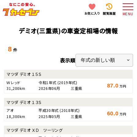
お気に入り
閲覧履歴
MENU
デミオ(三重県)の車査定相場の情報
8
件
表示順
マツダ デミオ １５Ｓ
Ｗレッド
令和1年式
(2019年式)
87.0
万円
31,200km
2026年06月
三重県
マツダ デミオ １３Ｓ
アオ
平成30年式
(2018年式)
60.0
万円
18,300km
2025年05月
三重県
マツダ デミオ ＸＤ ツーリング