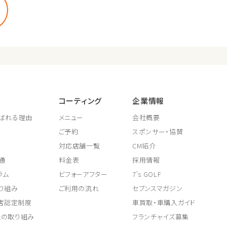
コーティング
企業情報
ばれる理由
メニュー
会社概要
ご予約
スポンサー・協賛
対応店舗一覧
CM紹介
通
料金表
採用情報
ラム
ビフォーアフター
7's GOLF
り組み
ご利用の流れ
セブンスマガジン
取店認定制度
車買取・車購入ガイド
上の取り組み
フランチャイズ募集