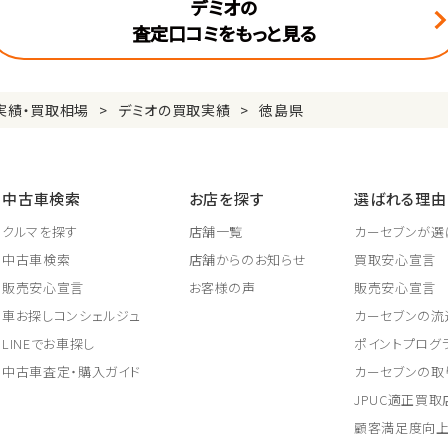
デミオの
査定口コミをもっと見る
実績・買取相場
デミオの買取実績
徳島県
中古車検索
お店を探す
選ばれる理由
クルマを探す
店舗一覧
カーセブンが選
中古車検索
店舗からのお知らせ
買取安心宣言
販売安心宣言
お客様の声
販売安心宣言
車お探しコンシェルジュ
カーセブンの流
LINEでお車探し
ポイントプログ
中古車査定・購入ガイド
カーセブンの取
JPUC適正買
顧客満足度向