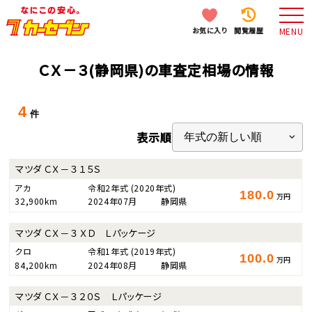
お気に入り
閲覧履歴
MENU
ＣＸ－３(静岡県)の車査定相場の情報
4
件
表示順
マツダ ＣＸ－３ １５Ｓ
アカ
令和2年式
(2020年式)
180.0
万円
32,900km
2024年07月
静岡県
マツダ ＣＸ－３ ＸＤ Ｌパッケージ
クロ
令和1年式
(2019年式)
100.0
万円
84,200km
2024年08月
静岡県
マツダ ＣＸ－３ ２０Ｓ Ｌパッケージ