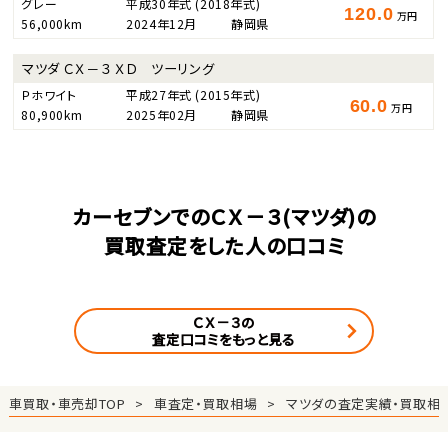
グレー
平成30年式
(2018年式)
120.0
万円
56,000km
2024年12月
静岡県
マツダ ＣＸ－３ ＸＤ ツーリング
Ｐホワイト
平成27年式
(2015年式)
60.0
万円
80,900km
2025年02月
静岡県
カーセブンでのＣＸ－３(マツダ)の
買取査定をした人の口コミ
ＣＸ－３の
査定口コミをもっと見る
車買取・車売却TOP
車査定・買取相場
マツダの査定実績・買取相