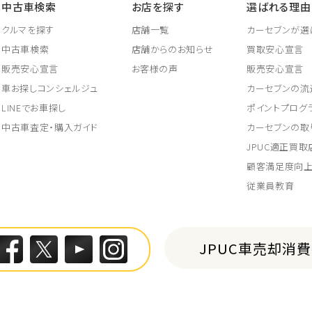
中古車検索
お店を探す
選ばれる理由
クルマを探す
店舗一覧
カーセブンが選
中古車検索
店舗からのお知らせ
買取安心宣言
販売安心宣言
お客様の声
販売安心宣言
車お探しコンシェルジュ
カーセブンの流
LINEでお車探し
ポイントプログ
中古車査定・購入ガイド
カーセブンの取
JPUC適正買
顧客満足度向
従業員教育
JPUC車売却消