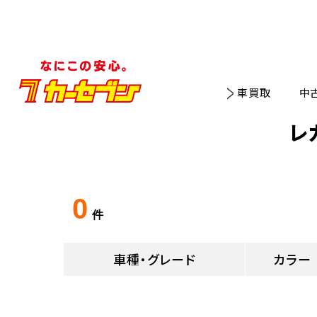
車買取
中
レ
0
件
車種・グレード
カラー