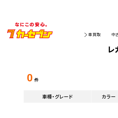
車買取
中
レ
0
件
車種・グレード
カラー