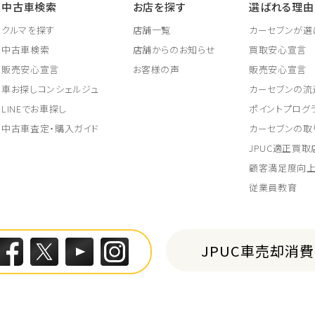
中古車検索
お店を探す
選ばれる理由
クルマを探す
店舗一覧
カーセブンが選
中古車検索
店舗からのお知らせ
買取安心宣言
販売安心宣言
お客様の声
販売安心宣言
車お探しコンシェルジュ
カーセブンの流
LINEでお車探し
ポイントプログ
中古車査定・購入ガイド
カーセブンの取
JPUC適正買
顧客満足度向
従業員教育
JPUC車売却消