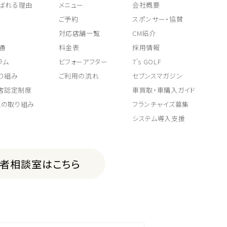
ばれる理由
メニュー
会社概要
ご予約
スポンサー・協賛
対応店舗一覧
CM紹介
通
料金表
採用情報
ラム
ビフォーアフター
7's GOLF
り組み
ご利用の流れ
セブンスマガジン
取店認定制度
車買取・車購入ガイド
上の取り組み
フランチャイズ募集
システム導入支援
費者相談室はこちら