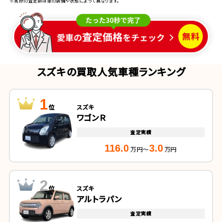
※実際の査定額は車の装備や状態によって異なります。
スズキの買取人気車種ランキング
1
位
スズキ
ワゴンＲ
査定実績
116.0
3.0
万円～
万円
2
位
スズキ
アルトラパン
査定実績