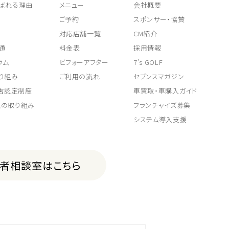
ばれる理由
メニュー
会社概要
ご予約
スポンサー・協賛
対応店舗一覧
CM紹介
通
料金表
採用情報
ラム
ビフォーアフター
7's GOLF
り組み
ご利用の流れ
セブンスマガジン
取店認定制度
車買取・車購入ガイド
上の取り組み
フランチャイズ募集
システム導入支援
費者相談室はこちら