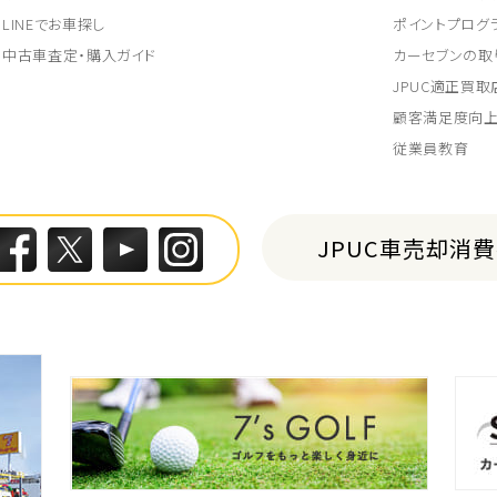
LINEでお車探し
ポイントプログ
中古車査定・購入ガイド
カーセブンの取
JPUC適正買
顧客満足度向
従業員教育
JPUC車売却消