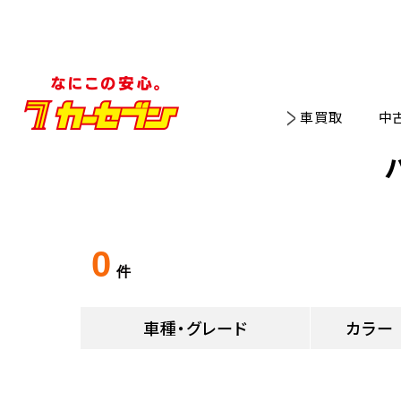
車買取
中
0
件
車種・グレード
カラー