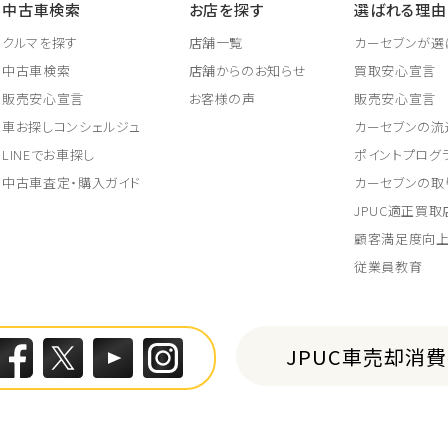
中古車検索
お店を探す
選ばれる理由
クルマを探す
店舗一覧
カーセブンが選
中古車検索
店舗からのお知らせ
買取安心宣言
販売安心宣言
お客様の声
販売安心宣言
車お探しコンシェルジュ
カーセブンの流
LINEでお車探し
ポイントプログ
中古車査定・購入ガイド
カーセブンの取
JPUC適正買
顧客満足度向
従業員教育
JPUC車売却消