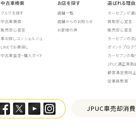
中古車検索
お店を探す
選ばれる理由
クルマを探す
店舗一覧
カーセブンが選
中古車検索
店舗からのお知らせ
買取安心宣言
販売安心宣言
お客様の声
販売安心宣言
車お探しコンシェルジュ
カーセブンの流
LINEでお車探し
ポイントプログ
中古車査定・購入ガイド
カーセブンの取
JPUC適正買
顧客満足度向
従業員教育
JPUC車売却消