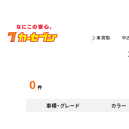
車買取
中
0
件
車種・グレード
カラー