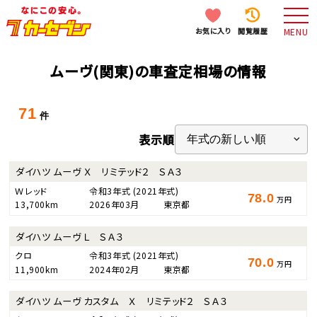
お気に入り
閲覧履歴
MENU
ムーヴ(関東)の車査定相場の情報
71
件
表示順
ダイハツ ムーヴ Ｘ リミテッド２ ＳＡ３
Ｗレッド
令和3年式
(2021年式)
78.0
万円
13,700km
2026年03月
東京都
ダイハツ ムーヴ Ｌ ＳＡ３
クロ
令和3年式
(2021年式)
70.0
万円
11,900km
2024年02月
東京都
ダイハツ ムーヴ カスタム Ｘ リミテッド２ ＳＡ３