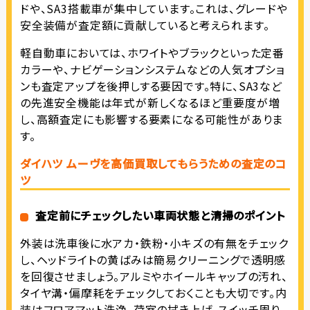
ドや、SA3搭載車が集中しています。これは、グレードや
安全装備が査定額に貢献していると考えられます。
軽自動車においては、ホワイトやブラックといった定番
カラーや、ナビゲーションシステムなどの人気オプショ
ンも査定アップを後押しする要因です。特に、SA3など
の先進安全機能は年式が新しくなるほど重要度が増
し、高額査定にも影響する要素になる可能性がありま
す。
ダイハツ ムーヴを高価買取してもらうための査定のコ
ツ
査定前にチェックしたい車両状態と清掃のポイント
外装は洗車後に水アカ・鉄粉・小キズの有無をチェック
し、ヘッドライトの黄ばみは簡易クリーニングで透明感
を回復させましょう。アルミやホイールキャップの汚れ、
タイヤ溝・偏摩耗をチェックしておくことも大切です。内
装はフロアマット洗浄、荷室の拭き上げ、スイッチ周り