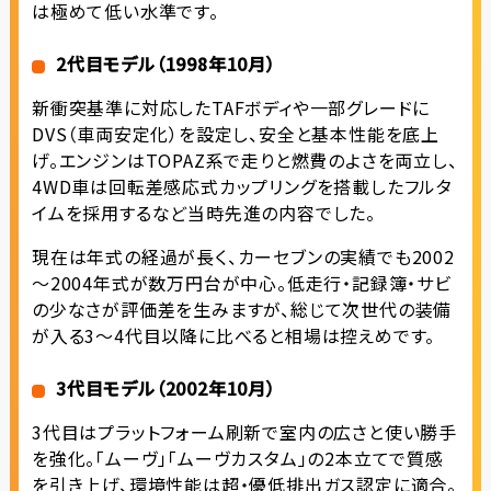
は極めて低い水準です。
2代目モデル（1998年10月）
新衝突基準に対応したTAFボディや一部グレードに
DVS（車両安定化）を設定し、安全と基本性能を底上
げ。エンジンはTOPAZ系で走りと燃費のよさを両立し、
4WD車は回転差感応式カップリングを搭載したフルタ
イムを採用するなど当時先進の内容でした。
現在は年式の経過が長く、カーセブンの実績でも2002
～2004年式が数万円台が中心。低走行・記録簿・サビ
の少なさが評価差を生みますが、総じて次世代の装備
が入る3～4代目以降に比べると相場は控えめです。
3代目モデル（2002年10月）
3代目はプラットフォーム刷新で室内の広さと使い勝手
を強化。「ムーヴ」「ムーヴカスタム」の2本立てで質感
を引き上げ、環境性能は超・優低排出ガス認定に適合。