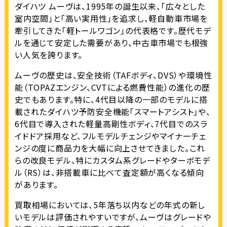
ダイハツ ムーヴは、1995年の誕生以来、「広々とした
室内空間」と「高い実用性」を追求し、軽自動車市場を
牽引してきた「軽トールワゴン」の代表格です。歴代モデ
ルを通じて安定した需要があり、中古車市場でも根強
い人気を誇ります。
ムーヴの歴史は、安全技術（TAFボディ、DVS）や環境性
能（TOPAZエンジン、CVTによる燃費性能）の進化の歴
史でもあります。特に、4代目以降の一部のモデルに搭
載されたダイハツ予防安全機能「スマートアシスト」や、
6代目で導入された軽量高剛性ボディ、7代目でのスラ
イドドア採用など、フルモデルチェンジやマイナーチェ
ンジの度に商品力を大幅に向上させてきました。これ
らの改良モデル、特にカスタム系グレードやターボモデ
ル（RS）は、非搭載車に比べて査定額が高くなる傾向
があります。
買取相場においては、5年落ち以内などの年式の新し
いモデルは評価されやすいですが、ムーヴはグレードや