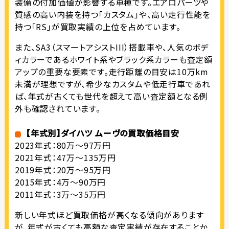
装備の付加価値が影響する車種です。エアロパーツや
質感の高い内装を持つ「カスタム」や、高い走行性能を
持つ「RS」が買取実績の上位を占めています。
また、SA3（スマートアシストIII）搭載車や、人気のボデ
ィカラーであるホワイト系やブラック系カラーも査定額
アップの重要な要素です。走行距離の目安は10万km
未満が理想ですが、希少なカスタムや低走行車であれ
ば、年式が古くても世代を超えて高い査定額となる例
外も確認されています。
【年式別】ダイハツ ムーヴの買取価格目安
2023年式：80万～97万円
2021年式：47万～135万円
2019年式：20万～95万円
2015年式：4万～90万円
2011年式：3万～35万円
新しい年式ほど買取価格が高くなる傾向があります
が、年式が古くても高額な査定実績が存在することか