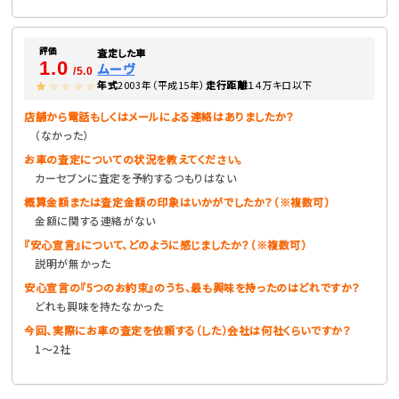
評価
査定した車
1.0
ムーヴ
/5.0
年式
2003年（平成15年）
走行距離
１４万キロ以下
店舗から電話もしくはメールによる連絡はありましたか？
（なかった）
お車の査定についての状況を教えてください。
カーセブンに査定を予約するつもりはない
概算金額または査定金額の印象はいかがでしたか？（※複数可）
金額に関する連絡がない
『安心宣言』について、どのように感じましたか？（※複数可）
説明が無かった
安心宣言の『5つのお約束』のうち、最も興味を持ったのはどれですか？
どれも興味を持たなかった
今回、実際にお車の査定を依頼する（した）会社は何社くらいですか？
1〜2社