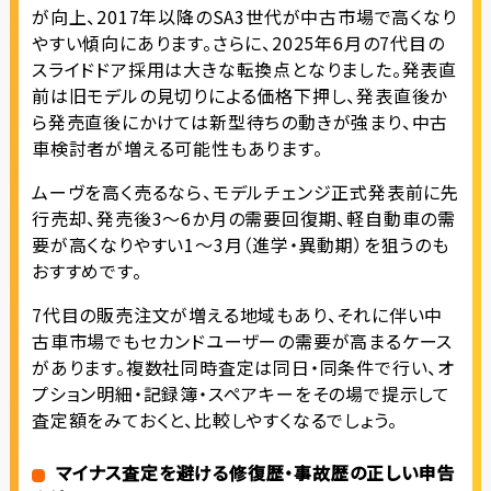
が向上、2017年以降のSA3世代が中古市場で高くなり
やすい傾向にあります。さらに、2025年6月の7代目の
スライドドア採用は大きな転換点となりました。発表直
前は旧モデルの見切りによる価格下押し、発表直後か
ら発売直後にかけては新型待ちの動きが強まり、中古
車検討者が増える可能性もあります。
ムーヴを高く売るなら、モデルチェンジ正式発表前に先
行売却、発売後3～6か月の需要回復期、軽自動車の需
要が高くなりやすい1～3月（進学・異動期）を狙うのも
おすすめです。
7代目の販売注文が増える地域もあり、それに伴い中
古車市場でもセカンドユーザーの需要が高まるケース
があります。複数社同時査定は同日・同条件で行い、オ
プション明細・記録簿・スペアキーをその場で提示して
査定額をみておくと、比較しやすくなるでしょう。
マイナス査定を避ける修復歴・事故歴の正しい申告