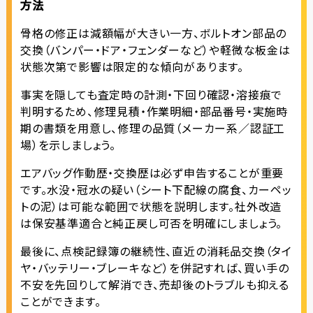
方法
骨格の修正は減額幅が大きい一方、ボルトオン部品の
交換（バンパー・ドア・フェンダーなど）や軽微な板金は
状態次第で影響は限定的な傾向があります。
事実を隠しても査定時の計測・下回り確認・溶接痕で
判明するため、修理見積・作業明細・部品番号・実施時
期の書類を用意し、修理の品質（メーカー系／認証工
場）を示しましょう。
エアバッグ作動歴・交換歴は必ず申告することが重要
です。水没・冠水の疑い（シート下配線の腐食、カーペッ
トの泥）は可能な範囲で状態を説明します。社外改造
は保安基準適合と純正戻し可否を明確にしましょう。
最後に、点検記録簿の継続性、直近の消耗品交換（タイ
ヤ・バッテリー・ブレーキなど）を併記すれば、買い手の
不安を先回りして解消でき、売却後のトラブルも抑える
ことができます。