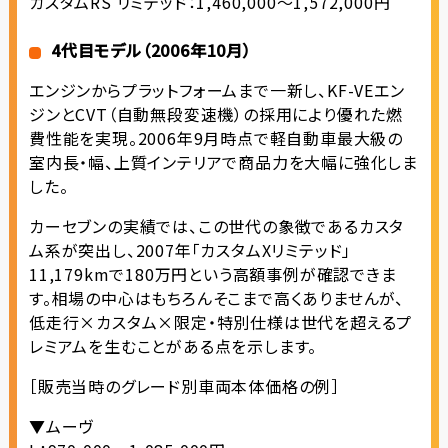
カスタムRS リミテッド：1,460,000～1,572,000円
4代目モデル（2006年10月）
エンジンからプラットフォームまで一新し、KF-VEエン
ジンとCVT（自動無段変速機）の採用により優れた燃
費性能を実現。2006年9月時点で軽自動車最大級の
室内長・幅、上質インテリアで商品力を大幅に強化しま
した。
カーセブンの実績では、この世代の象徴であるカスタ
ム系が突出し、2007年「カスタムXリミテッド」
11,179kmで180万円という高額事例が確認できま
す。相場の中心はもちろんそこまで高くありませんが、
低走行×カスタム×限定・特別仕様は世代を超えるプ
レミアムを生むことがある点を示します。
［販売当時のグレード別車両本体価格の例］
▼ムーヴ