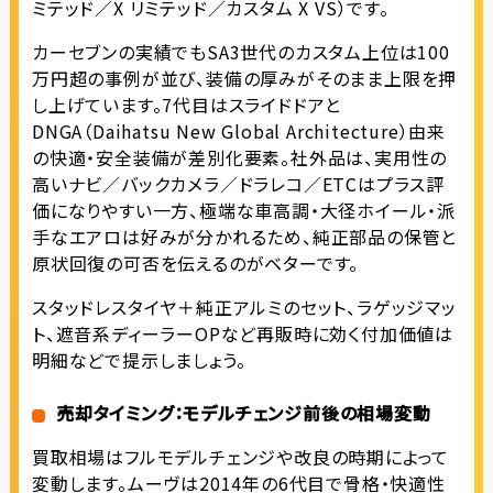
ミテッド／X リミテッド／カスタム X VS）です。
カーセブンの実績でもSA3世代のカスタム上位は100
万円超の事例が並び、装備の厚みがそのまま上限を押
し上げています。7代目はスライドドアと
DNGA（Daihatsu New Global Architecture）由来
の快適・安全装備が差別化要素。社外品は、実用性の
高いナビ／バックカメラ／ドラレコ／ETCはプラス評
価になりやすい一方、極端な車高調・大径ホイール・派
手なエアロは好みが分かれるため、純正部品の保管と
原状回復の可否を伝えるのがベターです。
スタッドレスタイヤ＋純正アルミのセット、ラゲッジマッ
ト、遮音系ディーラーOPなど再販時に効く付加価値は
明細などで提示しましょう。
売却タイミング：モデルチェンジ前後の相場変動
買取相場はフルモデルチェンジや改良の時期によって
変動します。ムーヴは2014年の6代目で骨格・快適性