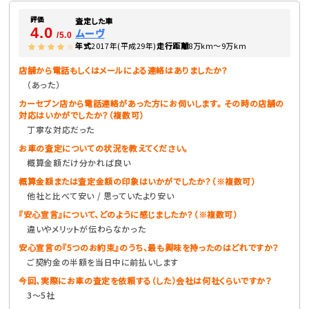
評価
査定した車
4.0
ムーヴ
/5.0
年式
2017年(平成29年)
走行距離
8万km〜9万km
店舗から電話もしくはメールによる連絡はありましたか？
（あった）
カーセブン店から電話連絡があった方にお伺いします。 その時の店舗の
対応はいかがでしたか？（複数可）
丁寧な対応だった
お車の査定についての状況を教えてください。
概算金額だけ分かれば良い
概算金額または査定金額の印象はいかがでしたか？（※複数可）
他社と比べて安い / 思っていたより安い
『安心宣言』について、どのように感じましたか？（※複数可）
違いやメリットが伝わらなかった
安心宣言の『5つのお約束』のうち、最も興味を持ったのはどれですか？
ご契約金の半額を当日中に前払いします
今回、実際にお車の査定を依頼する（した）会社は何社くらいですか？
3〜5社