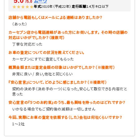
5.0
ムーヴ
/5.0
年式
2010年（平成22年）
走行距離
１４万キロ以下
店舗から電話もしくはメールによる連絡はありましたか？
（あった）
カーセブン店から電話連絡があった方にお伺いします。 その時の店舗の
対応はいかがでしたか？（複数可）
丁寧な対応だった
お車の査定についての状況を教えてください。
カーセブンにすでに査定してもらった
概算金額または査定金額の印象はいかがでしたか？（※複数可）
非常に良い / 良い,他社と同じくらい
『安心宣言』について、どのように感じましたか？（※複数可）
契約の決め手（決め手の一つ）になった,安心して取引できる内容だと
思った
安心宣言の『5つのお約束』のうち、最も興味を持ったのはどれですか？
いかなる場合でもご契約後の減額は一切しません
今回、実際にお車の査定を依頼する（した）会社は何社くらいですか？
1〜2社