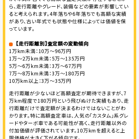
ら、走行距離やグレード、装備などの要素が影響してい
ると考えられます。4年落ちや6年落ちでも高額な実績
があり、古い年式でも状態や仕様によっては価値を保
っています。
【走行距離別】査定額の変動傾向
1万km未満：10万～96万円
1万～2万km未満：5万～135万円
5万～6万km未満：3万～67万円
7万～8万km未満：3万～180万円
10万km以上：3万～35万円
走行距離が少ないほど高額査定が期待できますが、7
万km程度で180万円という飛びぬけた実績もあり、走
行距離だけで査定額が決まるわけではないことがわ
かります。特に高額査定車は、人気の「カスタム」系グレ
ードやターボ車である可能性が高く、走行距離以外の
付加価値が評価されています。10万kmを超えると上
限価格が大きく下がる傾向です。