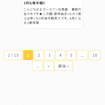
3月も後半戦!!
こんにちは♪カーセブン石巻店 事務の
佐々木です★ この間、新年始まったかと思
えば早くも3月後半戦突入です。 4月にな
ると新年度...
1 / 15
1
2
3
4
5
...
10
...
»
最後 »