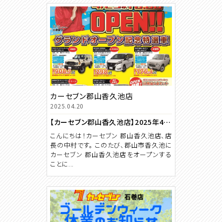
カーセブン郡山香久池店
2025.04.20
【カーセブン郡山香久池店】2025年4月23日（水）10時、いよいよオープン！TOYOTA ランドクルーザー70（4WD）などのオープン記念特選車＆来場プレゼント企画をご用意！お待ちしています！
こんにちは！カーセブン 郡山香久池店、店
長の中村です。 このたび、郡山市香久池に
カーセブン 郡山香久池店をオープンする
ことに...