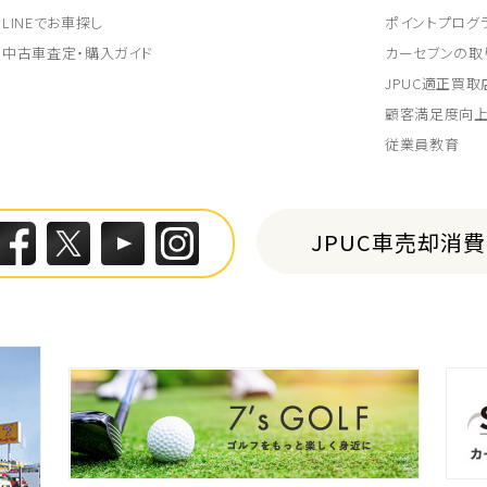
LINEでお車探し
ポイントプログ
中古車査定・購入ガイド
カーセブンの取
JPUC適正買
顧客満足度向
従業員教育
JPUC車売却消