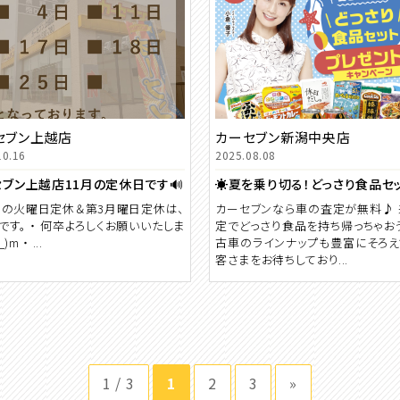
セブン上越店
カーセブン新潟中央店
10.16
2025.08.08
ブン上越店11月の定休日です🔊
1月の火曜日定休＆第3月曜日定休は、
カーセブンなら車の査定が無料♪
です。 ・ 何卒よろしくお願いいたしま
定でどっさり食品を持ち帰っちゃおう
)m ・ ...
古車のラインナップも豊富にそろえ
客さまをお待ちしており...
1 / 3
1
2
3
»