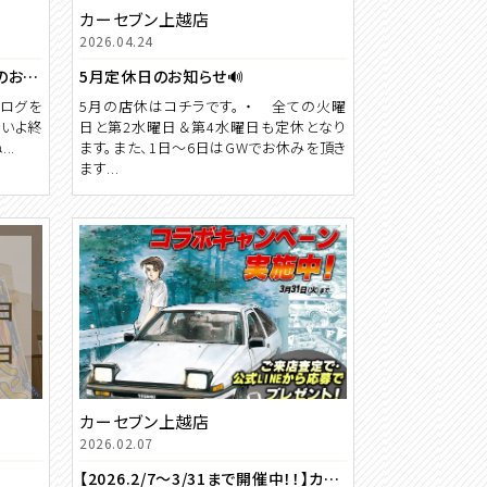
カーセブン上越店
2026.04.24
🎏2026年５月休業日のお知らせ🎏
5月定休日のお知らせ🔊
ブログを
5月の店休はコチラです。 ・ 全ての火曜
よいよ終
日と第2水曜日＆第4水曜日も定休となり
..
ます。また、1日～6日はGWでお休みを頂き
ます...
カーセブン上越店
2026.02.07
【2026.2/7～3/31まで開催中！！】カーセブン×頭文字D “クルマを大切にしてきた人”のための、特別なコラボキャンペーン。【2026.2/7～3/31まで開催中！！】