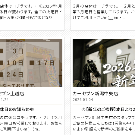
店休はコチラです。 ・ ※2026年4月
３月の店休はコチラです。 ・ ２月
休日が変わります。 全ての火曜日と
第３月曜日も営業しております。 
曜日＆第4水曜日も定休となり...
けてご利用下さいm(__)m ・...
セブン上越店
カーセブン新潟中央店
01.24
2026.01.04
休日のお知らせ🔊
月の店休はコチラです。 ・ ２月と３月
カーセブン新潟中央店のスタッフ
月曜日も営業しております。 お気を
ご覧の皆様こんにちは！営業の中
ご利用下さいm(__)m...
います🫡 謹んで新年のご挨拶を申..