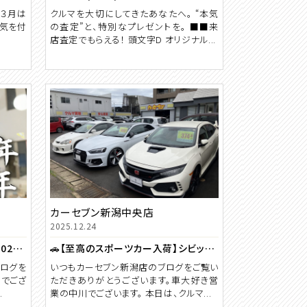
と３月は
クルマを大切にしてきたあなたへ。 “本気
お気を付
の査定”と、特別なプレゼントを。 ■■来
店査定でもらえる！ 頭文字D オリジナル...
カーセブン新潟中央店
2025.12.24
🐴【新年のご挨拶】本日より2026年の営業を開始いたしました🎍
🚗【至高のスポーツカー入荷】シビック・インテグラ・Audi RS5…走りの血統が今ここに！🚗
ブログを
いつもカーセブン新潟店のブログをご覧い
川でござ
ただきありがとうございます。車大好き営
.
業の中川でございます。 本日は、クルマ...