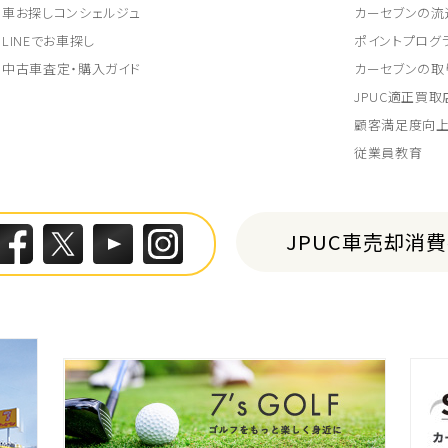
車お探しコンシェルジュ
カーセブンの流
LINEでお車探し
ポイントプログ
中古車査定・購入ガイド
カーセブンの取
JPUC適正買
顧客満足度向
従業員教育
JPUC車売却消