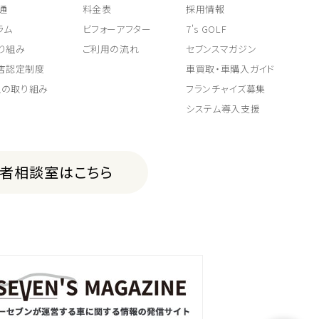
通
料金表
採用情報
ラム
ビフォーアフター
7's GOLF
り組み
ご利用の流れ
セブンスマガジン
取店認定制度
車買取・車購入ガイド
上の取り組み
フランチャイズ募集
システム導入支援
費者相談室はこちら