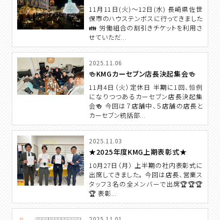
11月11日(火)～12日(水) 長崎県佐世
保市のハウステンボスに行ってきました
👪 労働組合の割引きチケットを利用さ
せていただ...
2025.11.06
🍻KMGカーセブン店長決起集会🍻
11月4日（火）定休日 半期に1回、恒例
になりつつあるカーセブン店長決起集
会🍻 今回は７店舗中、５店舗の店長と
カーセブン統括部...
2025.11.03
★2025年度KMG上期表彰式★
10月27日（月） 上半期の社内表彰式に
出席してきました。 今回は店長、営業ス
タッフ３名の全メンバーで出席🏆🏆🏆
🏆 表彰...
2025.11.01