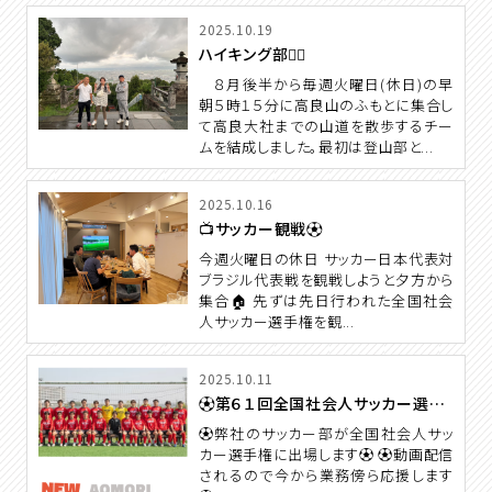
2025.10.19
ハイキング部🧗‍♂️
８月後半から毎週火曜日(休日)の早
朝５時１５分に高良山のふもとに集合し
て高良大社までの山道を散歩するチー
ムを結成しました。最初は登山部と...
2025.10.16
📺サッカー観戦⚽
今週火曜日の休日 サッカー日本代表対
ブラジル代表戦を観戦しようと夕方から
集合🏠 先ずは先日行われた全国社会
人サッカー選手権を観...
2025.10.11
⚽第６１回全国社会人サッカー選手権⚽
⚽弊社のサッカー部が全国社会人サッ
カー選手権に出場します⚽ ⚽動画配信
されるので今から業務傍ら応援します