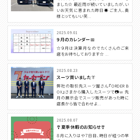
ました☆ 最近雨が続いていましたが、い
いお天気に恵まれた昨日☀ ご主人、奥
様とってもいい笑...
2025.09.01
９月のカレンダー📅
☆９月は決算月なのでたくさんのご来
店をお待ちしております☆ ...
2025.08.23
スーツ買いました👔
弊社の取引先スーツ屋さん『ORDER B
OX』さまから購入したスーツで📷ｗ 先
月の展示会でスーツ販売があった時に
店長から皆で合わせよ...
2025.08.07
🎐夏季休暇のお知らせ🎐
８月に入りはや７日目、時日が経つの早