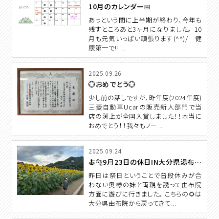
10月のカレンダー📅
あっという間に上半期が終わり、今年も
残すところあと3ヶ月になりました。 10
月も元気いっぱい頑張ります(^^)/ 健
康第一で!! ...
2025.09.26
💮おめでとう💮
少し前の話しですが、昨年度(2024年度)
三菱自動車Ucarの販売新人部門で当
店の渕上が全国入賞しました！！本当に
おめでとう！！我々もノー...
2025.09.24
🍝🐅9月23日の休日IN大分県湯布院🌻🍜
昨日は祭日ということで普段休みが合
わない奥様の妹と両親を誘って由布院
方面に遊びに行きました。 こちらの🌻は
大分県由布院から戻ってきて...