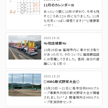
11月のカレンダー📅
あっという間に10月が終わり、今年も残
すところあと2ヶ月になりました。 11月
も元気いっぱい頑張ります(^^)/健康第
一で！！ ...
2025.10.31
👓他店視察👓
10月29日📅 福岡市内に車の引き取り
があったので、そのついでに福岡鶴田店
にお邪魔してきました。 普段、自分の店
舗にいると気づ...
2025.10.23
⚾KMG軟式野球大会⚾
10月20日～21日に毎年恒例KMGグル
ープ事業所対抗の軟式野球大会が開催
されました(^^♪ 開催場所はKMGグル
ープ夜須研修センタ...