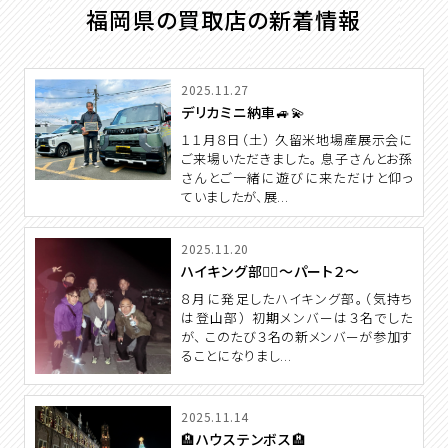
福岡県の買取店の新着情報
2025.11.27
デリカミニ納車🚙💫
１１月８日（土） 久留米地場産展示会に
ご来場いただきました。 息子さんとお孫
さんとご一緒に遊びに来ただけと仰っ
ていましたが、展...
2025.11.20
ハイキング部🧗‍♂️～パート２～
８月に発足したハイキング部。（気持ち
は登山部） 初期メンバーは３名でした
が、 このたび３名の新メンバーが参加す
ることになりまし...
2025.11.14
🏨ハウステンボス🏨