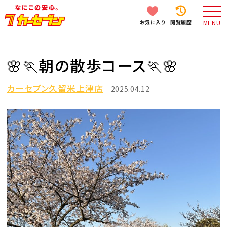
お気に入り
閲覧履歴
MENU
🌸🏃朝の散歩コース🏃🌸
カーセブン久留米上津店
2025.04.12