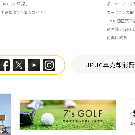
LINEでお車探し
ポイントプログ
中古車査定・購入ガイド
カーセブンの取
JPUC適正買
顧客満足度向
従業員教育
JPUC車売却消