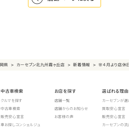
>
>
>
岡県
カーセブン北九州霧ヶ丘店
新着情報
🌸４月より店休
中古車検索
お店を探す
選ばれる理由
クルマを探す
店舗一覧
カーセブンが選
中古車検索
店舗からのお知らせ
買取安心宣言
販売安心宣言
お客様の声
販売安心宣言
車お探しコンシェルジュ
カーセブンの流