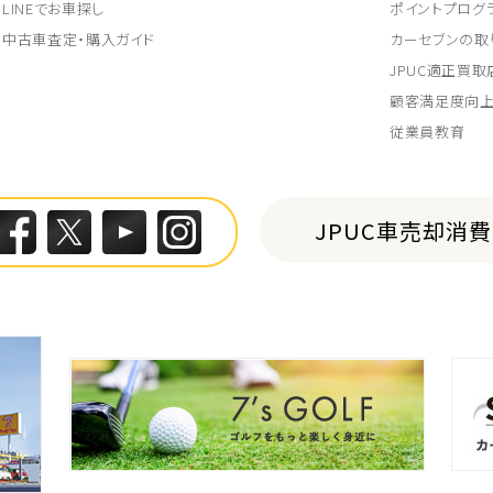
LINEでお車探し
ポイントプログ
中古車査定・購入ガイド
カーセブンの取
JPUC適正買
顧客満足度向
従業員教育
JPUC車売却消