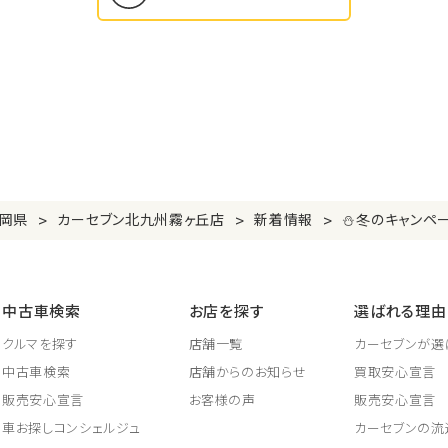
>
>
>
岡県
カーセブン北九州霧ヶ丘店
新着情報
⛄冬のキャンペ
中古車検索
お店を探す
選ばれる理由
クルマを探す
店舗一覧
カーセブンが選
中古車検索
店舗からのお知らせ
買取安心宣言
販売安心宣言
お客様の声
販売安心宣言
車お探しコンシェルジュ
カーセブンの流