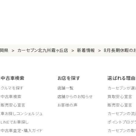
>
>
>
岡県
カーセブン北九州霧ヶ丘店
新着情報
8月長期休暇のお
中古車検索
お店を探す
選ばれる理由
クルマを探す
店舗一覧
カーセブンが選
中古車検索
店舗からのお知らせ
買取安心宣言
販売安心宣言
お客様の声
販売安心宣言
車お探しコンシェルジュ
カーセブンの流
LINEでお車探し
ポイントプログ
中古車査定・購入ガイド
カーセブンの取