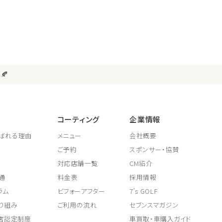
🍂
コーティング
企業情報
ばれる理由
メニュー
会社概要
ご予約
スポンサー・協賛
対応店舗一覧
CM紹介
通
料金表
採用情報
ラム
ビフォーアフター
7's GOLF
り組み
ご利用の流れ
セブンスマガジン
取店認定制度
車買取・車購入ガイド