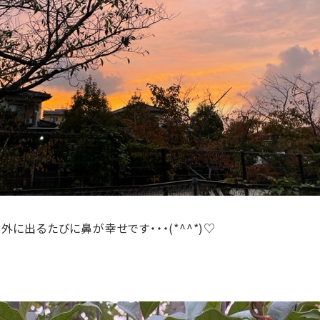
出るたびに鼻が幸せです・・・(*^^*)♡