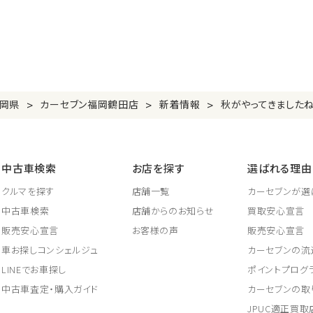
>
>
>
岡県
カーセブン福岡鶴田店
新着情報
秋がやってきましたね
中古車検索
お店を探す
選ばれる理由
クルマを探す
店舗一覧
カーセブンが選
中古車検索
店舗からのお知らせ
買取安心宣言
販売安心宣言
お客様の声
販売安心宣言
車お探しコンシェルジュ
カーセブンの流
LINEでお車探し
ポイントプログ
中古車査定・購入ガイド
カーセブンの取
JPUC適正買