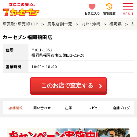
お気に入り
閲覧履歴
MENU
>
>
>
>
車買取・車売却TOP
買取店舗一覧
九州・沖縄
福岡県
カ
カーセブン福岡鶴田店
住所
〒811-1352
福岡県福岡市南区鶴田2-22-20
営業時間
10:00～18：00
このお店で査定する
店舗情報
問い合わせ
在庫
レビュー
店舗ブログ