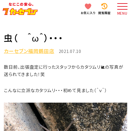
お気に入り
閲覧履歴
MENU
虫（ ＾ω＾）・・・
カーセブン福岡鶴田店
2021.07.10
数日前、出張査定に行ったスタッフからカタツムリ🐌の写真が
送られてきました！笑
こんなに立派なカタツムリ・・・初めて見ました（＾ｖ＾）