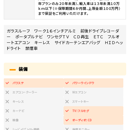
年プランのみ２０年未満）、輸入車は１３年未満１０万
ｋｍ以下（※保障期間６か月間、上限金額１００万円）
まで保証をご利用いただけます。
ガラスルーフ ワーク１６インチアルミ 前後ドライブレコーダ
ー ポータブルナビ ワンセグＴＶ ＣＤ再生 ＥＴＣ フルオ
ートエアコン キーレス サイドカーテンエアバッグ ＨＩＤヘッ
ドライト 禁煙車
装備
パワステ
パワーウインドウ
エアコン・クーラー
Wエアコン
キーレス
スマートキー
カーナビ
TV：フルセグ
映像
オーディオ：CD
ﾐｭｰｼﾞｯｸﾌﾟﾚｲﾔｰ接続
後席モニター