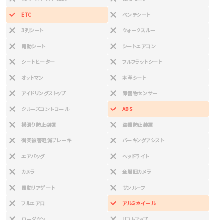
ETC
ベンチシート
3列シート
ウォークスルー
電動シート
シートエアコン
シートヒーター
フルフラットシート
オットマン
本革シート
アイドリングストップ
障害物センサー
クルーズコントロール
ABS
横滑り防止装置
盗難防止装置
衝突被害軽減ブレーキ
パーキングアシスト
エアバッグ
ヘッドライト
カメラ
全周囲カメラ
電動リアゲート
サンルーフ
フルエアロ
アルミホイール
ローダウン
リフトアップ