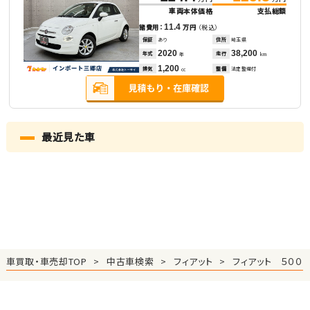
車両本体価格
支払総額
11.4
諸費用：
万円
（税込）
保証
あり
住所
埼玉県
2020
38,200
年式
走行
年
km
1,200
排気
整備
法定整備付
cc
最近見た車
車買取・車売却TOP
中古車検索
フィアット
フィアット ５００