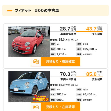
フィアット ５００の中古車
（税込）
（税込）
28.7
43.7
万円
万円
車両本体価格
支払総額
15.0
諸費用：
万円
（税込）
保証
なし
住所
宮城県
2016
105,800
年式
走行
年
km
1,200
排気
整備
法定整備付
cc
（税込）
（税込）
70.0
85.0
万円
万円
車両本体価格
支払総額
15.0
諸費用：
万円
（税込）
保証
あり
住所
山梨県
2013
70,400
年式
走行
年
km
900
排気
整備
法定整備付
cc