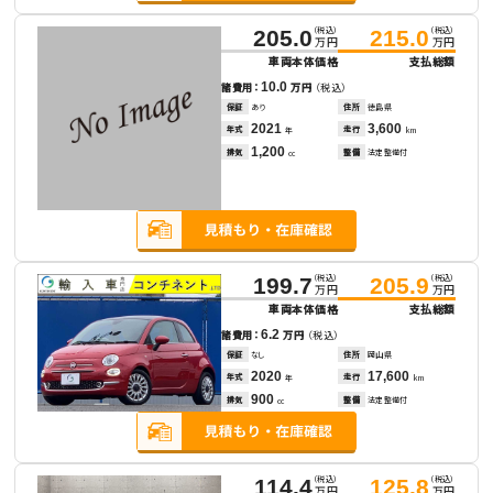
（税込）
（税込）
205.0
215.0
万円
万円
車両本体価格
支払総額
10.0
諸費用：
万円
（税込）
保証
あり
住所
徳島県
2021
3,600
年式
走行
年
km
1,200
排気
整備
法定整備付
cc
（税込）
（税込）
199.7
205.9
万円
万円
車両本体価格
支払総額
6.2
諸費用：
万円
（税込）
保証
なし
住所
岡山県
2020
17,600
年式
走行
年
km
900
排気
整備
法定整備付
cc
（税込）
（税込）
114.4
125.8
万円
万円