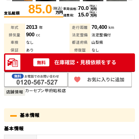
85.0
（税込）
70.0
（税込）
車両価格
万円
万円
支払総額
（税込）
15.0
諸費用
万円
2013
70,400
年式
年
走行距離
km
900
排気量
cc
法定整備
法定整備付
車検
なし
都道府県
山梨県
保証
あり
修復歴
なし
カーセブン甲府昭和店
店舗情報
基本情報
基本情報