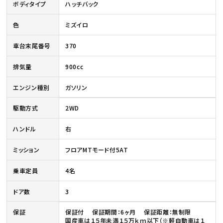
ボディタイプ
ハッチバック
色
ミズイロ
車台末尾番号
370
排気量
900cc
エンジン種別
ガソリン
駆動方式
2WD
ハンドル
右
ミッション
フロアMTモード付5AT
乗車定員
4名
ドア数
3
保証
保証付 保証期間：6ヶ月 保証距離：無制限
国産車は１５年未満１５万ｋｍ以下（※軽自動車は１