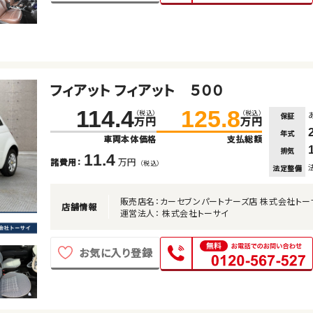
フィアット フィアット ５００
114.4
125.8
（税込）
（税込）
保証
万円
万円
年式
車両本体価格
支払総額
排気
11.4
万円
諸費用：
（税込）
法定整備
販売店名：カーセブンパートナーズ店 株式会社トー
店舗情報
運営法人： 株式会社トーサイ
お気に入り登録