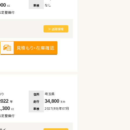
900
なし
車検
cc
法定整備付
≫ 店舗情報
見積もり・在庫確認
あり
埼玉県
住所
2022
34,800
走行
年
km
1,300
2027(R9)年07月
車検
cc
法定整備付
サイ