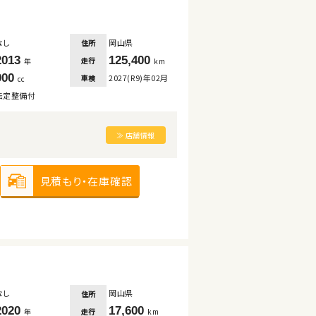
なし
岡山県
住所
2013
125,400
走行
年
km
900
2027(R9)年02月
車検
cc
法定整備付
≫ 店舗情報
見積もり・在庫確認
なし
岡山県
住所
2020
17,600
走行
年
km