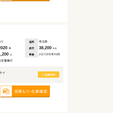
あり
埼玉県
住所
2020
38,200
走行
年
km
1,200
2027(R9)年06月
車検
cc
法定整備付
サイ
≫ 店舗情報
見積もり・在庫確認