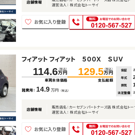
店舗情報
運営法人： 株式会社トーサイ
お気に入り登録
フィアット フィアット ５００Ｘ ＳＵＶ
114.6
129.5
（税込）
（税込）
保証
万円
万円
年式
車両本体価格
支払総額
排気
14.9
万円
諸費用：
（税込）
法定整備
販売店名：カーセブンパートナーズ店 株式会社トー
店舗情報
運営法人： 株式会社トーサイ
お気に入り登録