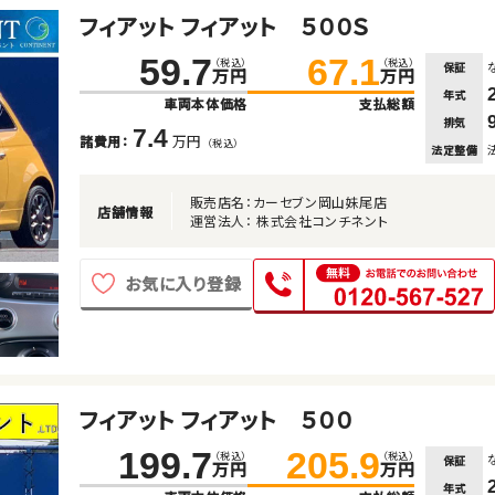
フィアット フィアット ５００Ｓ
59.7
67.1
（税込）
（税込）
保証
万円
万円
年式
車両本体価格
支払総額
排気
7.4
万円
諸費用：
（税込）
法定整備
販売店名：カーセブン岡山妹尾店
店舗情報
運営法人： 株式会社コンチネント
お気に入り登録
フィアット フィアット ５００
199.7
205.9
（税込）
（税込）
保証
万円
万円
年式