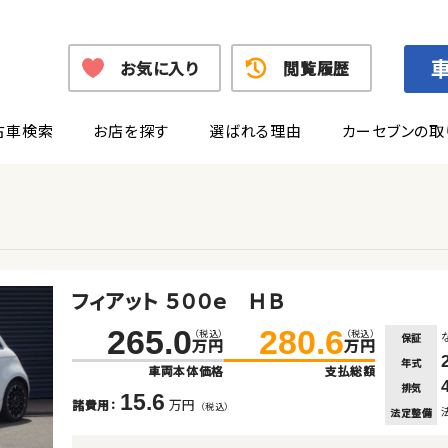
お気に入り
閲覧履歴
古車検索
お店を探す
選ばれる理由
カーセブンの取
フィアット ５００ｅ ＨＢ
265.0
280.6
（税込）
（税込）
保証
万円
万円
年式
車両本体価格
支払総額
排気
15.6
万円
諸費用：
（税込）
法定整備