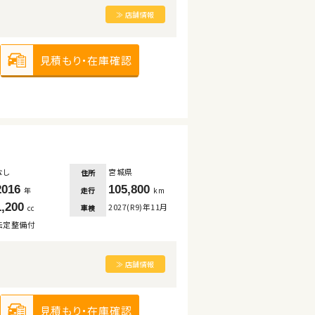
≫ 店舗情報
見積もり・在庫確認
なし
宮城県
住所
2016
105,800
走行
年
km
1,200
2027(R9)年11月
車検
cc
法定整備付
≫ 店舗情報
見積もり・在庫確認