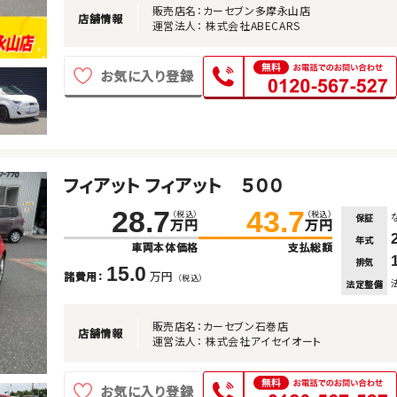
販売店名：カーセブン多摩永山店
店舗情報
運営法人： 株式会社ABECARS
お気に入り登録
フィアット フィアット ５００
28.7
43.7
（税込）
（税込）
保証
万円
万円
年式
車両本体価格
支払総額
排気
15.0
万円
諸費用：
（税込）
法定整備
販売店名：カーセブン石巻店
店舗情報
運営法人： 株式会社アイセイオート
お気に入り登録