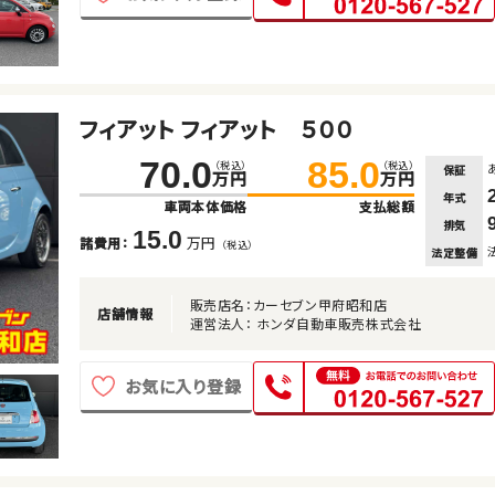
フィアット フィアット ５００
70.0
85.0
（税込）
（税込）
保証
万円
万円
年式
車両本体価格
支払総額
排気
15.0
万円
諸費用：
（税込）
法定整備
販売店名：カーセブン甲府昭和店
店舗情報
運営法人： ホンダ自動車販売株式会社
お気に入り登録