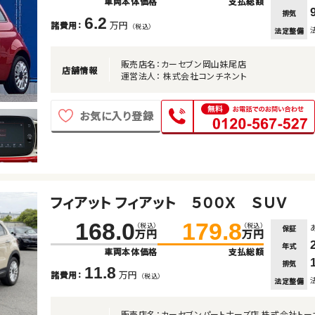
車両本体価格
支払総額
排気
6.2
万円
諸費用：
（税込）
法定整備
販売店名：カーセブン岡山妹尾店
店舗情報
運営法人： 株式会社コンチネント
お気に入り登録
フィアット フィアット ５００Ｘ ＳＵＶ
168.0
179.8
（税込）
（税込）
保証
万円
万円
年式
車両本体価格
支払総額
排気
11.8
万円
諸費用：
（税込）
法定整備
販売店名：カーセブンパートナーズ店 株式会社トー