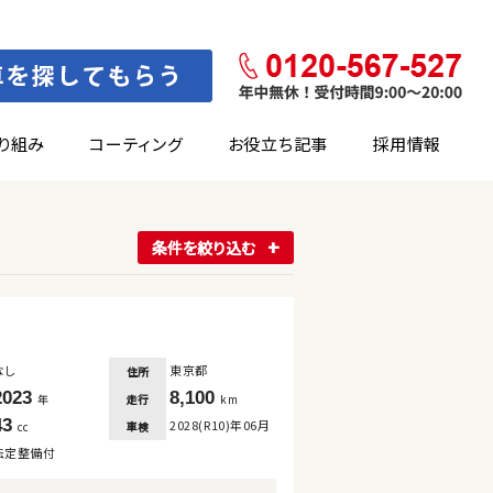
り組み
コーティング
お役立ち記事
採用情報
条件を絞り込む
なし
東京都
住所
2023
8,100
走行
年
km
43
2028(R10)年06月
車検
cc
法定整備付