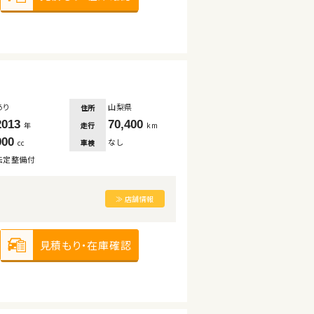
あり
山梨県
住所
2013
70,400
走行
年
km
900
なし
車検
cc
法定整備付
≫ 店舗情報
見積もり・在庫確認