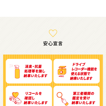
ミニバン・1ＢＯＸ
1
位
ホンダ
ステップワゴン
安心宣言
2
位
トヨタ
アルファード
3
位
トヨタ
ヴォクシー