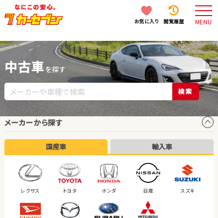
お気に入り
閲覧履歴
MENU
中古車
を探す
検索
メーカーから探す
国産車
輸入車
レクサス
トヨタ
ホンダ
日産
スズキ