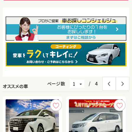
ページ数
/
4
オススメの車