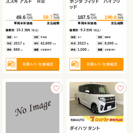
スズキ アルト ＨＢ
トヨタ プリウスＰＨＶ
スズキ ジムニーシエラ
ホンダ フィット ハイブリ
スズキ ワゴンＲ スマイル
トヨタ ヴォクシー
ッド
（税込）
（税込）
（税込）
（税込）
（税込）
（税込）
（税込）
（税込）
（税込）
（税込）
（税込）
（税込）
199.7
249.7
49.6
207.1
258.5
59.7
187.5
119.7
119.3
196.8
125.2
127.7
万円
万円
万円
万円
万円
万円
万円
万円
万円
万円
万円
万円
車両本体価格
車両本体価格
車両本体価格
支払総額
支払総額
支払総額
車両本体価格
車両本体価格
車両本体価格
支払総額
支払総額
支払総額
10.1
7.4
8.8
9.3
5.5
8.4
諸費用：
諸費用：
諸費用：
万円
万円
万円
（税込）
（税込）
（税込）
諸費用：
諸費用：
諸費用：
万円
万円
万円
（税込）
（税込）
（税込）
保証
保証
保証
あり
なし
なし
住所
住所
住所
茨城県
岡山県
岡山県
保証
保証
保証
あり
なし
なし
住所
住所
住所
福岡県
岡山県
岡山県
2017
2017
2024
42,600
82,800
4,600
2023
2022
2016
8,000
53,800
130,100
年式
年式
年式
走行
走行
走行
年式
年式
年式
走行
走行
走行
年
年
年
km
km
km
年
年
年
km
km
km
660
1,800
1,500
1,500
660
2,000
排気
排気
排気
整備
整備
整備
法定整備付
法定整備付
法定整備付
排気
排気
排気
整備
整備
整備
法定整備付
法定整備付
法定整備付
cc
cc
cc
cc
cc
cc
見積もり・在庫確認
見積もり・在庫確認
見積もり・在庫確認
見積もり・在庫確認
見積もり・在庫確認
見積もり・在庫確認
ダイハツ ムーヴ キャンバ
ホンダ フリード ハイブリ
ダイハツ タント
トヨタ アルファード