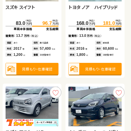
スズキ スイフト
スズキ ジムニーシエラ
スバル フォレスター
トヨタ ノア ハイブリッド
ダイハツ タント
トヨタ ヴェルファイア
（税込）
（税込）
（税込）
（税込）
（税込）
（税込）
（税込）
（税込）
（税込）
（税込）
（税込）
（税込）
244.4
242.7
83.0
259.9
250.8
96.7
168.0
242.7
60.1
181.0
255.7
67.6
万円
万円
万円
万円
万円
万円
万円
万円
万円
万円
万円
万円
車両本体価格
車両本体価格
車両本体価格
支払総額
支払総額
支払総額
車両本体価格
車両本体価格
車両本体価格
支払総額
支払総額
支払総額
13.7
15.5
8.1
13.0
7.5
13.0
諸費用：
諸費用：
諸費用：
万円
万円
万円
（税込）
（税込）
（税込）
諸費用：
諸費用：
諸費用：
万円
万円
万円
（税込）
（税込）
（税込）
保証
保証
保証
あり
あり
なし
住所
住所
住所
鹿児島県
岩手県
岡山県
保証
保証
保証
あり
なし
あり
住所
住所
住所
岐阜県
埼玉県
埼玉県
2017
2023
2019
57,400
32,400
33,800
2016
2011
2016
60,600
50,300
74,800
年式
年式
年式
走行
走行
走行
年式
年式
年式
走行
走行
走行
年
年
年
km
km
km
年
年
年
km
km
km
1,200
1,500
2,500
1,800
660
2,500
排気
排気
排気
整備
整備
整備
法定整備付
法定整備付
法定整備付
排気
排気
排気
整備
整備
整備
法定整備付
なし
法定整備付
cc
cc
cc
cc
cc
cc
見積もり・在庫確認
見積もり・在庫確認
見積もり・在庫確認
見積もり・在庫確認
見積もり・在庫確認
見積もり・在庫確認