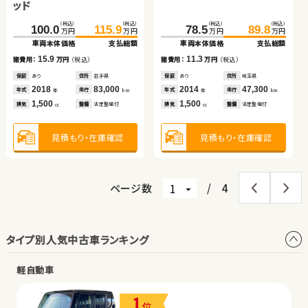
ッド
イブリッド
ス
車両本体価格
支払総額
車両本体価格
支払総額
（税込）
（税込）
（税込）
（税込）
（税込）
（税込）
（税込）
（税込）
100.0
445.0
459.4
115.9
144.9
78.5
149.9
89.8
9.0
10.5
諸費用：
万円
（税込）
諸費用：
万円
（税込）
万円
万円
万円
万円
万円
万円
万円
万円
車両本体価格
車両本体価格
支払総額
支払総額
車両本体価格
車両本体価格
支払総額
支払総額
保証
あり
住所
埼玉県
保証
なし
住所
千葉県
2021
10,400
2013
58,600
15.9
14.4
11.3
5.0
諸費用：
諸費用：
万円
万円
（税込）
（税込）
諸費用：
諸費用：
万円
万円
（税込）
（税込）
年式
走行
年式
走行
年
km
年
km
660
1,200
排気
整備
法定整備付
排気
整備
法定整備付
cc
cc
保証
保証
あり
あり
住所
住所
岩手県
岩手県
保証
保証
あり
あり
住所
住所
埼玉県
徳島県
2018
2020
83,000
85,600
2014
2020
47,300
24,600
年式
年式
走行
走行
年式
年式
走行
走行
年
年
km
km
年
年
km
km
1,500
2,500
1,500
660
排気
排気
整備
整備
法定整備付
法定整備付
排気
排気
整備
整備
法定整備付
法定整備付
見積もり・在庫確認
見積もり・在庫確認
cc
cc
cc
cc
見積もり・在庫確認
見積もり・在庫確認
見積もり・在庫確認
見積もり・在庫確認
ページ数
/
4
タイプ別人気中古車ランキング
軽自動車
1
位