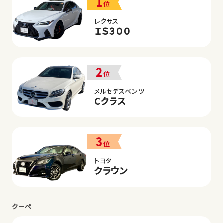
1
位
レクサス
ＩＳ３００
2
位
メルセデスベンツ
Cクラス
3
位
トヨタ
クラウン
クーペ