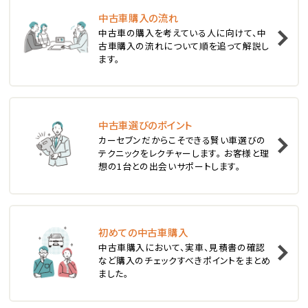
中古車購入の流れ
1
中古車の購入を考えている人に向けて、中
位
古車購入の流れについて順を追って解説し
ます。
スバル
レヴォーグ
中古車選びのポイント
2
位
カーセブンだからこそできる賢い車選びの
テクニックをレクチャーします。 お客様と理
スバル
想の1台との出会いサポートします。
レガシィツーリングワゴン
3
位
初めての中古車購入
中古車購入において、実車、見積書の確認
トヨタ
など購入のチェックすべきポイントをまとめ
カローラフィールダー
ました。