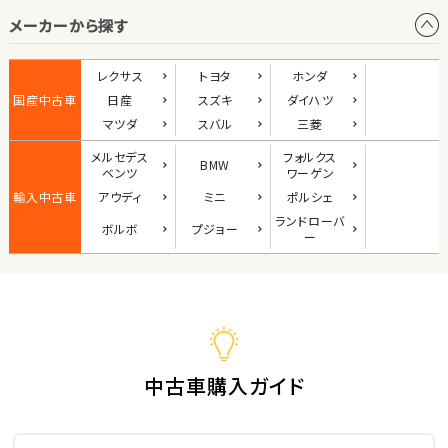
メーカーから探す
1
位
ダイハツ
レクサス
トヨタ
ホンダ
コペン
国産中古車
日産
スズキ
ダイハツ
マツダ
スバル
三菱
メルセデス
フォルクス
BMW
2
ベンツ
ワーゲン
位
輸入中古車
アウディ
ミニ
ポルシェ
マツダ
ランド
ローバ
ボルボ
プジョー
ロードスター
ー
3
位
ホンダ
S660
中古車購入ガイド
ステーションワゴン