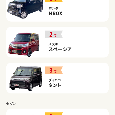
ホンダ
NBOX
2
位
スズキ
スペーシア
3
位
ダイハツ
タント
セダン