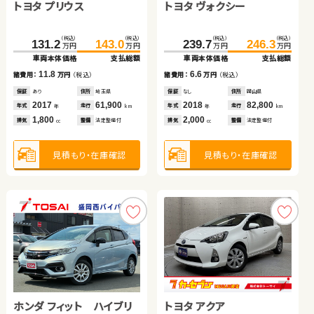
トヨタ プリウス
トヨタ ノア
トヨタ ヴォクシー
日産 セレナ
（税込）
（税込）
（税込）
（税込）
219.7
226.8
82.4
89.1
万円
万円
万円
万円
車両本体価格
支払総額
車両本体価格
支払総額
（税込）
（税込）
（税込）
（税込）
（税込）
（税込）
（税込）
（税込）
7.1
131.2
77.7
143.0
85.9
239.7
119.9
246.3
124.9
6.7
諸費用：
万円
（税込）
諸費用：
万円
（税込）
万円
万円
万円
万円
万円
万円
万円
万円
車両本体価格
車両本体価格
支払総額
支払総額
車両本体価格
車両本体価格
支払総額
支払総額
保証
なし
住所
岡山県
保証
あり
住所
青森県
2019
39,400
2013
111,100
11.8
8.2
6.6
5.0
年式
走行
諸費用：
諸費用：
万円
万円
（税込）
（税込）
諸費用：
諸費用：
万円
万円
（税込）
（税込）
年式
走行
年
km
年
km
2,000
660
排気
整備
法定整備付
排気
整備
法定整備付
cc
cc
保証
保証
あり
なし
住所
住所
埼玉県
岡山県
保証
保証
なし
あり
住所
住所
岡山県
徳島県
2017
2014
61,900
116,200
2018
2016
82,800
71,000
年式
年式
走行
走行
年式
年式
走行
走行
年
年
km
km
年
年
km
km
1,800
2,000
2,000
2,000
見積もり・在庫確認
排気
排気
整備
整備
法定整備付
法定整備付
排気
排気
整備
整備
法定整備付
法定整備付
見積もり・在庫確認
cc
cc
cc
cc
見積もり・在庫確認
見積もり・在庫確認
見積もり・在庫確認
見積もり・在庫確認
スズキ アルト ＨＢ
スズキ スイフト
ホンダ フィット ハイブリ
トヨタ ヴェルファイア ハ
トヨタ アクア
ダイハツ ムーヴ キャンバ
（税込）
（税込）
（税込）
（税込）
48.7
57.7
50.3
60.8
万円
万円
万円
万円