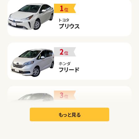
1
位
トヨタ
プリウス
2
位
ホンダ
フリード
3
位
日産
リーフ
もっと見る
オープン