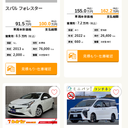
ス
ッド
スバル フォレスター
日産 エクストレイル
（税込）
（税込）
（税込）
（税込）
（税込）
（税込）
（税込）
（税込）
116.6
54.8
124.8
65.3
155.0
359.7
162.2
367.3
万円
万円
万円
万円
万円
万円
万円
万円
車両本体価格
車両本体価格
支払総額
支払総額
車両本体価格
車両本体価格
支払総額
支払総額
（税込）
（税込）
（税込）
（税込）
8.2
10.5
7.2
7.6
91.5
100.0
60.2
75.8
諸費用：
諸費用：
万円
万円
（税込）
（税込）
諸費用：
諸費用：
万円
万円
（税込）
（税込）
万円
万円
万円
万円
車両本体価格
支払総額
車両本体価格
支払総額
保証
保証
あり
あり
住所
住所
青森県
山口県
保証
保証
あり
なし
住所
住所
愛知県
岡山県
2019
2013
30,600
96,900
2022
2021
26,400
17,500
8.5
15.6
年式
年式
走行
走行
年式
年式
走行
走行
諸費用：
万円
（税込）
諸費用：
万円
（税込）
年
年
km
km
年
年
km
km
660
1,500
660
2,500
排気
排気
整備
整備
法定整備付
法定整備付
排気
排気
整備
整備
法定整備付
法定整備付
cc
cc
cc
cc
保証
なし
住所
長野県
保証
あり
住所
埼玉県
2013
76,000
2015
79,600
年式
走行
年式
走行
年
km
年
km
2,000
2,000
見積もり・在庫確認
見積もり・在庫確認
見積もり・在庫確認
見積もり・在庫確認
排気
整備
法定整備付
排気
整備
法定整備付
cc
cc
見積もり・在庫確認
見積もり・在庫確認
日産 エクストレイル
ホンダ Ｎ ＢＯＸ