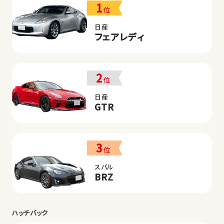
1
位
日産
フェアレディ
2
位
日産
GTR
3
位
スバル
BRZ
ハッチバック