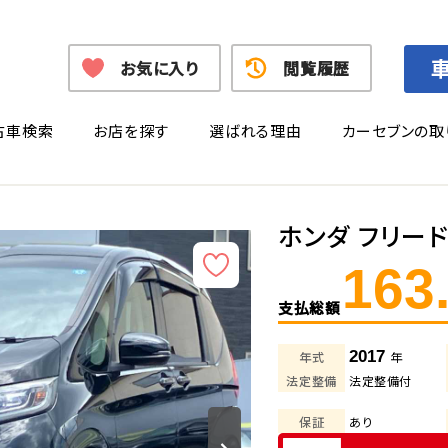
お気に入り
閲覧履歴
古車検索
お店を探す
選ばれる理由
カーセブンの取
ホンダ フリー
163
支払総額
2017
年式
年
法定整備
法定整備付
保証
あり