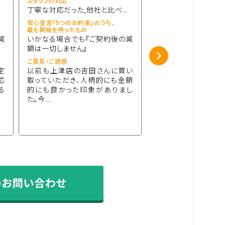
スタッフの対応
スタッフの対応
丁寧な対応だった,他社と比べ...
丁寧な対応だった
安心宣言『5つのお約束』のうち、
安心宣言『5つのお約束』
最も興味を持ったもの
最も興味を持ったもの
減
いかなる場合でも『ご契約後の減
いかなる場合でも『
額は一切しません』
額は一切しません』
ご意見・ご感想
ご意見・ご感想
定
以前も上津店の吉田さんに買い
契約にはいたらなか
応
取っていただき、人柄的にも金額
に査定してもらいこ
る
的にも良かった印象がありまし
も応えてくれて好印象
た。今...