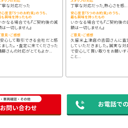
スタッフの対応
スタッフの対応
丁寧な対応だった
丁寧な対応だった,熱心さを感...
安心宣言『5つのお約束』のうち、
安心宣言『5つのお約束』のうち、
最も興味を持ったもの
最も興味を持ったもの
いかなる場合でも『ご契約後の減
いかなる場合でも『ご契約後の
額は一切しません』
額は一切しません』
ご意見・ご感想
ご意見・ご感想
・安心して取引できる会社だと感
久留米上津店の吉田さんに査
じました。 ・査定に来てくださった
していただきました。誠実な対
清藤さんの対応がとてもよか...
で安心して買い取りをお願いす
こと...