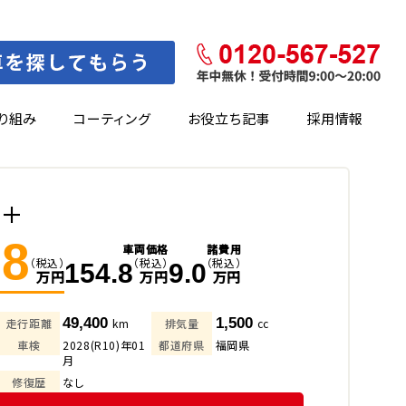
り組み
コーティング
お役立ち記事
採用情報
ド＋
.8
車両価格
諸費用
（税込）
（税込）
（税込）
154.8
9.0
万円
万円
万円
49,400
1,500
走行距離
km
排気量
cc
車検
2028(R10)年01
都道府県
福岡県
月
修復歴
なし