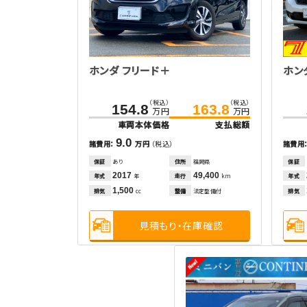
ホンダ フリード＋
ホン
（税込）
（税込）
154.8
163.8
万円
万円
車両本体価格
支払総額
9.0
諸費用：
万円
（税込）
諸費用
保証
あり
住所
福岡県
保証
2017
49,400
年式
走行
年式
年
km
1,500
排気
整備
法定整備付
排気
cc
見積もり・在庫確認