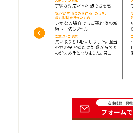
応
スタッフの対応
応だった
丁寧な対応だった,熱心さを感...
つのお約束』のうち、
安心宣言『5つのお約束』のうち、
持ったもの
最も興味を持ったもの
は当社名義に変更手続
いかなる場合でもご契約後の減
す
額は一切しません
想
ご意見・ご感想
みたいな事はカーセブ
買い取りをお願いしました。 担当
けだったので同じ金額だ
の方の接客態度に好感が持てた
もカーセブンさんにして
のが決め手となりました。 契...