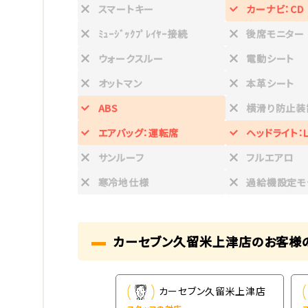
スマートキー
カーナビ：CD
ﾐｭｰｼﾞｯｸﾌﾟﾚｲﾔｰ接続
後席モニター
ウォークスルー
電動シート
オットマン
本革シート
ABS
横滑り防止装
エアバッグ：運転席
ヘッドライト：L
サンルーフ
フルエアロ
寒冷地仕様
過給機設定モ
カーセブン久留米上津店のお客様
ーセブン久留米上津店
カーセブン久留米上津店