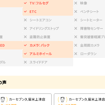
TV：フルセグ
映像
ETC
ベンチシート
シートエアコン
シートヒーター
アイドリングストップ
障害物センサー
置
盗難防止装置
衝突被害軽減ブ
ED
カメラ：バック
全周囲カメラ
アルミホイール
ローダウン
デル
スライドドア
の声
カーセブン久留米上津店
カーセブン久留米上津