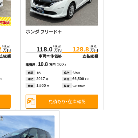
ホンダ フリード＋
（税込）
（税込）
（税込）
2
118.0
128.8
万円
万円
万円
払総額
車両本体価格
支払総額
10.8
諸費用：
万円
（税込）
保証
あり
住所
宮城県
2017
66,500
年式
走行
km
年
km
1,500
排気
整備
法定整備付
cc
見積もり・在庫確認