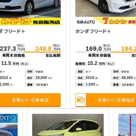
ダ フリード＋
ホンダ フリード＋
（税込）
（税込）
（税込）
237.3
248.8
169.0
184.
万円
万円
万円
車両本体価格
支払総額
車両本体価格
支
11.5
15.2
：
万円
（税込）
諸費用：
万円
（税込）
あり
住所
秋田県
保証
あり
住所
愛知県
2022
29,000
2019
48,400
走行
年式
走行
年
km
年
1,500
1,500
整備
法定整備付
排気
整備
法定整備付
cc
cc
見積もり・在庫確認
見積もり・在庫確認