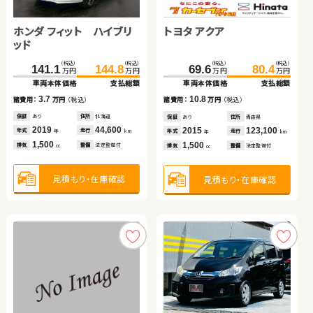
ホンダ フィット ハイブリ
トヨタ ルーミー
ダイハツ ムーヴ
スズキ ワゴンＲ
スバル フォレスター ハイ
日産 エクストレイル
ホンダ フィット
トヨタ アクア
ッド
ブリッド
（税込）
（税込）
（税込）
（税込）
（税込）
（税込）
（税込）
（税込）
（税込）
（税込）
（税込）
（税込）
（税込）
（税込）
（税込）
（税込）
141.1
131.2
40.1
34.0
144.8
138.0
46.6
38.5
230.0
328.3
179.9
239.0
353.2
184.9
69.6
80.4
万円
万円
万円
万円
万円
万円
万円
万円
万円
万円
万円
万円
万円
万円
万円
万円
車両本体価格
車両本体価格
車両本体価格
車両本体価格
支払総額
支払総額
支払総額
支払総額
車両本体価格
車両本体価格
車両本体価格
支払総額
支払総額
支払総額
車両本体価格
支払総額
3.7
6.8
6.5
4.5
9.0
24.9
5.0
10.8
諸費用：
諸費用：
諸費用：
諸費用：
万円
万円
万円
万円
（税込）
（税込）
（税込）
（税込）
諸費用：
諸費用：
諸費用：
万円
万円
万円
（税込）
（税込）
（税込）
諸費用：
万円
（税込）
保証
保証
保証
保証
あり
あり
なし
あり
住所
住所
住所
住所
北海道
青森県
埼玉県
福岡県
保証
保証
保証
あり
なし
あり
住所
住所
住所
岡山県
群馬県
徳島県
保証
あり
住所
青森県
2019
2019
2012
2014
44,600
43,000
31,500
43,000
2020
2022
2021
57,600
11,400
43,200
2015
123,100
年式
年式
年式
年式
走行
走行
走行
走行
年式
年式
年式
走行
走行
走行
年式
走行
年
年
年
年
km
km
km
km
年
年
年
km
km
km
年
km
1,500
1,000
660
660
2,000
1,500
1,300
1,500
排気
排気
排気
排気
整備
整備
整備
整備
法定整備付
法定整備付
なし
法定整備付
排気
排気
排気
整備
整備
整備
法定整備付
なし
法定整備付
排気
整備
法定整備付
cc
cc
cc
cc
cc
cc
cc
cc
見積もり・在庫確認
見積もり・在庫確認
見積もり・在庫確認
見積もり・在庫確認
見積もり・在庫確認
見積もり・在庫確認
見積もり・在庫確認
見積もり・在庫確認