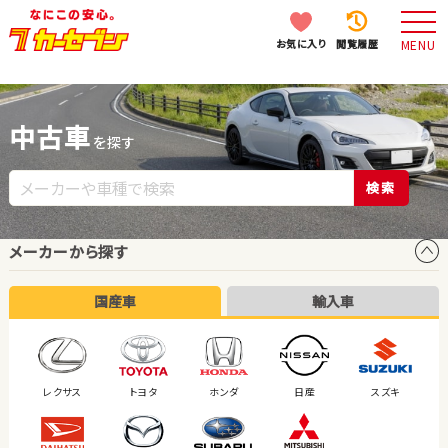
お気に入り
閲覧履歴
MENU
中古車
を探す
検索
メーカーから探す
国産車
輸入車
レクサス
トヨタ
ホンダ
日産
スズキ