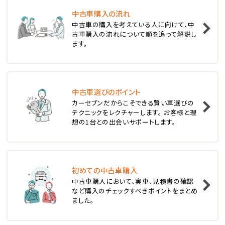
ステーションワゴン
中古車購入の流れ
1
中古車の購入を考えている人に向けて、中
位
古車購入の流れについて順を追って解説し
ます。
スバル
レヴォーグ
中古車選びのポイント
2
位
カーセブンだからこそできる賢い車選びの
テクニックをレクチャーします。 お客様と理
スバル
想の1台との出会いサポートします。
レガシィツーリングワゴン
3
位
初めての中古車購入
中古車購入において、実車、見積書の確認
トヨタ
など購入のチェックすべきポイントをまとめ
カローラフィールダー
ました。