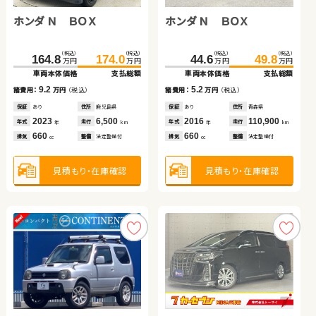
ホンダ Ｎ ＢＯＸ
ホンダ Ｎ ＢＯＸ
（税込）
（税込）
（税込）
（税込）
（税込）
（税込）
（税込）
（税込）
208.4
223.8
75.3
93.9
195.6
100.1
206.4
108.9
万円
万円
万円
万円
万円
万円
万円
万円
車両本体価格
支払総額
車両本体価格
支払総額
車両本体価格
車両本体価格
支払総額
支払総額
（税込）
（税込）
（税込）
（税込）
15.4
18.6
10.8
8.8
諸費用：
万円
（税込）
諸費用：
万円
（税込）
諸費用：
諸費用：
万円
万円
（税込）
（税込）
164.8
174.0
44.6
49.8
万円
万円
万円
万円
車両本体価格
支払総額
車両本体価格
支払総額
保証
あり
住所
埼玉県
保証
あり
住所
岩手県
保証
保証
あり
なし
住所
住所
埼玉県
埼玉県
2021
78,400
2013
65,600
2022
2017
11,900
24,800
年式
走行
年式
9.2
走行
年式
年式
5.2
走行
走行
年
km
諸費用：
万円
年
（税込）
km
諸費用：
万円
年
年
（税込）
km
km
1,800
2,000
1,500
1,000
排気
整備
法定整備付
排気
整備
法定整備付
排気
排気
整備
整備
法定整備付
なし
cc
cc
cc
cc
保証
あり
住所
鹿児島県
保証
あり
住所
青森県
2023
6,500
2016
110,900
年式
走行
年式
走行
年
km
年
km
660
660
見積もり・在庫確認
見積もり・在庫確認
見積もり・在庫確認
見積もり・在庫確認
排気
整備
法定整備付
排気
整備
法定整備付
cc
cc
見積もり・在庫確認
見積もり・在庫確認
ダイハツ ムーヴ キャンバ
日産 セレナ
日産 セレナ
ダイハツ タント
ス