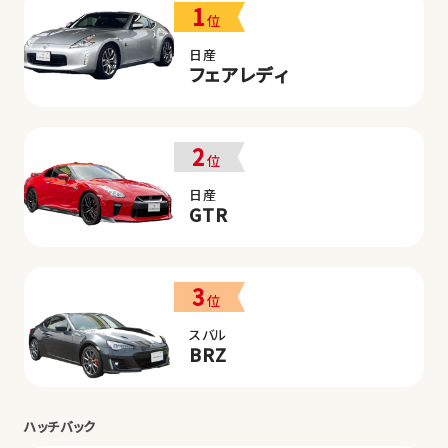
1
位
日産
フェアレディ
2
位
日産
GTR
3
位
スバル
BRZ
ハッチバック