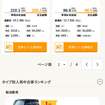
車両本体価格
支払総額
車両本体価格
車両本体価格
支払総額
支払総額
（税込）
（税込）
（税込）
（税込）
（税込）
（税込）
13.2
9.5
13.1
40.2
49.9
諸費用：
万円
（税込）
諸費用：
諸費用：
万円
万円
（税込）
（税込）
210.1
220.2
86.8
98.5
万円
万円
万円
万円
万円
万円
車両本体価格
支払総額
車両本体価格
支払総額
車両本体価格
支払総額
保証
あり
住所
岩手県
保証
保証
あり
あり
住所
住所
東京都
鹿児島県
2023
15,400
2018
2012
28,100
62,200
9.7
年式
10.1
走行
年式
年式
11.7
走行
走行
諸費用：
万円
（税込）
諸費用：
年
万円
（税込）
km
諸費用：
年
年
万円
（税込）
km
km
1,800
1,500
2,400
排気
整備
法定整備付
排気
排気
整備
整備
なし
法定整備付
cc
cc
cc
保証
あり
住所
岩手県
保証
なし
住所
埼玉県
保証
あり
住所
岡山県
2014
83,000
2016
56,500
2020
62,800
年式
走行
年式
走行
年式
走行
年
km
年
km
年
km
660
2,000
660
見積もり・在庫確認
見積もり・在庫確認
見積もり・在庫確認
排気
整備
法定整備付
排気
整備
なし
排気
整備
法定整備付
cc
cc
cc
見積もり・在庫確認
見積もり・在庫確認
見積もり・在庫確認
ページ数
/
4
タイプ別人気中古車ランキング
軽自動車
1
位