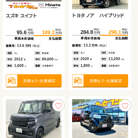
スズキ アルト ＨＢ
トヨタ プリウス
スズキ スイフト
トヨタ ヴェルファイア ハ
イブリッド
トヨタ ノア ハイブリッド
スズキ スイフト
（税込）
（税込）
（税込）
（税込）
（税込）
（税込）
（税込）
（税込）
149.7
69.0
158.1
75.5
885.0
83.6
899.7
99.6
万円
万円
万円
万円
万円
万円
万円
万円
車両本体価格
車両本体価格
支払総額
支払総額
車両本体価格
車両本体価格
支払総額
支払総額
（税込）
（税込）
（税込）
（税込）
6.5
8.4
16.0
14.7
284.8
298.1
諸費用：
諸費用：
万円
万円
（税込）
（税込）
諸費用：
諸費用：
万円
万円
（税込）
（税込）
95.6
109.2
万円
万円
万円
万円
車両本体価格
支払総額
車両本体価格
支払総額
保証
保証
なし
なし
住所
住所
埼玉県
岡山県
保証
保証
あり
あり
住所
住所
岩手県
福島県
2020
2016
37,500
99,000
2017
2025
58,300
5,700
13.3
年式
年式
13.6
走行
走行
年式
年式
走行
走行
諸費用：
万円
（税込）
諸費用：
年
年
万円
（税込）
km
km
年
年
km
km
660
1,800
1,300
2,500
排気
排気
整備
整備
なし
法定整備付
排気
排気
整備
整備
法定整備付
法定整備付
cc
cc
cc
cc
保証
あり
住所
埼玉県
保証
なし
住所
青森県
2020
13,200
2012
89,600
年式
走行
年式
走行
年
km
年
km
1,800
1,600
見積もり・在庫確認
見積もり・在庫確認
見積もり・在庫確認
見積もり・在庫確認
排気
整備
法定整備付
排気
整備
法定整備付
cc
cc
見積もり・在庫確認
見積もり・在庫確認
スバル フォレスター
日産 エクストレイル
トヨタ アクア
トヨタ ルーミー