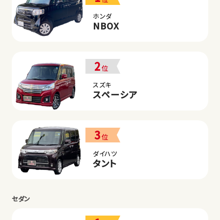
ホンダ
NBOX
2
位
スズキ
スペーシア
3
位
ダイハツ
タント
セダン