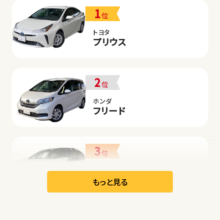
1
位
トヨタ
プリウス
2
位
ホンダ
フリード
3
位
日産
リーフ
もっと見る
オープン