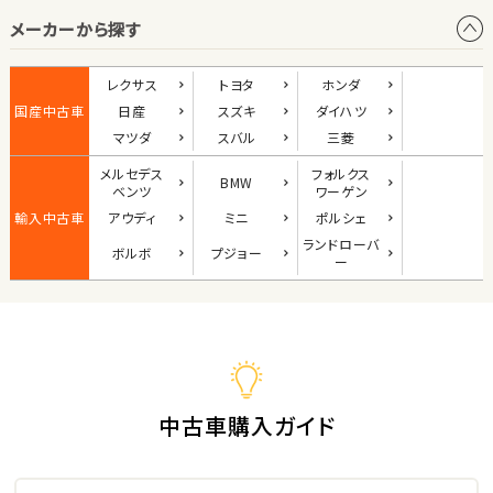
メーカーから探す
1
位
ダイハツ
レクサス
トヨタ
ホンダ
コペン
国産中古車
日産
スズキ
ダイハツ
マツダ
スバル
三菱
メルセデス
フォルクス
BMW
2
ベンツ
ワーゲン
位
輸入中古車
アウディ
ミニ
ポルシェ
マツダ
ランド
ローバ
ボルボ
プジョー
ロードスター
ー
3
位
ホンダ
S660
中古車購入ガイド