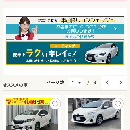
ページ数
/
4
オススメの車