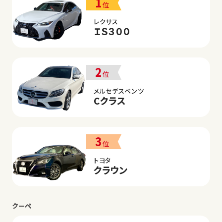
1
位
レクサス
ＩＳ３００
2
位
メルセデスベンツ
Cクラス
3
位
トヨタ
クラウン
クーペ