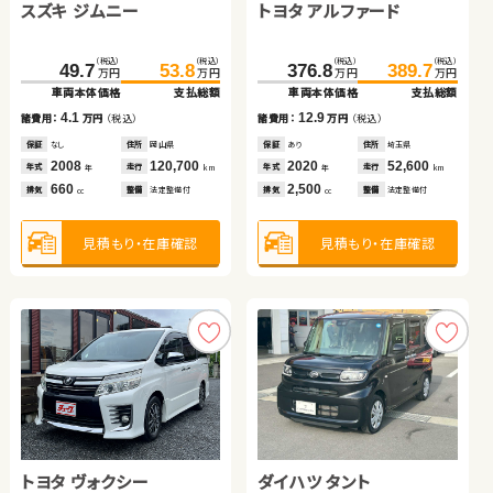
トヨタ アルファード
スズキ ジムニー
（税込）
（税込）
（税込）
（税込）
（税込）
（税込）
（税込）
（税込）
127.4
241.5
135.5
256.8
158.0
92.1
105.9
165.6
万円
万円
万円
万円
万円
万円
万円
万円
車両本体価格
車両本体価格
支払総額
支払総額
車両本体価格
車両本体価格
支払総額
支払総額
（税込）
（税込）
（税込）
（税込）
8.1
15.3
13.8
7.6
諸費用：
諸費用：
万円
万円
（税込）
（税込）
諸費用：
諸費用：
万円
万円
（税込）
（税込）
376.8
389.7
49.7
53.8
万円
万円
万円
万円
車両本体価格
支払総額
車両本体価格
支払総額
保証
保証
あり
あり
住所
住所
埼玉県
埼玉県
保証
保証
あり
あり
住所
住所
岩手県
愛知県
2018
2021
22,700
32,800
2012
2022
57,200
13,300
12.9
年式
年式
4.1
走行
走行
年式
年式
走行
走行
諸費用：
万円
（税込）
諸費用：
万円
年
年
（税込）
km
km
年
年
km
km
660
2,000
2,000
660
排気
排気
整備
整備
法定整備付
法定整備付
排気
排気
整備
整備
法定整備付
法定整備付
cc
cc
cc
cc
保証
あり
住所
埼玉県
保証
なし
住所
岡山県
2020
52,600
2008
120,700
年式
走行
年式
走行
年
km
年
km
2,500
660
見積もり・在庫確認
見積もり・在庫確認
見積もり・在庫確認
見積もり・在庫確認
排気
整備
法定整備付
排気
整備
法定整備付
cc
cc
見積もり・在庫確認
見積もり・在庫確認
トヨタ ノア ハイブリッド
ホンダ フリード＋ ハイブ
トヨタ ヴェルファイア
リッド
スズキ ワゴンＲ
トヨタ ヴォクシー
ダイハツ タント
（税込）
（税込）
（税込）
（税込）
（税込）
（税込）
466.3
479.5
176.1
119.8
185.6
132.9
万円
万円
万円
万円
万円
万円