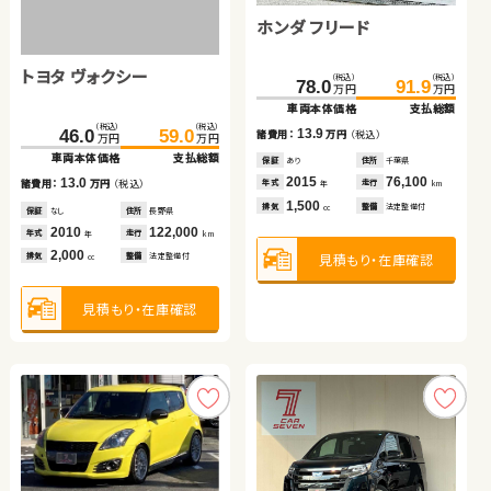
トヨタ アルファード
トヨタ プリウス
スズキ アルト ＨＢ
スズキ ジムニーシエラ
ホンダ フリード
トヨタ ヴォクシー
（税込）
（税込）
（税込）
（税込）
（税込）
（税込）
（税込）
（税込）
（税込）
（税込）
402.3
99.0
413.0
107.9
278.3
95.5
287.1
98.8
78.0
91.9
万円
万円
万円
万円
万円
万円
万円
万円
万円
万円
車両本体価格
車両本体価格
支払総額
支払総額
車両本体価格
車両本体価格
支払総額
支払総額
車両本体価格
支払総額
（税込）
（税込）
10.7
8.9
3.3
8.8
13.9
46.0
59.0
諸費用：
諸費用：
万円
万円
（税込）
（税込）
諸費用：
諸費用：
万円
万円
（税込）
（税込）
諸費用：
万円
（税込）
万円
万円
車両本体価格
支払総額
保証
保証
なし
あり
住所
住所
群馬県
福岡県
保証
保証
あり
なし
住所
住所
青森県
群馬県
保証
あり
住所
千葉県
2020
2014
19,400
95,000
2022
2024
35,200
10,300
2015
76,100
13.0
年式
年式
走行
走行
年式
年式
走行
走行
年式
走行
諸費用：
万円
（税込）
年
年
km
km
年
年
km
km
年
km
2,500
1,800
660
1,500
1,500
排気
排気
整備
整備
なし
法定整備付
排気
排気
整備
整備
法定整備付
なし
排気
整備
法定整備付
cc
cc
cc
cc
cc
保証
なし
住所
長野県
2010
122,000
年式
走行
年
km
2,000
見積もり・在庫確認
見積もり・在庫確認
見積もり・在庫確認
見積もり・在庫確認
見積もり・在庫確認
排気
整備
法定整備付
cc
見積もり・在庫確認