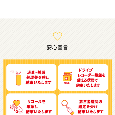
ミニバン・1ＢＯＸ
1
位
ホンダ
ステップワゴン
安心宣言
2
位
トヨタ
アルファード
3
位
トヨタ
ヴォクシー