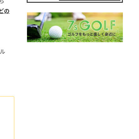
ら
どの
ル