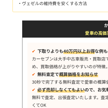
・ヴェゼルの維持費を安くする方法
か
愛車の高価
✔︎
下取りよりも
40万円以上お得
な例も
カーセブンは大手中古車販売・買取店
め、買取価格が上がりやすいのが特徴
✔︎
無料査定で
概算価格をお知らせ
30秒で完了する無料査定で愛車の概算
✔︎
必ず売却しなくてもよい
ので、お気
無料で査定、出張査定いたします。査
くてOK