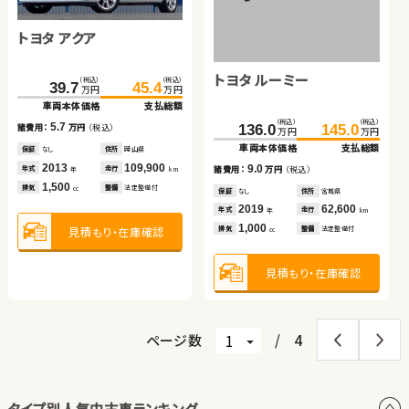
353.5
369.6
135.0
149.9
万円
万円
万円
万円
車両本体価格
支払総額
車両本体価格
支払総額
トヨタ アクア
ダイハツ ムーヴ
（税込）
（税込）
16.1
14.9
234.8
248.0
諸費用：
万円
（税込）
諸費用：
万円
（税込）
万円
万円
車両本体価格
支払総額
保証
あり
住所
岩手県
保証
あり
住所
岩手県
トヨタ ルーミー
（税込）
（税込）
（税込）
（税込）
2023
67,200
2013
88,000
13.2
39.7
45.4
94.9
99.9
年式
走行
年式
走行
諸費用：
万円
（税込）
年
km
年
km
万円
万円
万円
万円
1,800
3,500
車両本体価格
支払総額
車両本体価格
支払総額
排気
整備
法定整備付
排気
整備
法定整備付
cc
cc
保証
あり
住所
千葉県
（税込）
（税込）
2023
39,500
5.7
5.0
136.0
145.0
年式
走行
諸費用：
万円
（税込）
諸費用：
万円
（税込）
年
km
万円
万円
1,400
車両本体価格
支払総額
見積もり・在庫確認
見積もり・在庫確認
排気
整備
法定整備付
cc
保証
なし
住所
岡山県
保証
あり
住所
徳島県
2013
109,900
2019
32,900
9.0
年式
走行
年式
走行
諸費用：
万円
（税込）
年
km
年
km
1,500
660
見積もり・在庫確認
排気
整備
法定整備付
排気
整備
法定整備付
cc
cc
保証
なし
住所
宮城県
2019
62,600
年式
走行
年
km
1,000
見積もり・在庫確認
見積もり・在庫確認
排気
整備
法定整備付
cc
見積もり・在庫確認
ページ数
/
4
タイプ別人気中古車ランキング