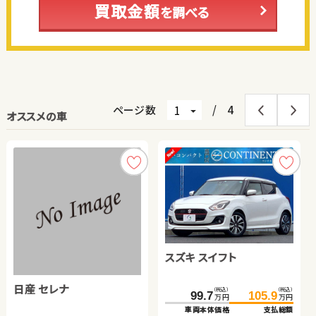
買取金額
を調べる
ページ数
/
4
オススメの車
トヨタ プリウス
スバル フォレスター
スズキ スイフト
ホンダ フィット
スズキ ジムニーシエラ
日産 セレナ
スズキ ワゴンＲ
ダイハツ タント
（税込）
（税込）
（税込）
（税込）
（税込）
（税込）
（税込）
（税込）
（税込）
（税込）
269.0
47.3
285.0
59.7
248.7
99.7
84.2
105.9
259.8
99.9
万円
万円
万円
万円
万円
万円
万円
万円
万円
万円
車両本体価格
車両本体価格
支払総額
支払総額
車両本体価格
車両本体価格
車両本体価格
支払総額
支払総額
支払総額