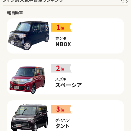
軽自動車
1
位
ホンダ
NBOX
2
位
スズキ
スペーシア
3
位
ダイハツ
タント