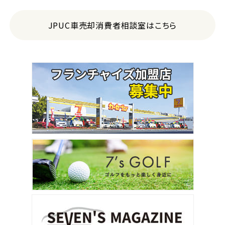
3
位
トヨタ
JPUC車売却消費者相談室はこちら
ランドクルーザー