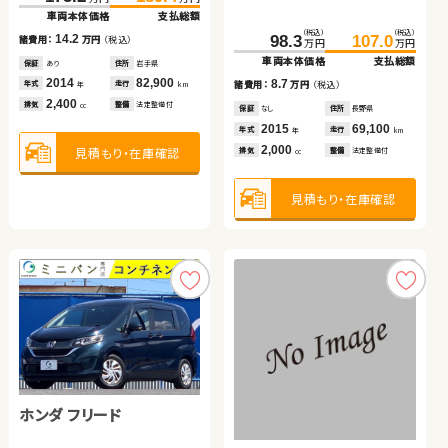
ブリッド
車両本体価格
支払総額
車両本体価格
支払総額
保証
あり
住所
青森県
（税込）
（税込）
（税込）
（税込）
（税込）
（税込）
2014
56,700
14.2
13.0
34.6
39.8
562.1
98.3
107.0
579.7
諸費用：
万円
（税込）
諸費用：
万円
（税込）
年式
走行
年
km
万円
万円
万円
万円
万円
万円
2,000
車両本体価格
支払総額
車両本体価格
車両本体価格
支払総額
支払総額
排気
整備
なし
cc
保証
あり
住所
岩手県
保証
なし
住所
鳥取県
2014
82,900
2023
33,400
5.2
8.7
17.6
年式
走行
年式
走行
諸費用：
万円
（税込）
諸費用：
諸費用：
万円
万円
（税込）
（税込）
年
km
年
km
2,400
2,000
排気
整備
法定整備付
排気
整備
法定整備付
見積もり・在庫確認
cc
cc
保証
あり
住所
青森県
保証
保証
なし
あり
住所
住所
長野県
北海道
2014
112,900
2015
2025
69,100
16,000
年式
走行
年式
年式
走行
走行
年
km
年
年
km
km
660
2,000
2,500
見積もり・在庫確認
見積もり・在庫確認
排気
整備
法定整備付
排気
排気
整備
整備
法定整備付
法定整備付
cc
cc
cc
見積もり・在庫確認
見積もり・在庫確認
見積もり・在庫確認
トヨタ ノア
ホンダ フリード
ホンダ Ｎ ＢＯＸ
トヨタ アクア
ホンダ フリード＋
（税込）
（税込）
205.3
219.5
万円
万円
車両本体価格
支払総額