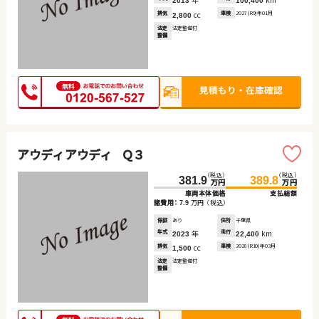
2013
100,400
排気
cc
車検
2027(R9)年01月
2,800
法定
法定整備付
整備
アウディ アウディ Ｑ３
（税込）
（税込）
381.9
389.8
万円
万円
車両本体価格
支払総額
諸費用：
万円
（税込）
7.9
保証
あり
住所
千葉県
年式
年
走行
km
2023
22,400
排気
cc
車検
2028(R10)年03月
1,500
法定
法定整備付
整備