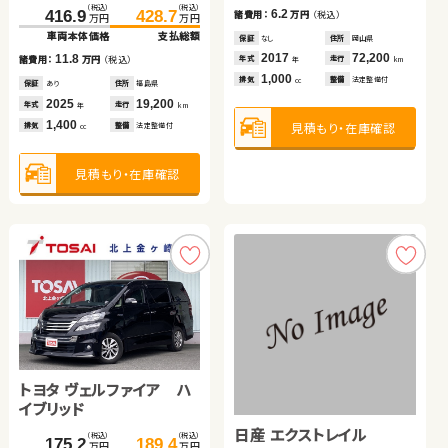
（税込）
（税込）
（税込）
（税込）
（税込）
（税込）
12.4
16.0
6.2
15.7
11.1
416.9
32.6
428.7
34.8
105.0
112.0
諸費用：
諸費用：
万円
万円
（税込）
（税込）
諸費用：
諸費用：
諸費用：
万円
万円
万円
（税込）
（税込）
（税込）
万円
万円
万円
万円
万円
万円
車両本体価格
車両本体価格
支払総額
支払総額
車両本体価格
支払総額
保証
保証
あり
あり
住所
住所
京都府
北海道
保証
保証
保証
なし
あり
あり
住所
住所
住所
岡山県
岩手県
北海道
2010
2020
71,600
29,300
2017
2020
2022
72,200
74,800
23,200
11.8
2.2
7.0
年式
年式
走行
走行
年式
年式
年式
走行
走行
走行
諸費用：
諸費用：
万円
万円
（税込）
（税込）
諸費用：
万円
（税込）
年
年
km
km
年
年
年
km
km
km
1,800
1,800
1,000
1,400
1,500
排気
排気
整備
整備
法定整備付
法定整備付
排気
排気
排気
整備
整備
整備
法定整備付
法定整備付
法定整備付
cc
cc
cc
cc
cc
保証
保証
あり
あり
住所
住所
福島県
北海道
保証
なし
住所
長野県
2025
2010
19,200
117,000
2019
45,500
年式
年式
走行
走行
年式
走行
年
年
km
km
年
km
1,400
660
660
見積もり・在庫確認
見積もり・在庫確認
見積もり・在庫確認
見積もり・在庫確認
見積もり・在庫確認
排気
排気
整備
整備
法定整備付
法定整備付
排気
整備
法定整備付
cc
cc
cc
見積もり・在庫確認
見積もり・在庫確認
見積もり・在庫確認
トヨタ ヴォクシー
トヨタ ヴェルファイア ハ
トヨタ ノア
（税込）
（税込）
244.6
257.9
万円
万円
イブリッド
車両本体価格
支払総額
ホンダ Ｎ ＢＯＸ
日産 エクストレイル
トヨタ アルファード ハイ
（税込）
（税込）
（税込）
（税込）
175.2
189.4
339.8
352.8
13.3
諸費用：
万円
（税込）
万円
万円
万円
万円