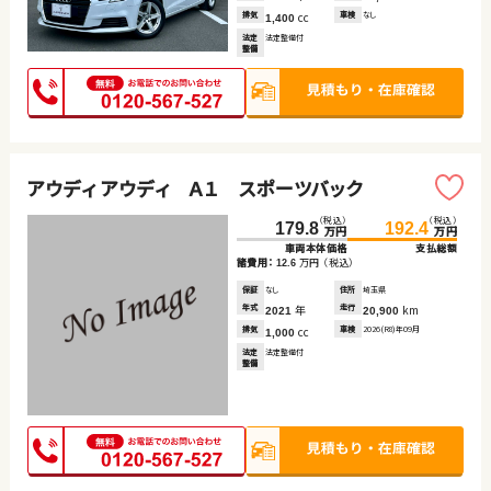
排気
cc
車検
なし
1,400
法定
法定整備付
整備
アウディ アウディ Ａ１ スポーツバック
（税込）
（税込）
179.8
192.4
万円
万円
車両本体価格
支払総額
諸費用：
万円
（税込）
12.6
保証
なし
住所
埼玉県
年式
年
走行
km
2021
20,900
排気
cc
車検
2026(R8)年09月
1,000
法定
法定整備付
整備