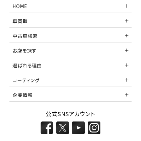
HOME
トヨタ
ヴォクシー
車買取
中古車検索
ＳＵＶ・クロカン
お店を探す
1
位
選ばれる理由
トヨタ
ヤリスクロス
コーティング
企業情報
2
位
トヨタ
公式SNSアカウント
ハリアー