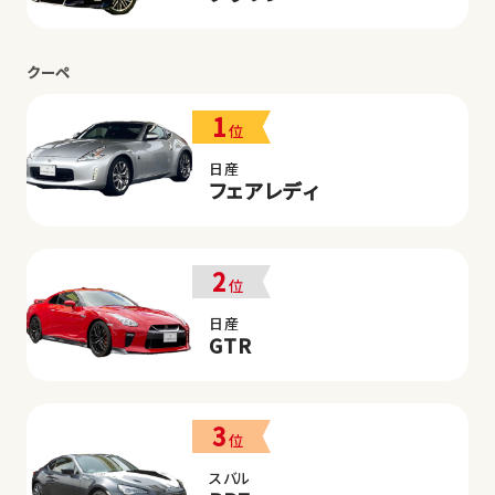
クーペ
1
位
日産
フェアレディ
2
位
日産
GTR
3
位
スバル