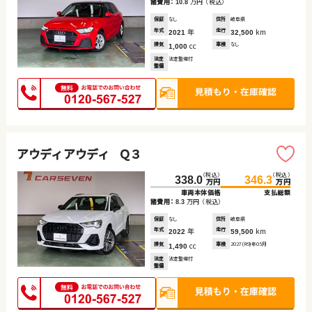
諸費用：
万円
（税込）
10.8
保証
なし
住所
岐阜県
年式
年
走行
km
2021
32,500
排気
cc
車検
なし
1,000
法定
法定整備付
整備
アウディ アウディ Ｑ３
（税込）
（税込）
338.0
346.3
万円
万円
車両本体価格
支払総額
諸費用：
万円
（税込）
8.3
保証
なし
住所
岐阜県
年式
年
走行
km
2022
59,500
排気
cc
車検
2027(R9)年05月
1,490
法定
法定整備付
整備