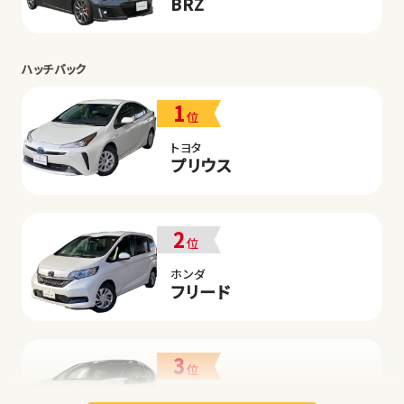
BRZ
ハッチバック
1
位
トヨタ
プリウス
2
位
ホンダ
フリード
3
位
日産