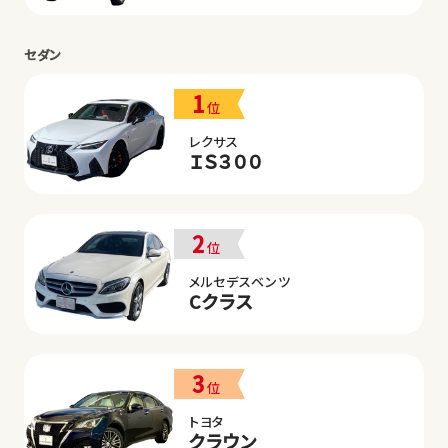
セダン
1
位
レクサス
ＩＳ３００
2
位
メルセデスベンツ
Cクラス
3
位
トヨタ
クラウン