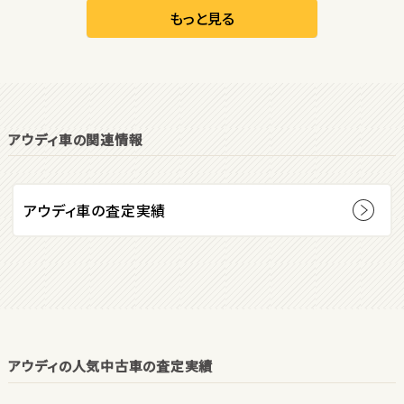
リーフ
もっと見る
オープン
1
位
アウディ車の関連情報
ダイハツ
コペン
アウディ車の査定実績
2
位
マツダ
ロードスター
アウディの人気中古車の査定実績
3
位