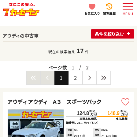
お気に入り
閲覧履歴
MENU
条件を絞り込む
アウディの中古車
17
現在の検索結果
件
ページ数
1
/
2
1
2
アウディ アウディ Ａ３ スポーツバック
（税込）
（税込）
124.8
148.9
万円
万円
車両本体価格
支払総額
諸費用：
万円
（税込）
24.1
保証
なし
住所
静岡県
年式
年
走行
km
2017
71,400