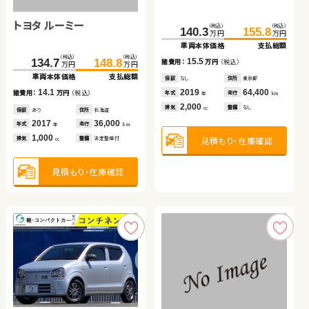
244.1
259.5
万円
万円
車両本体価格
支払総額
トヨタ ルーミー
（税込）
（税込）
（税込）
（税込）
（税込）
（税込）
（税込）
（税込）
15.4
38.4
-
ASK
48.7
129.8
137.4
140.3
155.8
諸費用：
万円
（税込）
万円
万円
万円
万円
万円
万円
万円
万円
車両本体価格
車両本体価格
支払総額
支払総額
車両本体価格
支払総額
車両本体価格
支払総額
保証
あり
住所
埼玉県
（税込）
（税込）
2021
50,800
10.3
-
7.6
15.5
134.7
148.8
年式
走行
諸費用：
諸費用：
万円
万円
（税込）
（税込）
諸費用：
万円
（税込）
諸費用：
万円
（税込）
年
km
万円
万円
2,000
車両本体価格
支払総額
排気
整備
法定整備付
cc
保証
保証
なし
なし
住所
住所
茨城県
千葉県
保証
あり
住所
福岡県
保証
なし
住所
東京都
2013
2022
76,600
31,000
2021
45,000
2019
64,400
14.1
年式
年式
走行
走行
年式
走行
諸費用：
万円
（税込）
年式
走行
年
年
km
km
年
km
年
km
660
1,300
660
2,000
見積もり・在庫確認
排気
排気
整備
整備
法定整備付
法定整備付
排気
整備
法定整備付
排気
整備
なし
cc
cc
cc
cc
保証
あり
住所
北海道
2017
36,000
年式
走行
年
km
1,000
見積もり・在庫確認
見積もり・在庫確認
見積もり・在庫確認
見積もり・在庫確認
排気
整備
法定整備付
cc
見積もり・在庫確認
日産 エクストレイル
スズキ ジムニー
スズキ アルト ＨＢ