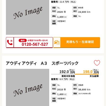
諸費用：
万円
（税込）
11.8
保証
なし
住所
岐阜県
年式
年
走行
km
2020
24,600
排気
cc
車検
なし
1,400
法定
法定整備付
整備
アウディ アウディ Ａ３ スポーツバック
（税込）
（税込）
192.0
198.0
万円
万円
車両本体価格
支払総額
諸費用：
万円
（税込）
6.0
保証
なし
住所
徳島県
年式
年
走行
km
2018
38,600
排気
cc
車検
2027(R9)年03月
1,400
法定
法定整備付
整備