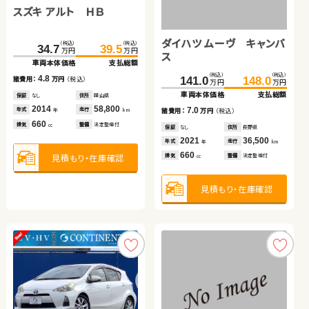
スズキ アルト ＨＢ
トヨタ アルファード
（税込）
（税込）
（税込）
（税込）
（税込）
（税込）
147.8
159.8
149.8
157.8
26.5
35.7
万円
万円
万円
万円
万円
万円
車両本体価格
支払総額
車両本体価格
支払総額
車両本体価格
支払総額
ダイハツ ムーヴ キャンバ
（税込）
（税込）
（税込）
（税込）
12.0
8.0
9.2
34.7
39.5
378.0
394.5
諸費用：
万円
（税込）
諸費用：
万円
（税込）
諸費用：
万円
（税込）
万円
万円
万円
万円
ス
車両本体価格
支払総額
車両本体価格
支払総額
保証
あり
住所
埼玉県
保証
あり
住所
埼玉県
保証
あり
住所
埼玉県
（税込）
（税込）
2018
67,700
2020
90,900
2013
64,400
4.8
16.5
141.0
148.0
年式
走行
年式
走行
年式
走行
諸費用：
万円
（税込）
諸費用：
万円
（税込）
年
km
年
km
年
km
万円
万円
2,000
660
660
車両本体価格
支払総額
排気
整備
法定整備付
排気
整備
法定整備付
排気
整備
法定整備付
cc
cc
cc
保証
なし
住所
岡山県
保証
あり
住所
千葉県
2014
58,800
2021
67,500
7.0
年式
走行
年式
走行
諸費用：
万円
（税込）
年
km
年
km
660
2,500
見積もり・在庫確認
見積もり・在庫確認
見積もり・在庫確認
排気
整備
法定整備付
排気
整備
法定整備付
cc
cc
保証
なし
住所
長野県
2021
36,500
年式
走行
年
km
660
見積もり・在庫確認
見積もり・在庫確認
排気
整備
法定整備付
cc
見積もり・在庫確認
トヨタ ヴォクシー ハイブ
トヨタ ヴェルファイア
リッド
スズキ スイフト
（税込）
（税込）
（税込）
（税込）