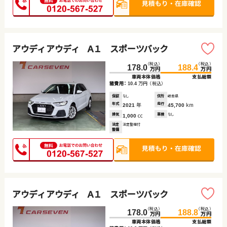
アウディ アウディ Ａ１ スポーツバック
（税込）
（税込）
178.0
188.4
万円
万円
車両本体価格
支払総額
諸費用：
万円
（税込）
10.4
保証
なし
住所
岐阜県
年式
年
走行
km
2021
45,700
排気
cc
車検
なし
1,000
法定
法定整備付
整備
アウディ アウディ Ａ１ スポーツバック
（税込）
（税込）
178.0
188.8
万円
万円
車両本体価格
支払総額