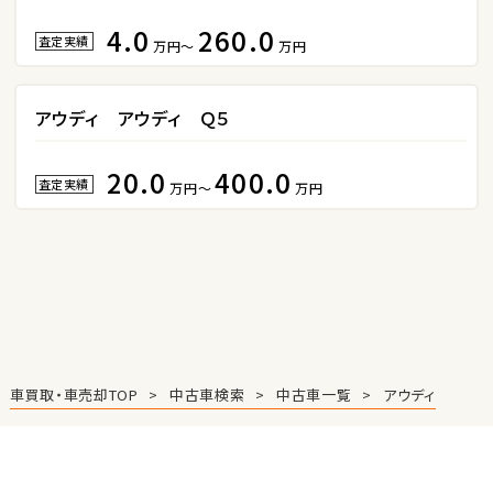
トヨタ
4.0
260.0
カローラフィールダー
査定実績
万円～
万円
アウディ アウディ Ｑ５
ミニバン・1ＢＯＸ
1
20.0
400.0
位
査定実績
万円～
万円
ホンダ
ステップワゴン
2
位
トヨタ
アルファード
車買取・車売却TOP
中古車検索
中古車一覧
アウディ
3
位