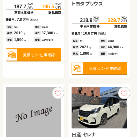
トヨタ プリウス
（税込）
（税込）
（税込）
（税込）
（税込）
（税込）
（税込）
（税込）
14.2
187.7
51.6
195.5
59.8
199.7
79.0
205.2
91.2
諸費用：
万円
（税込）
万円
万円
万円
万円
万円
万円
万円
万円
車両本体価格
車両本体価格
支払総額
支払総額
車両本体価格
車両本体価格
支払総額
支払総額
保証
あり
住所
岩手県
（税込）
（税込）
2020
48,200
7.8
8.2
12.2
5.5
218.9
229.7
年式
走行
諸費用：
諸費用：
万円
万円
（税込）
（税込）
諸費用：
諸費用：
万円
万円
（税込）
（税込）
年
km
万円
万円
2,000
車両本体価格
支払総額
排気
整備
法定整備付
cc
保証
保証
なし
あり
住所
住所
岡山県
青森県
保証
保証
なし
なし
住所
住所
愛知県
岡山県
2019
2015
37,300
115,800
2013
2021
35,200
34,600
10.8
年式
年式
走行
走行
年式
年式
走行
走行
諸費用：
万円
（税込）
年
年
km
km
年
年
km
km
1,500
660
1,500
1,500
見積もり・在庫確認
排気
排気
整備
整備
法定整備付
法定整備付
排気
排気
整備
整備
なし
法定整備付
cc
cc
cc
cc
保証
なし
住所
鳥取県
2021
44,900
年式
走行
年
km
1,800
見積もり・在庫確認
見積もり・在庫確認
見積もり・在庫確認
見積もり・在庫確認
排気
整備
法定整備付
cc
見積もり・在庫確認
スバル フォレスター ハイ
ブリッド
スズキ ワゴンＲ
ホンダ フィット
ダイハツ タント
日産 セレナ
（税込）
（税込）