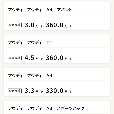
ホンダ
S660
アウディ アウディ Ａ４ アバント
3.0
360.0
ステーションワゴン
査定実績
万円～
万円
1
位
アウディ アウディ ＴＴ
スバル
レヴォーグ
4.5
360.0
査定実績
万円～
万円
2
位
アウディ アウディ Ａ４
スバル
レガシィツーリングワゴン
3.3
330.0
査定実績
万円～
万円
3
アウディ アウディ Ａ３ スポーツバック
位