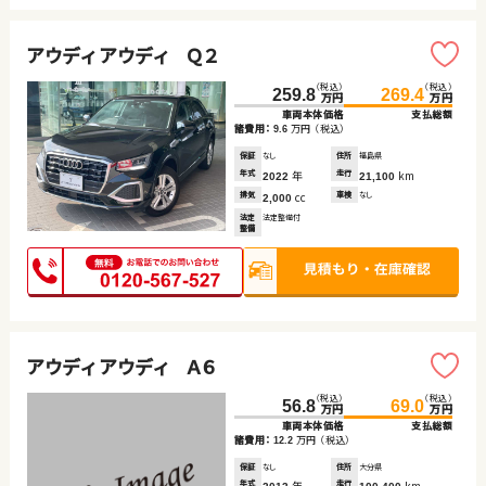
アウディ アウディ Ｑ２
（税込）
（税込）
259.8
269.4
万円
万円
車両本体価格
支払総額
諸費用：
万円
（税込）
9.6
保証
なし
住所
福島県
年式
年
走行
km
2022
21,100
排気
cc
車検
なし
2,000
法定
法定整備付
整備
アウディ アウディ Ａ６
（税込）
（税込）
56.8
69.0
万円
万円
車両本体価格
支払総額
諸費用：
万円
（税込）
12.2
保証
なし
住所
大分県
年式
年
走行
km