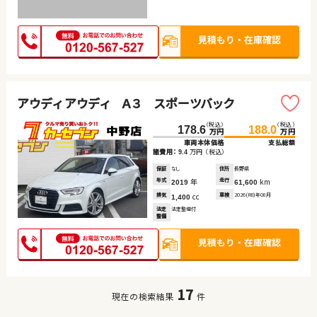
アウディ アウディ Ａ３ スポーツバック
（税込）
（税込）
178.6
188.0
万円
万円
車両本体価格
支払総額
諸費用：
万円
（税込）
9.4
保証
なし
住所
長野県
年式
年
走行
km
2019
61,600
排気
cc
車検
2026(R8)年08月
1,400
法定
法定整備付
整備
17
現在の検索結果
件