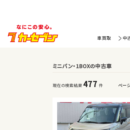
車買取
中
ミニバン・1BOXの中古車
477
ペー
現在の検索結果
件