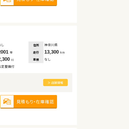
なし
神奈川県
住所
2001
13,300
走行
年
km
2,300
なし
車検
cc
法定整備付
≫ 店舗情報
見積もり・在庫確認