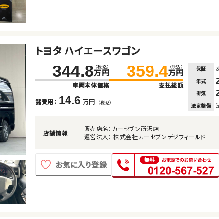
トヨタ ハイエースワゴン
344.8
359.4
（税込）
（税込）
保証
万円
万円
年式
車両本体価格
支払総額
排気
14.6
万円
諸費用：
（税込）
法定整備
販売店名：カーセブン所沢店
店舗情報
運営法人： 株式会社カーセブンデジフィールド
お気に入り登録