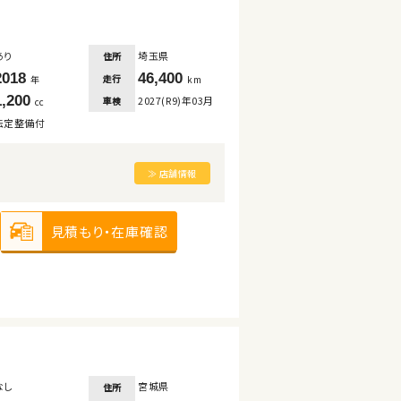
あり
埼玉県
住所
2018
46,400
走行
年
km
1,200
2027(R9)年03月
車検
cc
法定整備付
≫ 店舗情報
見積もり・在庫確認
なし
宮城県
住所