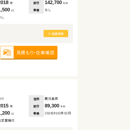
2018
142,700
走行
年
km
1,500
なし
車検
cc
なし
≫ 店舗情報
見積もり・在庫確認
あり
鹿児島県
住所
2015
89,300
走行
年
km
1,200
2028(R10)年02月
車検
cc
法定整備付