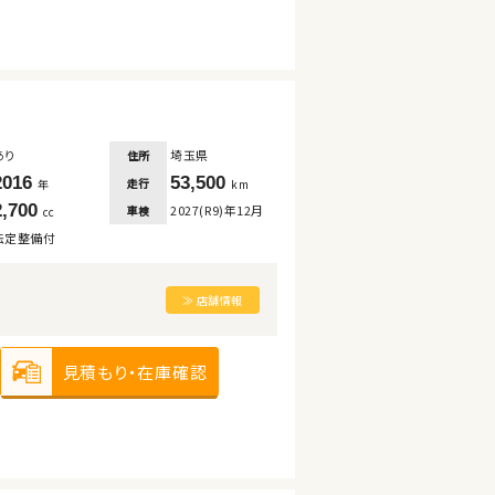
あり
埼玉県
住所
2016
53,500
走行
年
km
2,700
2027(R9)年12月
車検
cc
法定整備付
≫ 店舗情報
見積もり・在庫確認