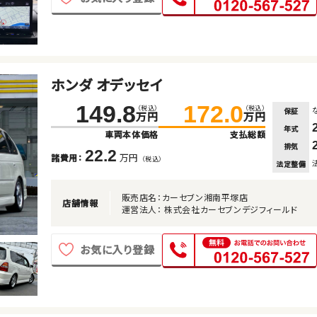
ホンダ オデッセイ
149.8
172.0
（税込）
（税込）
保証
万円
万円
年式
車両本体価格
支払総額
排気
22.2
万円
諸費用：
（税込）
法定整備
販売店名：カーセブン湘南平塚店
店舗情報
運営法人： 株式会社カーセブンデジフィールド
お気に入り登録