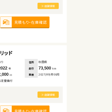
≫ 店舗情報
見積もり・在庫確認
リッド
あり
秋田県
住所
2022
73,500
走行
年
km
2,000
2027(R9)年08月
車検
cc
法定整備付
≫ 店舗情報
見積もり・在庫確認