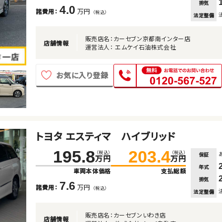
排気
4.0
万円
諸費用：
（税込）
法定整備
販売店名：カーセブン京都南インター店
店舗情報
運営法人： エムケイ石油株式会社
お気に入り登録
トヨタ エスティマ ハイブリッド
195.8
203.4
（税込）
（税込）
保証
万円
万円
年式
車両本体価格
支払総額
排気
7.6
万円
諸費用：
（税込）
法定整備
販売店名：カーセブンいわき店
店舗情報