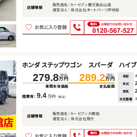
販売店名：カーセブン鹿児島谷山店
店舗情報
運営法人： 株式会社オートパーツ伊地知
お気に入り登録
ホンダ ステップワゴン スパーダ ハイブ
279.8
289.2
（税込）
（税込）
保証
万円
万円
年式
車両本体価格
支払総額
排気
9.4
万円
諸費用：
（税込）
法定整備
販売店名：カーセブン大館店
店舗情報
運営法人： 株式会社現代
お気に入り登録