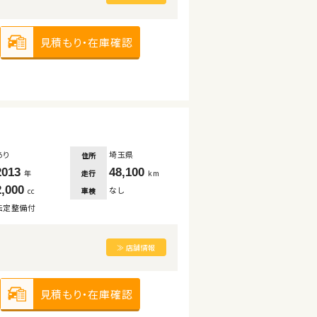
見積もり・在庫確認
あり
埼玉県
住所
2013
48,100
走行
年
km
2,000
なし
車検
cc
法定整備付
≫ 店舗情報
見積もり・在庫確認