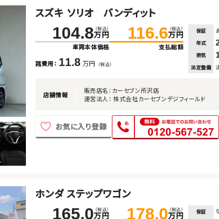
スズキ ソリオ バンディット
104.8
116.6
（税込）
（税込）
保証
万円
万円
年式
車両本体価格
支払総額
排気
11.8
万円
諸費用：
（税込）
法定整備
販売店名：カーセブン所沢店
店舗情報
運営法人： 株式会社カーセブンデジフィールド
お気に入り登録
ホンダ ステップワゴン
165.0
178.0
（税込）
（税込）
保証
万円
万円