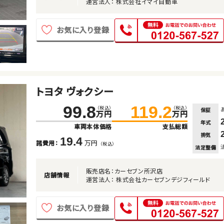
運営法人： 株式会社イマイ自動車
お気に入り登録
トヨタ ヴォクシー
99.8
119.2
（税込）
（税込）
保証
万円
万円
年式
車両本体価格
支払総額
排気
19.4
万円
諸費用：
（税込）
法定整備
販売店名：カーセブン所沢店
店舗情報
運営法人： 株式会社カーセブンデジフィールド
お気に入り登録