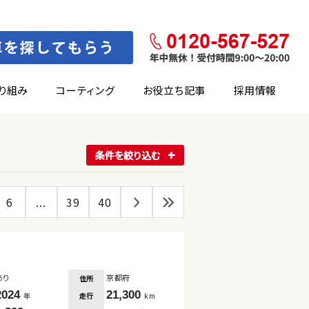
り組み
コーティング
お役立ち記事
採用情報
条件を絞り込む
6
...
39
40
あり
京都府
住所
2024
21,300
走行
年
km