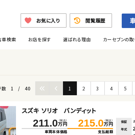
お気に入り
閲覧履歴
古車検索
お店を探す
選ばれる理由
カーセブンの取
1
2
3
4
5
ジ数
1
/
40
スズキ ソリオ バンディット
211.0
215.0
（税込）
（税込）
保証
万円
万円
年式
車両本体価格
支払総額