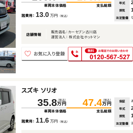
年式
車両本体価格
支払総額
排気
13.0
万円
諸費用：
（税込）
法定整備
販売店名：カーセブン古川店
店舗情報
運営法人： 株式会社ホットマン
お気に入り登録
スズキ ソリオ
35.8
47.4
（税込）
（税込）
保証
万円
万円
年式
車両本体価格
支払総額
排気
11.6
万円
諸費用：
（税込）
法定整備