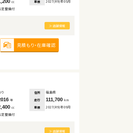
1,200
2027(R9)年05月
車検
cc
法定整備付
≫ 店舗情報
見積もり・在庫確認
あり
福島県
住所
2016
111,700
走行
年
km
2,400
2027(R9)年09月
車検
cc
法定整備付
≫ 店舗情報