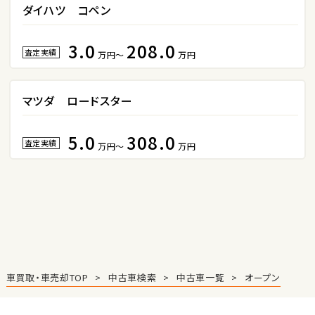
S660
ダイハツ コペン
3.0
208.0
ステーションワゴン
査定実績
万円～
万円
1
位
マツダ ロードスター
スバル
レヴォーグ
5.0
308.0
査定実績
万円～
万円
2
位
スバル
レガシィツーリングワゴン
車買取・車売却TOP
中古車検索
中古車一覧
オープン
3
位
トヨタ