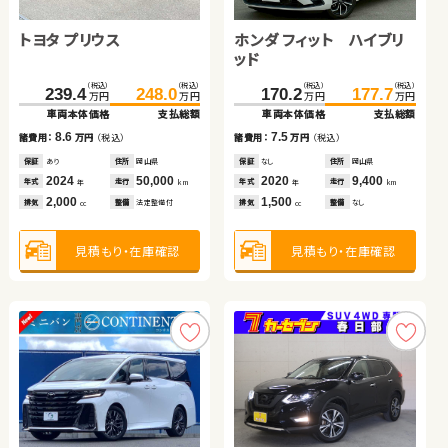
トヨタ アクア
日産 セレナ
ホンダ Ｎ ＢＯＸ
トヨタ プリウス
ホンダ フィット ハイブリ
ッド
ダイハツ タント
（税込）
（税込）
（税込）
（税込）
（税込）
（税込）
（税込）
（税込）
（税込）
（税込）
58.7
69.7
92.1
105.9
140.5
148.6
239.4
248.0
170.2
177.7
万円
万円
万円
万円
万円
万円
万円
万円
万円
万円
車両本体価格
支払総額
車両本体価格
支払総額
車両本体価格
支払総額
車両本体価格
支払総額
車両本体価格
支払総額
（税込）
（税込）
11.0
13.8
8.1
8.6
89.6
7.5
99.9
諸費用：
万円
（税込）
諸費用：
万円
（税込）
諸費用：
万円
（税込）
諸費用：
万円
（税込）
諸費用：
万円
（税込）
万円
万円
車両本体価格
支払総額
保証
なし
住所
大分県
保証
あり
住所
岩手県
保証
なし
住所
福島県
保証
あり
住所
岡山県
保証
なし
住所
岡山県
2012
74,000
2012
57,200
2023
8,500
2024
50,000
2020
9,400
10.3
年式
走行
諸費用：
万円
（税込）
年式
走行
年式
走行
年式
走行
年式
走行
年
km
年
km
年
km
年
km
年
km
1,500
2,000
660
2,000
1,500
排気
整備
法定整備付
排気
整備
法定整備付
排気
整備
なし
排気
整備
法定整備付
排気
整備
なし
cc
cc
cc
cc
cc
保証
あり
住所
岩手県
2015
89,800
年式
走行
年
km
660
見積もり・在庫確認
見積もり・在庫確認
見積もり・在庫確認
排気
整備
法定整備付
見積もり・在庫確認
見積もり・在庫確認
cc
見積もり・在庫確認