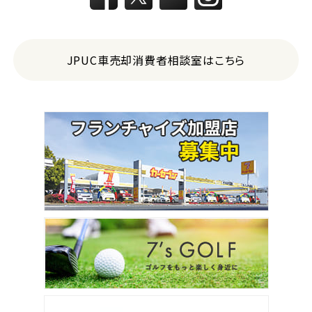
トヨタ
ヴォクシー
JPUC車売却消費者相談室はこちら
ＳＵＶ・クロカン
1
位
トヨタ
ヤリスクロス
2
位
トヨタ
ハリアー
3
位