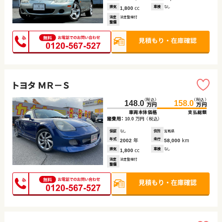
排気
cc
車検
なし
1,800
法定
法定整備付
整備
トヨタ ＭＲ－Ｓ
（税込）
（税込）
148.0
158.0
万円
万円
車両本体価格
支払総額
諸費用：
万円
（税込）
10.0
保証
なし
住所
宮城県
年式
年
走行
km
2002
58,000
排気
cc
車検
なし
1,800
法定
法定整備付
整備