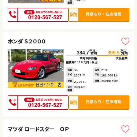
整備
ホンダ Ｓ２０００
（税込）
（税込）
384.7
399.5
万円
万円
車両本体価格
支払総額
諸費用：
万円
（税込）
14.8
保証
なし
住所
大分県
年式
年
走行
km
2007
162,500
排気
cc
車検
2028(R10)年05月
2,200
法定
法定整備付
整備
マツダ ロードスター ＯＰ