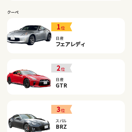
クーペ
1
位
日産
フェアレディ
2
位
日産
GTR
3
位
スバル
BRZ