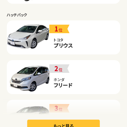
ハッチバック
1
位
トヨタ
プリウス
2
位
ホンダ
フリード
3
位
日産
リーフ
もっと見る