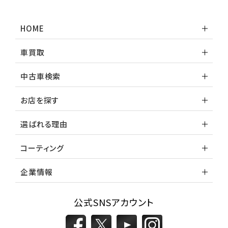
カローラフィールダー
HOME
ミニバン・1ＢＯＸ
車買取
1
位
中古車検索
ホンダ
ステップワゴン
お店を探す
選ばれる理由
2
位
コーティング
トヨタ
アルファード
企業情報
公式SNSアカウント
3
位