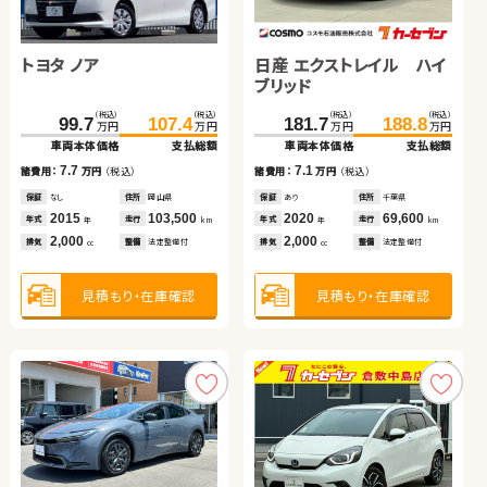
スバル フォレスター
スズキ ジムニー
トヨタ ヴォクシー
ダイハツ ムーヴ
トヨタ ノア
日産 エクストレイル ハイ
ブリッド
（税込）
（税込）
（税込）
（税込）
（税込）
（税込）
（税込）
（税込）
（税込）
（税込）
（税込）
（税込）
72.0
85.9
110.1
79.1
116.9
87.7
90.0
95.0
99.7
107.4
181.7
188.8
万円
万円
万円
万円
万円
万円
万円
万円
万円
万円
万円
万円
車両本体価格
支払総額
車両本体価格
車両本体価格
支払総額
支払総額
車両本体価格
支払総額
車両本体価格
支払総額
車両本体価格
支払総額
13.9
6.8
8.6
5.0
7.7
7.1
諸費用：
万円
（税込）
諸費用：
諸費用：
万円
万円
（税込）
（税込）
諸費用：
万円
（税込）
諸費用：
万円
（税込）
諸費用：
万円
（税込）
保証
あり
住所
岩手県
保証
保証
あり
なし
住所
住所
神奈川県
岡山県
保証
なし
住所
宮城県
保証
なし
住所
岡山県
保証
あり
住所
千葉県
2012
79,700
2010
2015
42,800
128,400
2018
96,800
2015
103,500
2020
69,600
年式
走行
年式
年式
走行
走行
年式
走行
年式
走行
年式
走行
年
km
年
年
km
km
年
km
年
km
年
km
2,000
660
2,000
660
2,000
2,000
排気
整備
法定整備付
排気
排気
整備
整備
なし
なし
排気
整備
法定整備付
排気
整備
法定整備付
排気
整備
法定整備付
cc
cc
cc
cc
cc
cc
見積もり・在庫確認
見積もり・在庫確認
見積もり・在庫確認
見積もり・在庫確認
見積もり・在庫確認
見積もり・在庫確認