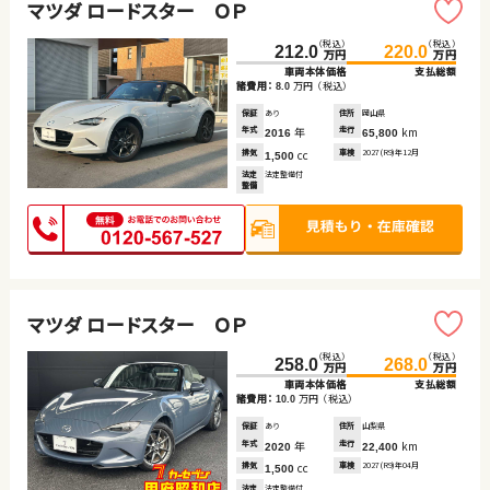
マツダ ロードスター ＯＰ
（税込）
（税込）
212.0
220.0
万円
万円
車両本体価格
支払総額
諸費用：
万円
（税込）
8.0
保証
あり
住所
岡山県
年式
年
走行
km
2016
65,800
排気
cc
車検
2027(R9)年12月
1,500
法定
法定整備付
整備
マツダ ロードスター ＯＰ
（税込）
（税込）
258.0
268.0
万円
万円
車両本体価格
支払総額
諸費用：
万円
（税込）
10.0
保証
あり
住所
山梨県
年式
年
走行
km
2020
22,400
排気
cc
車検
2027(R9)年04月
1,500
法定
法定整備付