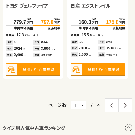
日産 エクストレイル
スズキ ワゴンＲ スマイル
トヨタ ノア
トヨタ ヴェルファイア
スズキ スイフト
トヨタ アルファード ハイ
（税込）
（税込）
（税込）
（税込）
（税込）
（税込）
（税込）
（税込）
160.3
175.8
140.5
148.4
157.3
166.0
779.7
797.0
万円
万円
万円
万円
万円
万円
万円
万円
ブリッド
車両本体価格
支払総額
車両本体価格
支払総額
車両本体価格
支払総額
車両本体価格
支払総額
（税込）
（税込）
（税込）
（税込）
108.2
15.5
119.8
7.9
8.7
733.7
17.3
749.7
諸費用：
万円
（税込）
諸費用：
万円
（税込）
諸費用：
万円
（税込）
諸費用：
万円
（税込）
万円
万円
万円
万円
車両本体価格
支払総額
車両本体価格
支払総額
保証
あり
住所
埼玉県
保証
なし
住所
埼玉県
保証
なし
住所
長野県
保証
なし
住所
岡山県
2018
35,800
2021
27,000
2015
79,100
2024
3,900
11.6
16.0
諸費用：
万円
（税込）
年式
走行
諸費用：
万円
（税込）
年式
走行
年式
走行
年式
走行
年
km
年
km
年
km
年
km
2,000
660
2,000
2,400
排気
整備
法定整備付
排気
整備
なし
排気
整備
法定整備付
排気
整備
法定整備付
cc
cc
cc
cc
保証
あり
住所
埼玉県
保証
あり
住所
北海道
2016
71,100
2024
36,000
年式
走行
年式
走行
年
km
年
km
1,600
2,500
排気
整備
法定整備付
見積もり・在庫確認
見積もり・在庫確認
見積もり・在庫確認
排気
整備
法定整備付
見積もり・在庫確認
cc
cc
見積もり・在庫確認
見積もり・在庫確認
ページ数
/
4
タイプ別人気中古車ランキング