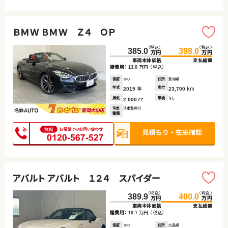
ＢＭＷ ＢＭＷ Ｚ４ ＯＰ
（税込）
（税込）
385.0
398.0
万円
万円
車両本体価格
支払総額
諸費用：
万円
（税込）
13.0
保証
あり
住所
愛知県
年式
年
走行
km
2019
23,700
排気
cc
車検
なし
2,000
法定
法定整備付
整備
アバルト アバルト １２４ スパイダー
（税込）
（税込）
389.9
400.0
万円
万円
車両本体価格
支払総額
諸費用：
万円
（税込）
10.1
保証
あり
住所
広島県