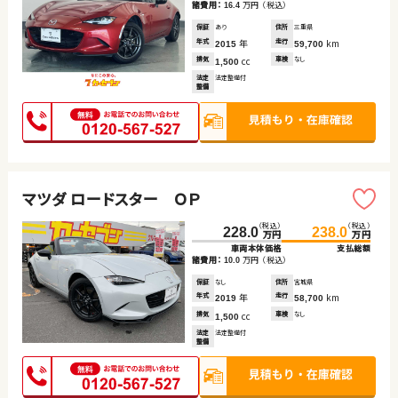
諸費用：
万円
（税込）
16.4
保証
あり
住所
三重県
年式
年
走行
km
2015
59,700
排気
cc
車検
なし
1,500
法定
法定整備付
整備
マツダ ロードスター ＯＰ
（税込）
（税込）
228.0
238.0
万円
万円
車両本体価格
支払総額
諸費用：
万円
（税込）
10.0
保証
なし
住所
宮城県
年式
年
走行
km
2019
58,700
排気
cc
車検
なし
1,500
法定
法定整備付
整備