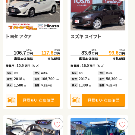
トヨタ ヴォクシー
トヨタ アルファード
スズキ アルト ＨＢ
スズキ スイフト
日産 セレナ
スズキ ジムニー
スズキ アルト ＨＢ
トヨタ アクア
（税込）
（税込）
（税込）
（税込）
（税込）
（税込）
（税込）
（税込）
（税込）
（税込）
（税込）
（税込）
（税込）
（税込）
（税込）
（税込）
107.6
359.7
29.7
123.3
367.3
34.0
229.1
83.6
73.5
28.9
259.7
99.6
82.2
39.9
106.7
117.6
万円
万円
万円
万円
万円
万円
万円
万円
万円
万円
万円
万円
万円
万円
万円
万円
車両本体価格
車両本体価格
車両本体価格
支払総額
支払総額
支払総額
車両本体価格
車両本体価格
車両本体価格
車両本体価格
支払総額
支払総額
支払総額
支払総額
車両本体価格
支払総額
15.7
7.6
4.3
16.0
30.6
8.7
11.0
10.9
諸費用：
諸費用：
諸費用：
万円
万円
万円
（税込）
（税込）
（税込）
諸費用：
諸費用：
諸費用：
諸費用：
万円
万円
万円
万円
（税込）
（税込）
（税込）
（税込）
諸費用：
万円
（税込）
保証
保証
保証
なし
なし
なし
住所
住所
住所
東京都
岡山県
岡山県
保証
保証
保証
保証
あり
あり
あり
あり
住所
住所
住所
住所
岩手県
茨城県
北海道
岩手県
保証
あり
住所
青森県
2011
2021
2015
29,200
17,500
71,800
2017
2020
2008
2011
58,300
46,300
88,400
66,600
2018
106,700
年式
年式
年式
走行
走行
走行
年式
年式
年式
年式
走行
走行
走行
走行
年式
走行
年
年
年
km
km
km
年
年
年
年
km
km
km
km
年
km
2,000
2,500
660
1,300
2,000
660
660
1,500
排気
排気
排気
整備
整備
整備
なし
法定整備付
法定整備付
排気
排気
排気
排気
整備
整備
整備
整備
法定整備付
法定整備付
法定整備付
法定整備付
排気
整備
法定整備付
cc
cc
cc
cc
cc
cc
cc
cc
見積もり・在庫確認
見積もり・在庫確認
見積もり・在庫確認
見積もり・在庫確認
見積もり・在庫確認
見積もり・在庫確認
見積もり・在庫確認
見積もり・在庫確認