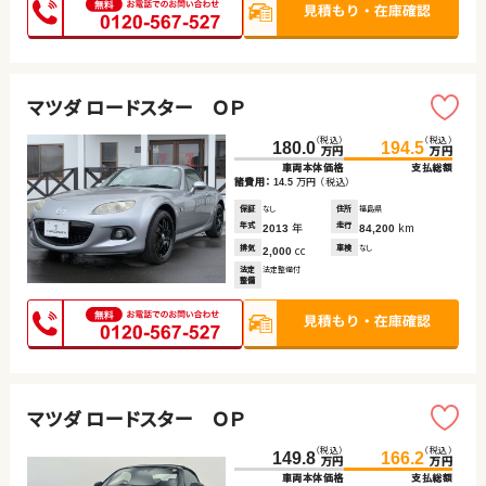
マツダ ロードスター ＯＰ
（税込）
（税込）
180.0
194.5
万円
万円
車両本体価格
支払総額
諸費用：
万円
（税込）
14.5
保証
なし
住所
福島県
年式
年
走行
km
2013
84,200
排気
cc
車検
なし
2,000
法定
法定整備付
整備
マツダ ロードスター ＯＰ
（税込）
（税込）
149.8
166.2
万円
万円
車両本体価格
支払総額