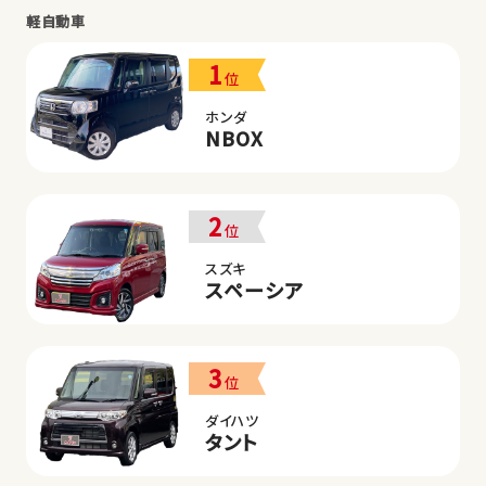
軽自動車
1
位
ホンダ
NBOX
2
位
スズキ
スペーシア
3
位
ダイハツ
タント