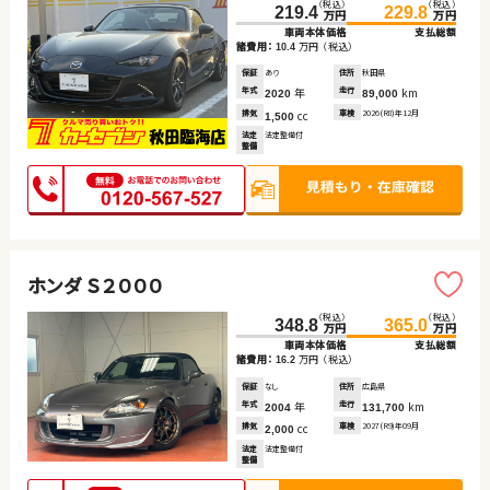
（税込）
（税込）
219.4
229.8
万円
万円
車両本体価格
支払総額
諸費用：
万円
（税込）
10.4
保証
あり
住所
秋田県
年式
年
走行
km
2020
89,000
排気
cc
車検
2026(R8)年12月
1,500
法定
法定整備付
整備
ホンダ Ｓ２０００
（税込）
（税込）
348.8
365.0
万円
万円
車両本体価格
支払総額
諸費用：
万円
（税込）
16.2
保証
なし
住所
広島県
年式
年
走行
km
2004
131,700
排気
cc
車検
2027(R9)年09月
2,000
法定
法定整備付
整備