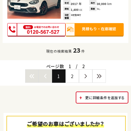
年式
年
走行
km
2017
30,000
排気
cc
車検
なし
1,400
法定
法定整備付
整備
23
現在の検索結果
件
ページ数
1
/
2
1
2
更に詳細条件を追加する
ご希望のお車はございましたか？