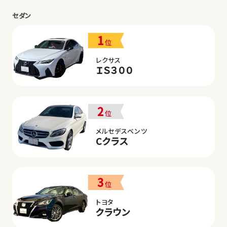
セダン
1
位
レクサス
ＩＳ３００
2
位
メルセデスベンツ
Cクラス
3
位
トヨタ
クラウン