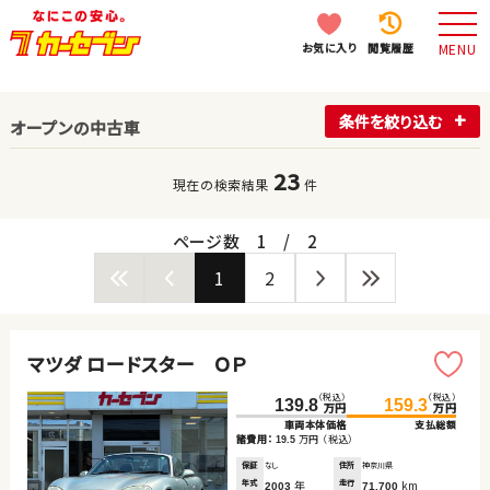
お気に入り
閲覧履歴
MENU
条件を絞り込む
オープンの中古車
23
現在の検索結果
件
ページ数
1
/
2
1
2
マツダ ロードスター ＯＰ
（税込）
（税込）
139.8
159.3
万円
万円
車両本体価格
支払総額
諸費用：
万円
（税込）
19.5
保証
なし
住所
神奈川県
年式
年
走行
km
2003
71,700