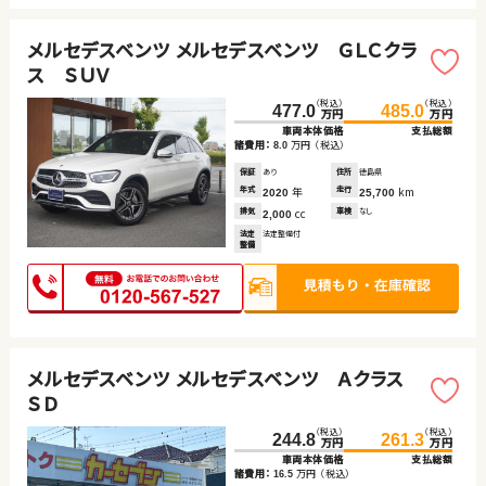
メルセデスベンツ メルセデスベンツ ＧＬＣクラ
ス ＳＵＶ
（税込）
（税込）
477.0
485.0
万円
万円
車両本体価格
支払総額
諸費用：
万円
（税込）
8.0
保証
あり
住所
徳島県
年式
年
走行
km
2020
25,700
排気
cc
車検
なし
2,000
法定
法定整備付
整備
メルセデスベンツ メルセデスベンツ Ａクラス
ＳＤ
（税込）
（税込）
244.8
261.3
万円
万円
車両本体価格
支払総額
諸費用：
万円
（税込）
16.5