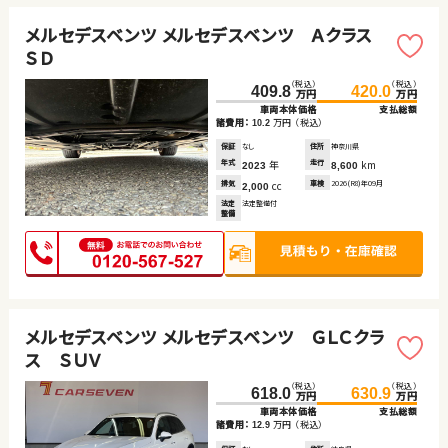
メルセデスベンツ メルセデスベンツ Ａクラス
ＳＤ
（税込）
（税込）
409.8
420.0
万円
万円
車両本体価格
支払総額
諸費用：
万円
（税込）
10.2
保証
なし
住所
神奈川県
年式
年
走行
km
2023
8,600
排気
cc
車検
2026(R8)年09月
2,000
法定
法定整備付
整備
メルセデスベンツ メルセデスベンツ ＧＬＣクラ
ス ＳＵＶ
（税込）
（税込）
618.0
630.9
万円
万円
車両本体価格
支払総額
諸費用：
万円
（税込）
12.9