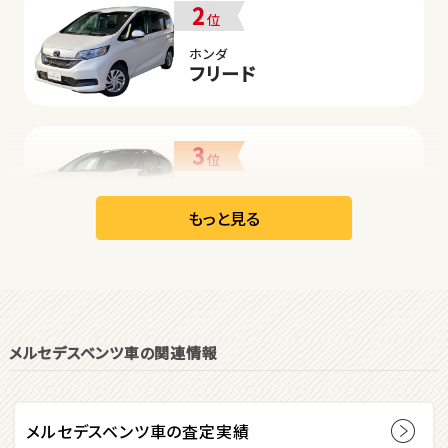
2
位
ホンダ
フリード
3
位
日産
リーフ
もっと見る
オープン
1
位
メルセデスベンツ車の関連情報
ダイハツ
コペン
メルセデスベンツ車の査定実績