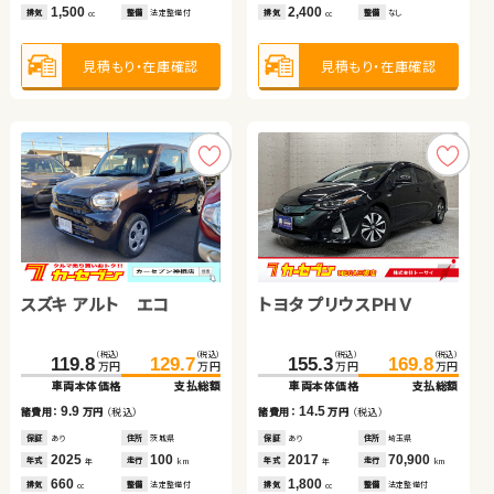
2,000
1,500
2,000
2,400
1,200
660
1,500
排気
整備
法定整備付
排気
排気
整備
整備
法定整備付
法定整備付
排気
排気
排気
排気
整備
整備
整備
整備
なし
法定整備付
なし
法定整備付
cc
cc
cc
cc
cc
cc
cc
保証
あり
住所
青森県
2015
114,000
年式
走行
年
km
2,000
見積もり・在庫確認
見積もり・在庫確認
見積もり・在庫確認
見積もり・在庫確認
見積もり・在庫確認
見積もり・在庫確認
見積もり・在庫確認
排気
整備
法定整備付
cc
見積もり・在庫確認
スズキ アルト エコ
スズキ アルト ＨＢ
トヨタ プリウスＰＨＶ
ダイハツ タント
トヨタ アクア
トヨタ ルーミー
（税込）
（税込）
（税込）
（税込）
（税込）
（税込）
（税込）
（税込）
119.8
26.5
129.7
35.7
155.3
101.6
169.8
109.8
万円
万円
万円
万円
万円
万円
万円
万円
車両本体価格
車両本体価格
支払総額
支払総額
車両本体価格
車両本体価格
支払総額
支払総額
（税込）
（税込）
（税込）
（税込）
9.9
9.2
14.5
8.2
177.7
183.4
131.2
138.0
諸費用：
諸費用：
万円
万円
（税込）
（税込）
諸費用：
諸費用：
万円
万円
（税込）
（税込）
万円
万円
万円
万円
車両本体価格
支払総額
車両本体価格
支払総額
保証
保証
あり
あり
住所
住所
茨城県
埼玉県
保証
保証
あり
あり
住所
住所
埼玉県
埼玉県
2025
2013
100
64,400
2017
2017
70,900
44,400
5.7
6.8
年式
年式
走行
走行
年式
年式
走行
走行
諸費用：
万円
（税込）
諸費用：
万円
（税込）
年
年
km
km
年
年
km
km
660
660
1,800
660
排気
排気
整備
整備
法定整備付
法定整備付
排気
排気
整備
整備
法定整備付
なし
cc
cc
cc
cc
保証
なし
住所
岡山県
保証
あり
住所
青森県