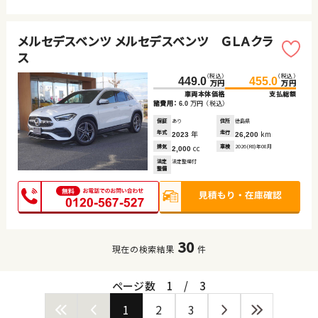
メルセデスベンツ メルセデスベンツ ＧＬＡクラ
ス
（税込）
（税込）
449.0
455.0
万円
万円
車両本体価格
支払総額
諸費用：
万円
（税込）
6.0
保証
あり
住所
徳島県
年式
年
走行
km
2023
26,200
排気
cc
車検
2026(R8)年08月
2,000
法定
法定整備付
整備
30
現在の検索結果
件
ページ数
1
/
3
1
2
3