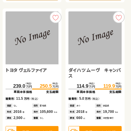
見積もり・在庫確認
見積もり・在庫確認
日産 エクストレイル ハイ
ブリッド
スバル フォレスター
ホンダ Ｎ ＢＯＸ
トヨタ ヴェルファイア
ダイハツ ムーヴ キャンバ
（税込）
（税込）
181.7
188.8
万円
万円
ス
車両本体価格
支払総額
スズキ ワゴンＲ スティン
（税込）
（税込）
（税込）
（税込）
（税込）
（税込）
（税込）
（税込）
7.1
152.7
164.8
116.9
125.8
239.0
250.5
114.9
119.9
諸費用：
万円
（税込）
万円
万円
万円
万円
万円
万円
万円
万円
グレー
車両本体価格
支払総額
車両本体価格
支払総額
車両本体価格
支払総額
車両本体価格
支払総額
保証
あり
住所
千葉県
（税込）
（税込）
2020
69,600
12.1
8.9
11.5
5.0
41.3
48.0
諸費用：
万円
（税込）
年式
走行
諸費用：
万円
（税込）
諸費用：
万円
（税込）
諸費用：
万円
（税込）
年
km
万円
万円
2,000
車両本体価格
支払総額
排気
整備
法定整備付
cc
保証
あり
住所
埼玉県
保証
あり
住所
宮城県
保証
なし
住所
愛知県
保証
あり
住所
徳島県
2018
84,500
2020
64,700
2016
105,600
2018
19,700
6.7
年式
走行
年式
走行
年式
走行
年式
走行
諸費用：
万円
（税込）
年
km
年
km
年
km
年
km
2,500
660
2,500
660
見積もり・在庫確認
排気
整備
法定整備付
排気
整備
法定整備付
排気
整備
なし
排気
整備
法定整備付
cc
cc
cc
cc
保証
なし
住所
長野県
2013
79,300
年式
走行
年
km