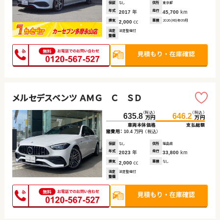
保証
なし
住所
東京都
年式
年
走行
km
2017
45,700
排気
cc
車検
2026(R8)年09月
2,000
法定
法定整備付
整備
メルセデスベンツ ＡＭＧ Ｃ ＳＤ
（税込）
（税込）
635.8
646.2
万円
万円
車両本体価格
支払総額
諸費用：
万円
（税込）
10.4
保証
なし
住所
福島県
年式
年
走行
km
2023
33,800
排気
cc
車検
なし
2,000
法定
法定整備付
整備