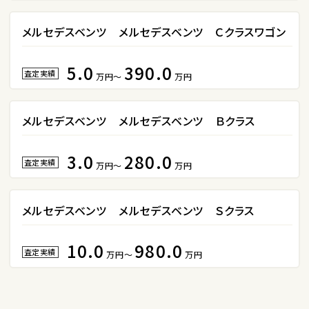
2
位
メルセデスベンツ メルセデスベンツ Ｃクラスワゴン
スバル
レガシィツーリングワゴン
5.0
390.0
査定実績
万円～
万円
3
メルセデスベンツ メルセデスベンツ Ｂクラス
位
トヨタ
3.0
280.0
カローラフィールダー
査定実績
万円～
万円
メルセデスベンツ メルセデスベンツ Ｓクラス
ミニバン・1ＢＯＸ
1
10.0
980.0
位
査定実績
万円～
万円
ホンダ
ステップワゴン