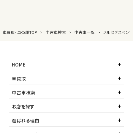
2
位
トヨタ
アルファード
車買取・車売却TOP
中古車検索
中古車一覧
メルセデスベン
3
位
HOME
トヨタ
ヴォクシー
車買取
中古車検索
ＳＵＶ・クロカン
お店を探す
1
位
選ばれる理由
トヨタ
ヤリスクロス