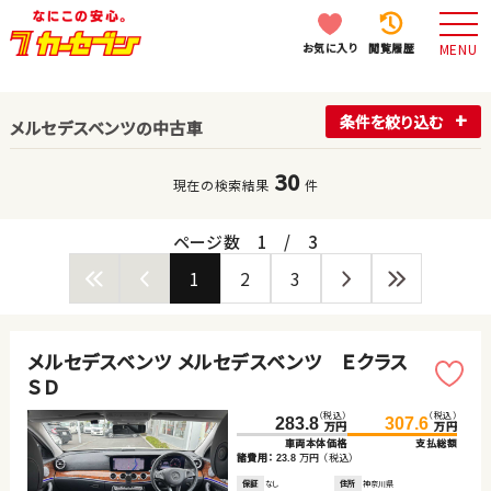
お気に入り
閲覧履歴
MENU
条件を絞り込む
メルセデスベンツの中古車
30
現在の検索結果
件
ページ数
1
/
3
1
2
3
メルセデスベンツ メルセデスベンツ Ｅクラス
ＳＤ
（税込）
（税込）
283.8
307.6
万円
万円
車両本体価格
支払総額
諸費用：
万円
（税込）
23.8
保証
なし
住所
神奈川県