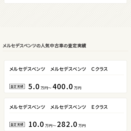
2
位
マツダ
ロードスター
メルセデスベンツの人気中古車の査定実績
3
位
ホンダ
S660
メルセデスベンツ メルセデスベンツ Ｃクラス
5.0
400.0
ステーションワゴン
査定実績
万円～
万円
1
位
メルセデスベンツ メルセデスベンツ Ｅクラス
スバル
レヴォーグ
10.0
282.0
査定実績
万円～
万円