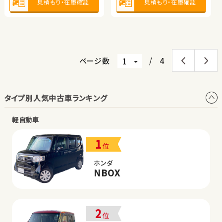
660
見積もり・在庫確認
見積もり・在庫確認
見積もり・在庫確認
見積もり・在庫確認
排気
整備
なし
cc
見積もり・在庫確認
ページ数
/
4
タイプ別人気中古車ランキング
軽自動車
1
位
ホンダ
NBOX
2
位