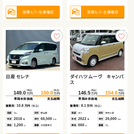
2023
40,200
2019
43,000
年式
走行
年式
走行
年
km
年
km
1,500
1,000
見積もり・在庫確認
見積もり・在庫確認
見積もり・在庫確認
見積もり・在庫確認
排気
整備
法定整備付
排気
整備
法定整備付
cc
cc
見積もり・在庫確認
見積もり・在庫確認
日産 セレナ
トヨタ アルファード ハイ
ダイハツ ムーヴ キャンバ
スズキ ワゴンＲ スティン
ブリッド
ス
グレー
トヨタ ヴォクシー ハイブ
トヨタ アルファード ハイ
（税込）
（税込）
（税込）
（税込）
（税込）
（税込）
（税込）
（税込）
149.0
598.3
159.8
609.1
146.5
45.0
154.6
53.4
万円
万円
万円
万円
万円
万円
万円
万円
リッド
ブリッド
車両本体価格
車両本体価格
支払総額
支払総額
車両本体価格
車両本体価格
支払総額
支払総額
（税込）
（税込）
（税込）
（税込）
10.8
10.8
8.1
8.4
425.0
434.5
733.7
749.7
諸費用：
諸費用：
万円
万円
（税込）
（税込）
諸費用：
諸費用：
万円
万円
（税込）
（税込）
万円
万円
万円
万円
車両本体価格
支払総額
車両本体価格
支払総額
保証
保証
なし
あり
住所
住所
岡山県
群馬県
保証
保証
あり
なし
住所
住所
神奈川県
埼玉県
2018
2022
66,500
7,200
2022
2011
20,000
60,800
9.5
16.0
年式
年式
走行
走行
年式
年式
走行
走行
諸費用：
万円
（税込）
諸費用：
万円
（税込）
年
年
km
km
年
年
km
km
1,200
2,500
660
660
排気
排気
整備
整備
法定整備付
なし
排気
排気
整備
整備
なし
なし
cc
cc
cc
cc
保証
あり
住所
長野県
保証
あり
住所
北海道
2022
32,300
2024
36,000
年式
走行
年式
走行
年
km
年
km