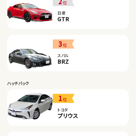
2
位
日産
GTR
3
位
スバル
BRZ
ハッチバック
1
位
トヨタ
プリウス