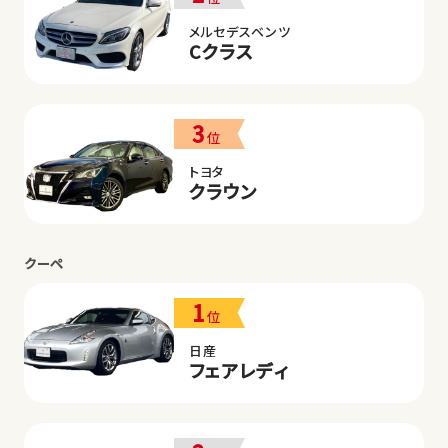
メルセデスベンツ
Cクラス
3
位
トヨタ
クラウン
クーペ
1
位
日産
フェアレディ