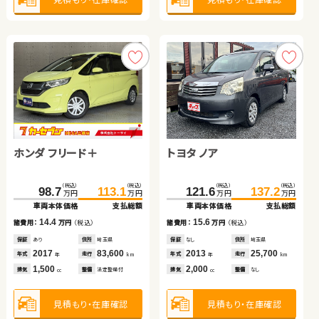
見積もり・在庫確認
見積もり・在庫確認
スズキ スイフト
ホンダ フリード＋
トヨタ アクア
トヨタ ノア
スバル フォレスター ハイ
ホンダ Ｎ ＢＯＸ
（税込）
（税込）
（税込）
（税込）
（税込）
（税込）
（税込）
（税込）
108.2
119.8
128.5
98.7
139.8
113.1
121.6
137.2
万円
万円
万円
万円
万円
万円
万円
万円
ブリッド
車両本体価格
支払総額
車両本体価格
車両本体価格
支払総額
支払総額
車両本体価格
支払総額
（税込）
（税込）
（税込）
（税込）
11.6
14.4
11.3
15.6
261.6
275.1
215.0
219.3
諸費用：
万円
（税込）
諸費用：
諸費用：
万円
万円
（税込）
（税込）
諸費用：
万円
（税込）
万円
万円
万円
万円
車両本体価格
支払総額
車両本体価格
支払総額
保証
あり
住所
埼玉県
保証
保証
あり
あり
住所
住所
埼玉県
埼玉県
保証
なし
住所
埼玉県
2016
71,100
2017
2018
83,600
26,000
2013
25,700
13.5
4.3
年式
走行
年式
年式
走行
走行
年式
走行
諸費用：
万円
（税込）
諸費用：
万円
（税込）
年
km
年
年
km
km
年
km
1,600
1,500
1,500
2,000
排気
整備
法定整備付
排気
排気
整備
整備
法定整備付
法定整備付
排気
整備
なし
cc
cc
cc
cc
保証
あり
住所
埼玉県
保証
あり
住所
福岡県
2019
30,900
2026
1,100
年式
走行
年式
走行
年
km
年
km
2,000
660
見積もり・在庫確認
見積もり・在庫確認
見積もり・在庫確認
見積もり・在庫確認
排気
整備
なし
排気
整備
法定整備付
cc
cc