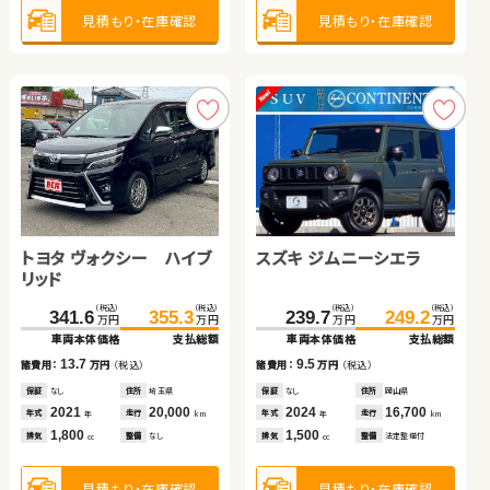
1,800
2,500
見積もり・在庫確認
見積もり・在庫確認
見積もり・在庫確認
見積もり・在庫確認
排気
整備
法定整備付
排気
整備
法定整備付
cc
cc
見積もり・在庫確認
見積もり・在庫確認
トヨタ ヴォクシー ハイブ
トヨタ プリウス
スズキ ジムニーシエラ
トヨタ ルーミー
リッド
ホンダ フィット
スズキ ジムニー
（税込）
（税込）
（税込）
（税込）
（税込）
（税込）
（税込）
（税込）
341.6
164.7
355.3
174.8
239.7
149.0
249.2
160.8
万円
万円
万円
万円
万円
万円
万円
万円
車両本体価格
車両本体価格
支払総額
支払総額
車両本体価格
車両本体価格
支払総額
支払総額
（税込）
（税込）
（税込）
（税込）
13.7
10.1
9.5
11.8
156.0
164.6
224.9
229.9
諸費用：
諸費用：
万円
万円
（税込）
（税込）
諸費用：
諸費用：
万円
万円
（税込）
（税込）
万円
万円
万円
万円
車両本体価格
支払総額
車両本体価格
支払総額
保証
保証
なし
なし
住所
住所
埼玉県
岡山県
保証
保証
なし
あり
住所
住所
岡山県
岡山県
2021
2016
20,000
98,700
2024
2021
16,700
49,100
8.6
5.0
年式
年式
走行
走行
年式
年式
走行
走行
諸費用：
万円
（税込）
諸費用：
万円
（税込）
年
年
km
km
年
年
km
km
1,800
1,800
1,500
1,000
排気
排気
整備
整備
なし
法定整備付
排気
排気
整備
整備
法定整備付
法定整備付
cc
cc
cc
cc
保証
あり
住所
長野県
保証
あり
住所
徳島県
2024
22,600
2024
8,800
年式
走行
年式
走行
年
km
年
km
1,500
660
見積もり・在庫確認
見積もり・在庫確認
見積もり・在庫確認
見積もり・在庫確認
排気
整備
法定整備付
排気
整備
法定整備付
cc
cc