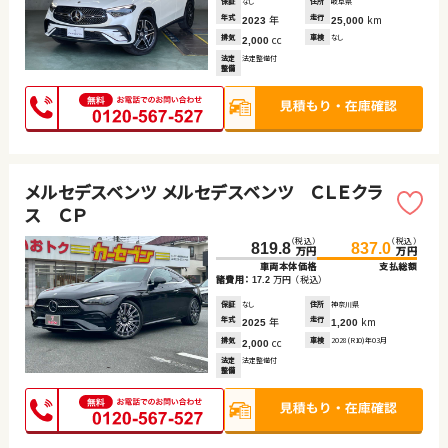
保証
なし
住所
岐阜県
年式
年
走行
km
2023
25,000
排気
cc
車検
なし
2,000
法定
法定整備付
整備
メルセデスベンツ メルセデスベンツ ＣＬＥクラ
ス ＣＰ
（税込）
（税込）
819.8
837.0
万円
万円
車両本体価格
支払総額
諸費用：
万円
（税込）
17.2
保証
なし
住所
神奈川県
年式
年
走行
km
2025
1,200
排気
cc
車検
2028(R10)年03月
2,000
法定
法定整備付
整備