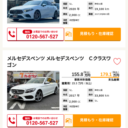
保証
なし
住所
神奈川県
年式
年
走行
km
2020
19,100
排気
cc
車検
2027(R9)年03月
2,000
法定
法定整備付
整備
メルセデスベンツ メルセデスベンツ Ｃクラスワ
ゴン
（税込）
（税込）
155.8
179.1
万円
万円
車両本体価格
支払総額
諸費用：
万円
（税込）
23.3
保証
なし
住所
神奈川県
年式
年
走行
km
2017
33,800
排気
cc
車検
なし
2,000
法定
法定整備付
整備