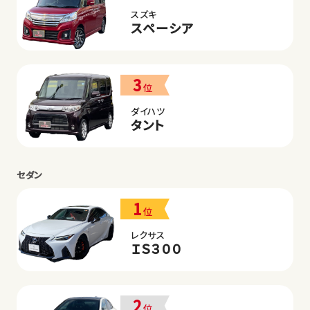
スズキ
スペーシア
3
位
ダイハツ
タント
セダン
1
位
レクサス
ＩＳ３００
2
位