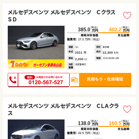
メルセデスベンツ メルセデスベンツ Ｃクラス
ＳＤ
（税込）
（税込）
385.0
402.2
万円
万円
車両本体価格
支払総額
諸費用：
万円
（税込）
17.2
保証
なし
住所
東京都
年式
年
走行
km
2021
22,400
排気
cc
車検
2026(R8)年12月
2,000
法定
法定整備付
整備
メルセデスベンツ メルセデスベンツ ＣＬＡクラ
ス
（税込）
（税込）
138.0
160.5
万円
万円
車両本体価格
支払総額
諸費用：
万円
（税込）
22.5