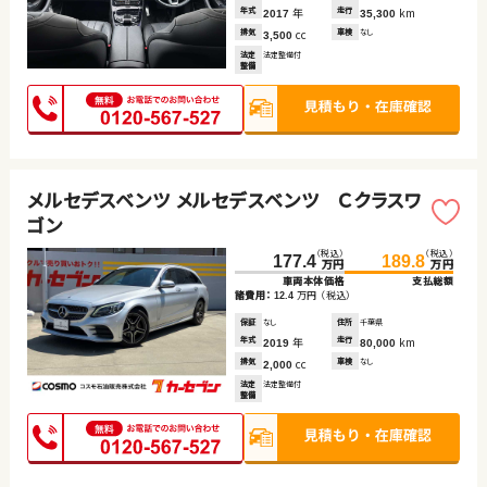
年式
年
走行
km
2017
35,300
排気
cc
車検
なし
3,500
法定
法定整備付
整備
メルセデスベンツ メルセデスベンツ Ｃクラスワ
ゴン
（税込）
（税込）
177.4
189.8
万円
万円
車両本体価格
支払総額
諸費用：
万円
（税込）
12.4
保証
なし
住所
千葉県
年式
年
走行
km
2019
80,000
排気
cc
車検
なし
2,000
法定
法定整備付
整備