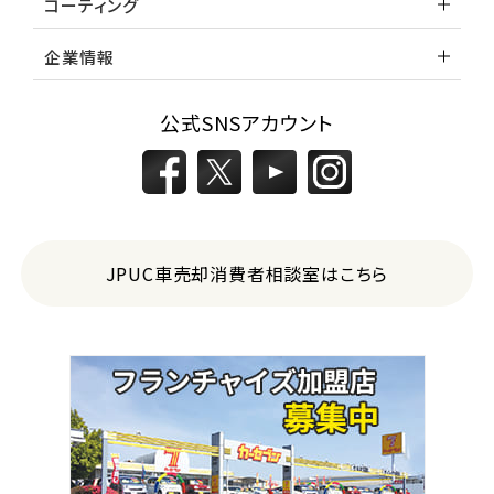
コーティング
企業情報
2
位
トヨタ
公式SNSアカウント
ハリアー
3
位
トヨタ
JPUC車売却消費者相談室はこちら
ランドクルーザー