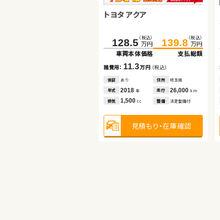
トヨタ アクア
トヨタ ノア
トヨタ ヴォクシー ハイブリッ
（税込）
（税込）
128.5
139.8
万円
万円
ド
車両本体価格
支払総額
（税込）
（税込）
（税込）
（税込）
423.8
96.0
437.4
113.0
11.3
諸費用：
万円
（税込）
万円
万円
万円
万円
車両本体価格
車両本体価格
支払総額
支払総額
保証
あり
住所
埼玉県
2018
26,000
17.0
13.6
年式
走行
年
km
諸費用：
諸費用：
万円
万円
（税込）
（税込）
1,500
排気
整備
法定整備付
cc
保証
保証
あり
あり
住所
住所
埼玉県
群馬県
2013
2023
69,000
31,400
年式
年式
走行
走行
年
年
km
km
見積もり・在庫確認
2,000
1,800
排気
排気
整備
整備
法定整備付
なし
cc
cc
見積もり・在庫確認
見積もり・在庫確認