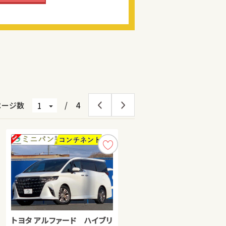
ページ数
/
4
トヨタ アルファード ハイブリ
トヨタ ノア
日産 セレナ