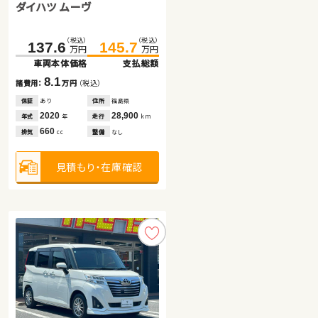
ダイハツ ムーヴ
ホンダ フィット ハイブリッド
ホンダ Ｎ ＢＯＸ
（税込）
（税込）
137.6
145.7
万円
万円
車両本体価格
支払総額
（税込）
（税込）
（税込）
（税込）
167.6
190.8
179.8
199.3
8.1
諸費用：
万円
（税込）
万円
万円
万円
万円
車両本体価格
車両本体価格
支払総額
支払総額
保証
あり
住所
福島県
2020
28,900
12.2
8.5
年式
走行
年
km
諸費用：
諸費用：
万円
万円
（税込）
（税込）
660
排気
整備
なし
cc
保証
保証
あり
あり
住所
住所
福島県
福島県
2023
2026
38,300
100
年式
年式
走行
走行
年
年
km
km
見積もり・在庫確認
1,500
660
排気
排気
整備
整備
なし
なし
cc
cc
見積もり・在庫確認
見積もり・在庫確認