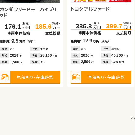
トヨタ アルファード
ホンダ フリード＋ ハイブリ
ッド
トヨタ ヴェルファイア
スズキ アルト ＨＢ
スズキ アルト ＨＢ
スズキ ワゴンＲ スマイル
（税込）
（税込）
（税込）
（税込）
386.8
399.7
176.1
185.6
万円
万円
万円
万円
車両本体価格
支払総額
車両本体価格
支払総額
（税込）
（税込）
（税込）
（税込）
（税込）
（税込）
（税込）
（税込）
256.9
269.3
80.8
89.9
79.0
83.7
170.1
176.3
12.9
9.5
諸費用：
万円
（税込）
諸費用：
万円
（税込）
万円
万円
万円
万円
万円
万円
万円
万円
車両本体価格
支払総額
車両本体価格
支払総額
車両本体価格
支払総額
車両本体価格
支払総額
保証
あり
住所
埼玉県
保証
あり
住所
東京都
2020
45,700
12.4
9.1
2018
28,100
4.7
6.2
年式
走行
年式
走行
年
km
年
km
諸費用：
万円
（税込）
諸費用：
万円
（税込）
諸費用：
万円
（税込）
諸費用：
万円
（税込）
2,500
1,500
排気
整備
法定整備付
排気
整備
なし
cc
cc
保証
あり
住所
埼玉県
保証
あり
住所
岩手県
保証
あり
住所
福岡県
保証
あり
住所
福島県
2015
47,000
2022
77,000
2024
15,800
2023
15,000
年式
走行
年式
走行
年式
走行
年式
走行
年
km
年
km
年
km
年
km
見積もり・在庫確認
見積もり・在庫確認
2,500
660
660
660
排気
整備
法定整備付
排気
整備
法定整備付
排気
整備
法定整備付
排気
整備
なし
cc
cc
cc
cc
見積もり・在庫確認
見積もり・在庫確認
見積もり・在庫確認
見積もり・在庫確認