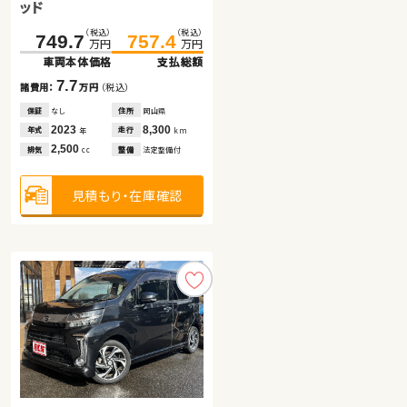
ッド
（税込）
（税込）
（税込）
（税込）
（税込）
（税込）
749.7
139.1
31.6
757.4
149.8
39.8
万円
万円
万円
万円
万円
万円
車両本体価格
車両本体価格
車両本体価格
支払総額
支払総額
支払総額
7.7
10.7
8.2
諸費用：
諸費用：
諸費用：
万円
万円
万円
（税込）
（税込）
（税込）
保証
保証
保証
なし
あり
なし
住所
住所
住所
岡山県
青森県
青森県
2023
2019
2012
8,300
125,500
177,500
年式
年式
年式
走行
走行
走行
年
年
年
km
km
km
2,500
2,000
2,000
排気
排気
排気
整備
整備
整備
法定整備付
法定整備付
法定整備付
cc
cc
cc
見積もり・在庫確認
見積もり・在庫確認
見積もり・在庫確認