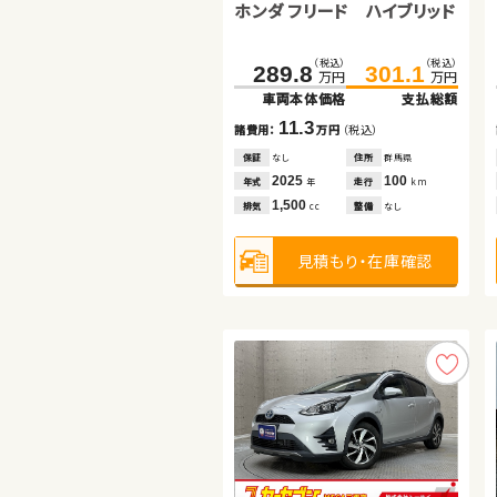
ホンダ フリード ハイブリッド
スズキ スイフト
スズキ ワゴンＲ スティングレ
（税込）
（税込）
289.8
301.1
万円
万円
ー
車両本体価格
支払総額
（税込）
（税込）
（税込）
（税込）
108.2
119.8
39.0
45.8
11.3
諸費用：
万円
（税込）
万円
万円
万円
万円
車両本体価格
支払総額
車両本体価格
支払総額
保証
なし
住所
群馬県
11.6
2025
100
6.8
年式
走行
年
km
諸費用：
万円
（税込）
諸費用：
万円
（税込）
1,500
排気
整備
なし
cc
保証
あり
住所
埼玉県
保証
なし
住所
岡山県
2016
71,100
2013
63,700
年式
走行
年式
走行
年
km
年
km
見積もり・在庫確認
1,600
660
排気
整備
法定整備付
排気
整備
法定整備付
cc
cc
見積もり・在庫確認
見積もり・在庫確認