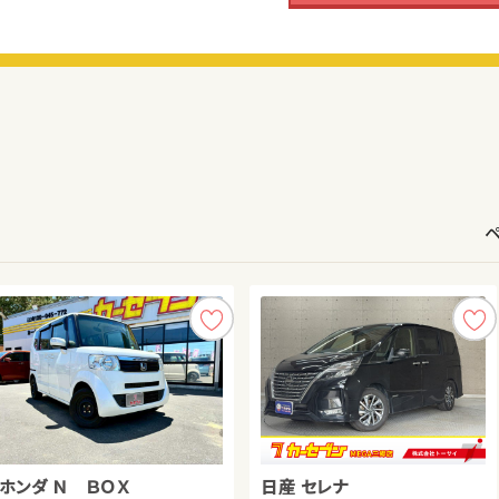
トヨタ ルーミー
ホンダ Ｎ ＢＯＸ
ダイハツ タント
トヨタ プリウス アルファ
スズキ ジムニーシエラ
日産 セレナ
トヨタ アクア
トヨタ プリウスＰＨＶ