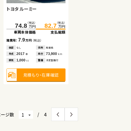
トヨタ ルーミー
スバル フォレスター
日産 エクストレイル
（税込）
（税込）
74.8
82.7
万円
万円
車両本体価格
支払総額
（税込）
（税込）
（税込）
（税込）
122.7
168.0
138.4
180.0
7.9
諸費用：
万円
（税込）
万円
万円
万円
万円
車両本体価格
車両本体価格
支払総額
支払総額
保証
なし
住所
鳥取県
2017
73,900
15.7
12.0
年式
走行
年
km
諸費用：
諸費用：
万円
万円
（税込）
（税込）
1,000
排気
整備
法定整備付
cc
保証
保証
なし
あり
住所
住所
埼玉県
岡山県
2013
2020
57,700
47,100
年式
年式
走行
走行
年
年
km
km
見積もり・在庫確認
2,000
2,000
排気
排気
整備
整備
なし
法定整備付
cc
cc
見積もり・在庫確認
見積もり・在庫確認
ページ数
/
4