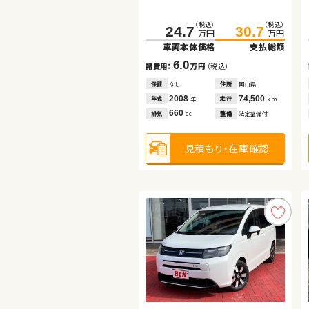
ダイハツ ムーヴ
スズキ スイフト
（税込）
（税込）
24.7
30.7
万円
万円
車両本体価格
支払総額
（税込）
（税込）
（税込）
（税込）
169.8
59.0
185.8
69.1
6.0
諸費用：
万円
（税込）
万円
万円
万円
万円
車両本体価格
車両本体価格
支払総額
支払総額
保証
なし
住所
岡山県
2008
74,500
10.1
16.0
年式
走行
年
km
諸費用：
諸費用：
万円
万円
（税込）
（税込）
660
排気
整備
法定整備付
cc
保証
保証
なし
あり
住所
住所
愛知県
千葉県
2018
2018
39,000
38,100
年式
年式
走行
走行
年
年
km
km
見積もり・在庫確認
660
1,400
排気
排気
整備
整備
なし
法定整備付
cc
cc
見積もり・在庫確認
見積もり・在庫確認