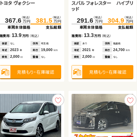
トヨタ ヴォクシー
スバル フォレスター ハイブリ
ッド
トヨタ ヴェルファイア
日産 エクストレイル ハイブ
ホンダ フィット
スズキ ジムニー
（税込）
（税込）
（税込）
（税込）
367.6
381.5
291.6
304.9
万円
万円
万円
万円
リッド
車両本体価格
支払総額
車両本体価格
支払総額
（税込）
（税込）
（税込）
（税込）
（税込）
（税込）
（税込）
（税込）
332.2
253.8
344.8
267.3
149.7
218.8
161.5
224.5
13.9
13.3
諸費用：
万円
（税込）
諸費用：
万円
（税込）
万円
万円
万円
万円
万円
万円
万円
万円
車両本体価格
車両本体価格
支払総額
支払総額
車両本体価格
車両本体価格
支払総額
支払総額
保証
なし
住所
埼玉県
保証
あり
住所
福島県
2023
19,000
2021
24,700
12.6
13.5
11.8
5.7
年式
走行
年式
走行
年
km
年
km
諸費用：
諸費用：
万円
万円
（税込）
（税込）
諸費用：
諸費用：
万円
万円
（税込）
（税込）
2,000
2,000
排気
整備
なし
排気
整備
なし
cc
cc
保証
保証
あり
あり
住所
住所
秋田県
群馬県
保証
保証
なし
あり
住所
住所
大分県
福島県
2019
2021
75,000
28,500
2024
2023
47,500
11,800
年式
年式
走行
走行
年式
年式
走行
走行
年
年
km
km
年
年
km
km
見積もり・在庫確認
見積もり・在庫確認
2,500
2,000
1,500
660
排気
排気
整備
整備
法定整備付
なし
排気
排気
整備
整備
法定整備付
法定整備付
cc
cc
cc
cc
見積もり・在庫確認
見積もり・在庫確認
見積もり・在庫確認
見積もり・在庫確認