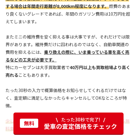
する場合は年間走行距離が8,000km程度になります。
燃費のあま
り良くないグレードであれば、年間のガソリン費用は10万円を超
えてしまいます。
またミニの維持費を安く抑える事は大事ですが、それだけでは限
界があります。維持費だけに囚われるのではなく、自動車関連の
費用を抑えるには、
乗り換えの際に、いま乗っている車を高く売
るなどの工夫が必要です。
特にカーセブンは大手買取業者で
40万円以上も買取相場より高く
売れる
こともあります。
たった30秒の入力で概算価格をお知らせしてくれるだけではな
く、査定額に満足しなかったらキャンセルしてOKなところが特
徴。
たった30秒で完了!
少しでも損をしたくない方は下記の「無料査定はこちら」から無
無料
愛車の査定価格をチェック
料査定をしてみてください。