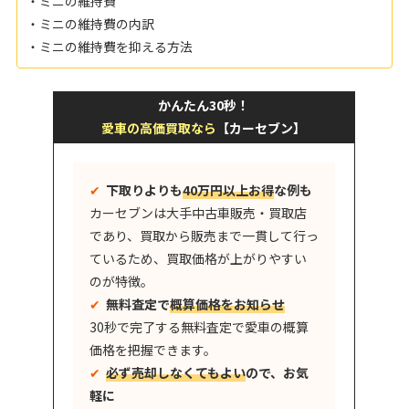
・ミニの維持費
・ミニの維持費の内訳
・ミニの維持費を抑える方法
かんたん30秒！
愛車の高価買取なら
【カーセブン】
✔︎
下取りよりも
40万円以上お得
な例も
カーセブンは大手中古車販売・買取店
であり、買取から販売まで一貫して行っ
ているため、買取価格が上がりやすい
のが特徴。
✔︎
無料査定で
概算価格をお知らせ
30秒で完了する無料査定で愛車の概算
価格を把握できます。
✔︎
必ず売却しなくてもよい
ので、お気
軽に