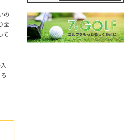
いの
り金
って
の入
ころ