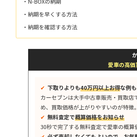
・N-BOXの納期
・納期を早くする方法
・納期を確認する方法
か
愛車の高価
✔︎
下取りよりも
40万円以上お得
な例も
カーセブンは大手中古車販売・買取店
め、買取価格が上がりやすいのが特徴
✔︎
無料査定で
概算価格をお知らせ
30秒で完了する無料査定で愛車の概算
✔︎
必ず売却しなくてもよい
ので、お気