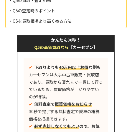
・Q5の買取・査定相場
・Q5の査定時のポイント
・Q5を買取相場より高く売る方法
かんたん30秒！
Q5の高価買取なら
【カーセブン】
✔︎
下取りよりも
40万円以上お得
な例も
カーセブンは大手中古車販売・買取店
であり、買取から販売まで一貫して行っ
ているため、買取価格が上がりやすい
のが特徴。
✔︎
無料査定で
概算価格をお知らせ
30秒で完了する無料査定で愛車の概算
価格を把握できます。
✔︎
必ず売却しなくてもよい
ので、お気