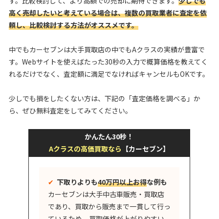
す。比較検討して、より高額での売却に期待できます。
少しでも
高く売却したいと考えている場合は、複数の買取業者に査定を依
頼し、比較検討する方法がオススメです。
中でもカーセブンは大手買取店の中でもAクラスの実績が豊富で
す。Webサイトを使えばたった30秒の入力で概算価格を教えてく
れるだけでなく、査定額に満足でなければキャンセルもOKです。
少しでも損をしたくない方は、下記の「査定価格を調べる」か
ら、ぜひ無料査定をしてみてください。
かんたん30秒！
Aクラスの高価買取なら
【カーセブン】
✔︎
下取りよりも
40万円以上お得
な例も
カーセブンは大手中古車販売・買取店
であり、買取から販売まで一貫して行っ
ているため、買取価格が上がりやすい