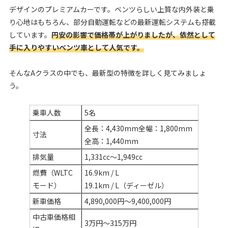
デザインのプレミアムカーです。ベンツらしい上質な内外装と乗
り心地はもちろん、部分自動運転などの最新運転システムも搭載
しています。
円安の影響で価格帯が上がりましたが、依然として
手に入りやすいベンツ車として人気です。
そんなAクラスの中でも、最新型の特徴を詳しく見てみましょ
う。
乗車人数
5名
全長：4,430mm全幅：1,800mm
寸法
全高：1,440mm
排気量
1,331cc～1,949cc
燃費（WLTC
16.9km / L
モード）
19.1km / L（ディーゼル）
新車価格
4,890,000円～9,400,000円
中古車価格相
3万円～315万円