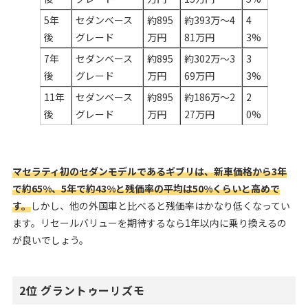
5年
セダンベース
約895
約393万～4
4
後
グレード
万円
81万円
3%
7年
セダンベース
約895
約302万～3
3
後
グレード
万円
69万円
3%
11年
セダンベース
約895
約186万～2
2
後
グレード
万円
27万円
0%
マセラティ初のセダンモデルであるギブリは、新車価格から3年
で約65%、5年で約43%と残価率の平均は50%くらいと高めで
す。
しかし、他の外国車と比べると残価率はかなり低くなってい
ます。リセールバリューを期待するなら1年以内に乗り換えるの
が良いでしょう。
2位 グラントゥーリズモ