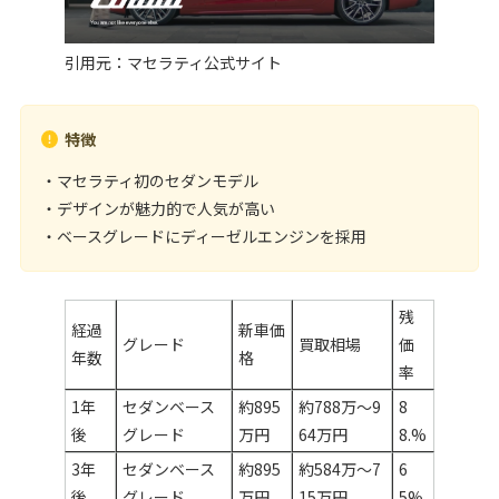
引用元：
マセラティ公式サイト
特徴
・マセラティ初のセダンモデル
・デザインが魅力的で人気が高い
・ベースグレードにディーゼルエンジンを採用
残
経過
新車価
グレード
買取相場
価
年数
格
率
1年
セダンベース
約895
約788万～9
8
後
グレード
万円
64万円
8.%
3年
セダンベース
約895
約584万～7
6
後
グレード
万円
15万円
5%