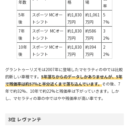
年数
格
場
率
5年
スポーツ MCオー
約1,830
約1,061
5
後
トシフト
万円
万円
7%
7年
スポーツ MCオー
約1,830
約586
3
後
トシフト
万円
万円
2%
10年
スポーツ MCオー
約1,830
約394
2
後
トシフト
万円
万円
2%
グラントゥーリズモは2007年に登場したマセラティの中では比較
的新しい車種です。
5年落ちからのデータしかありませんが、5年
で残価率は約57％と半分近くまで落ち込んでいます。
その後、7
年で約32%、10年で約22%と残価率は下がっていきます。しか
し、マセラティの車の中ではやや残価率が高い車です。
3位 レヴァンテ