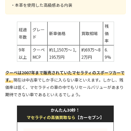
・本革を使用した高級感ある内装
残
経過
グレー
新車価格
買取相場
価
年数
ド
率
9年
クーペ
約1,150万〜 1,
約69万～8
6.
以上
MCP
195万円
2万円
9%
クーペは2007年まで販売されていたマセラティのスポーツカーで
す。
現在は中古車でしか手に入らない車といえます。しかし、残
価率は低く、マセラティの車の中でもリセールバリューがあまり
期待できない車であるといえるでしょう。
かんたん30秒！
マセラティの高価買取なら
【カーセブン】