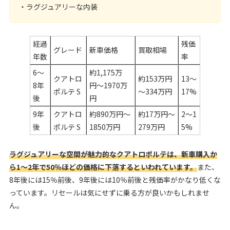
・ラグジュアリーな内装
経過
残価
グレード
新車価格
買取相場
年数
率
6～
約1,175万
クアトロ
約153万円
13〜
8年
円〜1970万
ポルテ S
～334万円
17%
後
円
9年
クアトロ
約890万円〜
約17万円～
2〜1
後
ポルテ S
1850万円
279万円
5%
ラグジュアリーな空間が魅力的なクアトロポルテは、新車購入か
ら1〜2年で50％ほどの価格に下落するといわれています。
また、
8年後には15％前後、9年後には10％前後と残価率がかなり低くな
っています。リセールは気にせずに乗る方が良いかもしれませ
ん。