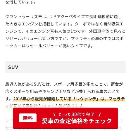
を博しています。
グラントゥーリズモは、2ドアクーペタイプで長距離移動に適し
た大きなエンジンを搭載しています。ターボではなく自然吸気エ
ンジンで、そのエンジン音も人気の1つです。外国車全体で見ると
リセールバリューは低い方ですが、マセラティの車の中ではスポ
ーツカーはリセールバリューが高いタイプです。
SUV
最近人気があるSUVとは、スポーツ用多目的車のことで、荷台が
広くスポーツ用品やキャンプ用品などが乗せられる車のことで
す。
2016年から販売が開始している「レヴァンテ」は、マセラテ
ィが初めて手掛けたSUVで人気があります。
たった30秒で完了!
無料
愛車の査定価格をチェック
レヴァンテは、SUVでありながらスタイリッシュなボディや、マ
セラティならではのラグジュアリー感が魅力です。マセラティの