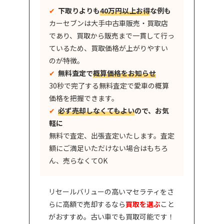
✔︎
下取りよりも
40万円以上お得
な例も
カーセブンは大手中古車販売・買取店
であり、買取から販売まで一貫して行っ
ているため、買取価格が上がりやすい
のが特徴。
✔︎
無料査定で
概算価格をお知らせ
30秒で完了する無料査定で愛車の概算
価格を把握できます。
✔︎
必ず売却しなくてもよい
ので、お気
軽に
無料で査定、出張査定いたします。査定
額にご満足いただけない場合はもちろ
ん、売らなくてOK
リセールバリューの高いマセラティをさ
らに高額で売却するなら
買取を選ぶ
こと
がおすすめ。古い車でも買取可能です！