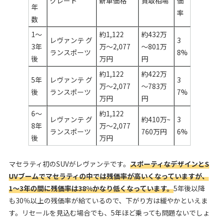
グレード
新車価格
買取相場
価
年
率
数
1～
約1,122
約432万
レヴァンテ グ
3
3年
万〜2,077
～801万
ランスポーツ
8%
後
万円
円
約1,122
約422万
5年
レヴァンテ グ
3
万〜2,077
～783万
後
ランスポーツ
7%
万円
円
6～
約1,122
レヴァンテ グ
約410万~
3
8年
万〜2,077
ランスポーツ
760万円
6%
後
万円
マセラティ初のSUVがレヴァンテです。
スポーティなデザインとS
UVブームでマセラティの中では残価率が高いくなっていますが、
1～3年の間に残価率は38%かなり低くなっています。
5年後以降
も30％以上の残価率が給ているので、下がり方は緩やかといえま
す。リセールを見込む場合でも、5年ほど乗っても問題ないでしょ