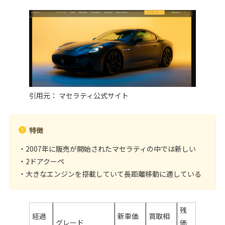
引用元：
マセラティ公式サイト
特徴
・2007年に販売が開始されたマセラティの中では新しい
・2ドアクーペ
・大きなエンジンを搭載していて長距離移動に適している
残
経過
新車価
買取相
グレード
価