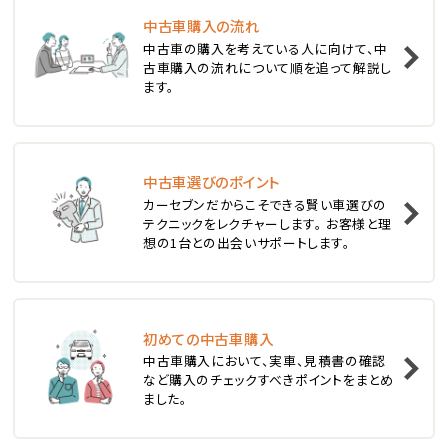
中古車購入の流れ
1
中古車の購入を考えている人に向けて、中
位
古車購入の流れについて順を追って解説し
ます。
スバル
レヴォーグ
中古車選びのポイント
2
位
カーセブンだからこそできる賢い車選びの
テクニックをレクチャーします。 お客様と理
スバル
想の1台との出会いサポートします。
レガシィツーリングワゴン
3
位
初めての中古車購入
中古車購入において、実車、見積書の確認
トヨタ
など購入のチェックすべきポイントをまとめ
カローラフィールダー
ました。