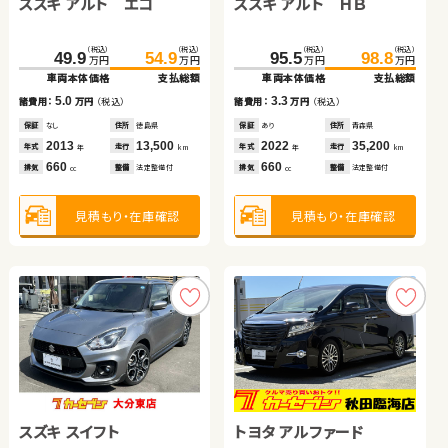
ダイハツ タント
スズキ アルト エコ
ホンダ Ｎ ＢＯＸ
トヨタ プリウス
スズキ アルト ＨＢ
ダイハツ タント
（税込）
（税込）
（税込）
（税込）
（税込）
（税込）
（税込）
（税込）
（税込）
（税込）
（税込）
（税込）
123.4
127.7
168.9
110.6
49.9
182.8
119.9
54.9
95.5
98.8
141.9
147.4
万円
万円
万円
万円
万円
万円
万円
万円
万円
万円
万円
万円
車両本体価格
支払総額
車両本体価格
車両本体価格
車両本体価格
支払総額
支払総額
支払総額
車両本体価格
支払総額
車両本体価格
支払総額
4.3
5.0
9.3
13.9
3.3
諸費用：
万円
（税込）
5.5
諸費用：
諸費用：
諸費用：
万円
万円
万円
（税込）
（税込）
（税込）
諸費用：
万円
（税込）
諸費用：
万円
（税込）
保証
なし
住所
岡山県
保証
保証
保証
なし
あり
あり
住所
住所
住所
徳島県
岩手県
埼玉県
保証
あり
住所
青森県
保証
あり
住所
青森県
2021
38,900
2013
2020
2016
13,500
67,900
33,500
2022
35,200
2020
34,300
年式
走行
年式
年式
年式
走行
走行
走行
年式
走行
年
km
年式
走行
年
年
年
km
km
km
年
km
年
km
660
660
660
1,800
660
660
排気
整備
なし
排気
排気
排気
整備
整備
整備
法定整備付
法定整備付
法定整備付
排気
整備
法定整備付
cc
排気
整備
法定整備付
cc
cc
cc
cc
cc
見積もり・在庫確認
見積もり・在庫確認
見積もり・在庫確認
見積もり・在庫確認
見積もり・在庫確認
見積もり・在庫確認
トヨタ ノア
スズキ スイフト
スバル フォレスター ハイ
トヨタ アルファード
ホンダ フィット ハイブリ
日産 エクストレイル