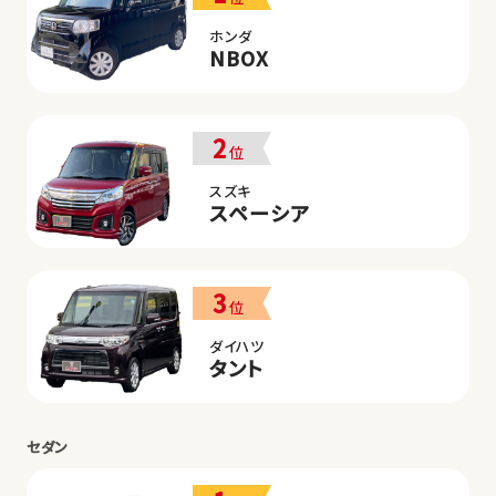
ホンダ
NBOX
2
位
スズキ
スペーシア
3
位
ダイハツ
タント
セダン