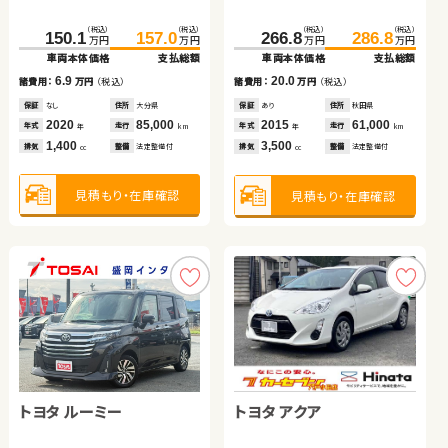
ブリッド
ッド
（税込）
（税込）
83.7
99.4
（税込）
（税込）
（税込）
（税込）
（税込）
（税込）
（税込）
（税込）
（税込）
（税込）
万円
万円
150.1
157.0
206.1
219.9
266.8
100.0
286.8
115.9
168.0
180.0
万円
万円
万円
万円
万円
万円
万円
万円
万円
万円
車両本体価格
支払総額
車両本体価格
支払総額
車両本体価格
支払総額
車両本体価格
車両本体価格
支払総額
支払総額
車両本体価格
支払総額
15.7
諸費用：
万円
（税込）
6.9
13.8
20.0
15.9
12.0
諸費用：
万円
（税込）
諸費用：
万円
（税込）
諸費用：
諸費用：
万円
万円
（税込）
（税込）
諸費用：
万円
（税込）
保証
なし
住所
大分県
保証
なし
住所
大分県
保証
あり
住所
岩手県
保証
保証
あり
あり
住所
住所
秋田県
岩手県
保証
あり
住所
岡山県
2016
117,300
年式
走行
年
km
2020
85,000
2018
68,400
2015
2018
61,000
83,000
2020
47,100
年式
走行
年式
走行
年式
年式
走行
走行
年式
走行
年
km
年
km
年
年
km
km
年
km
2,000
排気
整備
法定整備付
cc
1,400
2,000
3,500
1,500
2,000
排気
整備
法定整備付
排気
整備
法定整備付
排気
排気
整備
整備
法定整備付
法定整備付
排気
整備
法定整備付
cc
cc
cc
cc
cc
見積もり・在庫確認
見積もり・在庫確認
見積もり・在庫確認
見積もり・在庫確認
見積もり・在庫確認
見積もり・在庫確認
トヨタ ルーミー
トヨタ ヴォクシー
スズキ スイフト
トヨタ ヴェルファイア
トヨタ アクア
トヨタ アクア