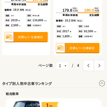
万円
万円
万円
万円
車両本体価格
支払総額
車両本体価格
支払総額
車両本体価格
支払総額
車両本体価格
支払総額
車両本体価格
支払総額
（税込）
（税込）
4.8
5.0
18.0
179.8
190.0
諸費用：
万円
（税込）
諸費用：
万円
（税込）
15.5
諸費用：
万円
（税込）
10.7
諸費用：
万円
（税込）
諸費用：
万円
（税込）
万円
万円
車両本体価格
支払総額
保証
あり
住所
福島県
保証
なし
住所
岡山県
保証
あり
住所
神奈川県
保証
あり
住所
埼玉県
保証
あり
住所
青森県
2024
2,000
2014
68,600
2019
134,800
2023
21,400
10.2
2016
118,100
年式
走行
年式
走行
年式
走行
諸費用：
万円
（税込）
年
km
年
km
年式
走行
年
km
年式
走行
年
km
年
km
660
660
2,500
1,800
2,000
排気
整備
法定整備付
排気
整備
法定整備付
排気
整備
法定整備付
cc
cc
排気
整備
法定整備付
cc
排気
整備
法定整備付
cc
cc
保証
あり
住所
広島県
2017
62,500
年式
走行
年
km
1,800
見積もり・在庫確認
見積もり・在庫確認
見積もり・在庫確認
排気
整備
法定整備付
見積もり・在庫確認
見積もり・在庫確認
cc
見積もり・在庫確認
ページ数
/
4
タイプ別人気中古車ランキング
軽自動車
1
位