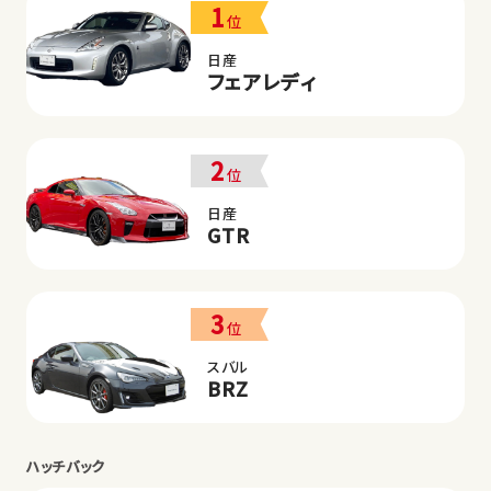
1
位
日産
フェアレディ
2
位
日産
GTR
3
位
スバル
BRZ
ハッチバック