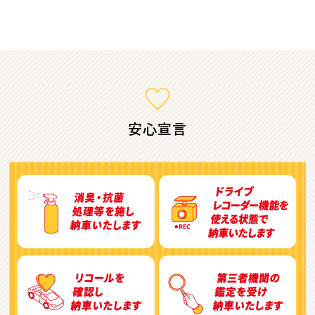
ミニバン・1ＢＯＸ
1
位
ホンダ
ステップワゴン
安心宣言
2
位
トヨタ
アルファード
3
位
トヨタ
ヴォクシー