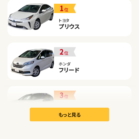
1
位
トヨタ
プリウス
2
位
ホンダ
フリード
3
位
日産
リーフ
もっと見る
オープン