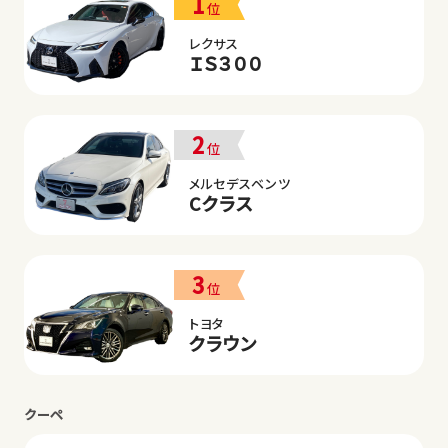
1
位
レクサス
ＩＳ３００
2
位
メルセデスベンツ
Cクラス
3
位
トヨタ
クラウン
クーペ