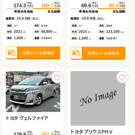
（税込）
（税込）
（税込）
（税込）
（税込）
（税込）
（税込）
（税込）
（税込）
（税込）
（税込）
（税込）
174.3
199.0
189.7
204.4
79.8
92.9
419.7
427.2
69.6
80.4
148.2
159.7
万円
万円
万円
万円
万円
万円
万円
万円
万円
万円
万円
万円
車両本体価格
車両本体価格
支払総額
支払総額
車両本体価格
支払総額
車両本体価格
支払総額
車両本体価格
支払総額
車両本体価格
支払総額
15.4
5.4
13.1
7.5
10.8
諸費用：
諸費用：
万円
万円
（税込）
（税込）
諸費用：
万円
（税込）
諸費用：
万円
（税込）
諸費用：
万円
（税込）
11.5
諸費用：
万円
（税込）
保証
保証
あり
あり
住所
住所
岩手県
北海道
保証
あり
住所
鹿児島県
保証
なし
住所
岡山県
保証
あり
住所
青森県
保証
なし
住所
岡山県
2021
2014
49,900
68,200
2017
57,400
2019
9,400
2015
123,100
2017
50,200
年式
年式
走行
走行
年式
走行
年式
走行
年式
走行
年
年
km
km
年
km
年
km
年
km
年式
走行
年
km
1,000
2,000
1,200
2,500
1,500
1,500
排気
排気
整備
整備
法定整備付
法定整備付
排気
整備
法定整備付
排気
整備
法定整備付
排気
整備
法定整備付
cc
cc
cc
cc
cc
排気
整備
法定整備付
cc
見積もり・在庫確認
見積もり・在庫確認
見積もり・在庫確認
見積もり・在庫確認
見積もり・在庫確認
見積もり・在庫確認
スズキ ワゴンＲ スマイル
スズキ ワゴンＲ
トヨタ ヴェルファイア
スバル フォレスター
日産 セレナ
トヨタ プリウスＰＨＶ
（税込）
（税込）
（税込）
（税込）
（税込）
（税込）
（税込）
（税込）
（税込）
（税込）
144.8
149.6
39.7
44.7
179.8
197.8
300.0
315.5
108.1
118.8
万円
万円
万円
万円
万円
万円