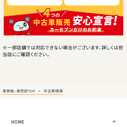
ＳＵＶ・クロカン
1
位
トヨタ
ヤリスクロス
※一部店舗では対応できない場合がございます、詳しくは担
当店にご確認ください。
2
位
トヨタ
ハリアー
車買取・車売却TOP
中古車検索
3
位
トヨタ
ランドクルーザー
HOME