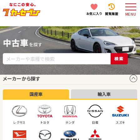
お気に入り
閲覧履歴
MENU
中古車
を探す
検索
メーカーから探す
国産車
輸入車
レクサス
トヨタ
ホンダ
日産
スズキ