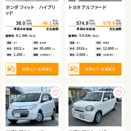
ホンダ フィット ハイブリ
ダイハツ ムーヴ キャンバ
ダイハツ ムーヴ コンテ
トヨタ アルファード
スズキ ジムニー
日産 セレナ
ッド
ス
（税込）
（税込）
（税込）
（税込）
（税込）
（税込）
（税込）
（税込）
（税込）
（税込）
（税込）
（税込）
150.9
38.0
29.7
159.8
46.1
37.4
574.9
175.0
375.0
579.9
179.0
384.0
万円
万円
万円
万円
万円
万円
万円
万円
万円
万円
万円
万円
車両本体価格
車両本体価格
車両本体価格
支払総額
支払総額
支払総額
車両本体価格
車両本体価格
車両本体価格
支払総額
支払総額
支払総額
8.1
8.9
7.7
5.0
4.0
9.0
諸費用：
諸費用：
諸費用：
万円
万円
万円
（税込）
（税込）
（税込）
諸費用：
諸費用：
諸費用：
万円
万円
万円
（税込）
（税込）
（税込）
保証
保証
保証
あり
あり
なし
住所
住所
住所
岐阜県
北海道
岡山県
保証
保証
保証
あり
あり
あり
住所
住所
住所
徳島県
宮城県
岡山県
2012
2022
2009
95,400
38,600
77,100
2024
2023
2024
12,900
20,600
18,500
年式
年式
年式
走行
走行
走行
年式
年式
年式
走行
走行
走行
年
年
年
km
km
km
年
年
年
km
km
km
1,300
660
660
2,500
660
1,400
排気
排気
排気
整備
整備
整備
法定整備付
法定整備付
法定整備付
排気
排気
排気
整備
整備
整備
法定整備付
法定整備付
法定整備付
cc
cc
cc
cc
cc
cc
見積もり・在庫確認
見積もり・在庫確認
見積もり・在庫確認
見積もり・在庫確認
見積もり・在庫確認
見積もり・在庫確認