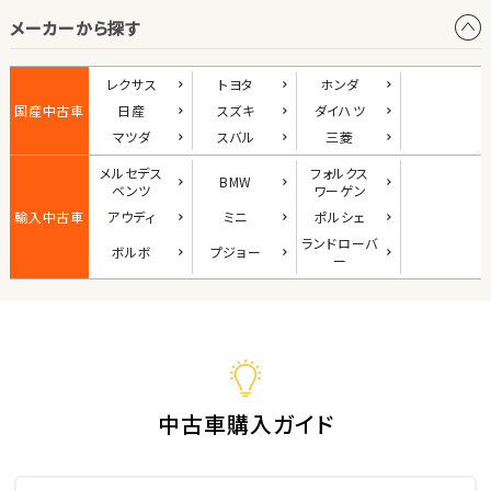
メーカーから探す
1
位
ダイハツ
レクサス
トヨタ
ホンダ
コペン
国産中古車
日産
スズキ
ダイハツ
マツダ
スバル
三菱
メルセデス
フォルクス
BMW
2
ベンツ
ワーゲン
位
輸入中古車
アウディ
ミニ
ポルシェ
マツダ
ランド
ローバ
ボルボ
プジョー
ロードスター
ー
3
位
ホンダ
S660
中古車購入ガイド
ステーションワゴン