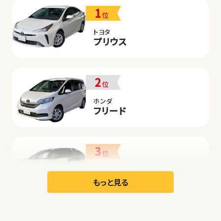
1
位
トヨタ
プリウス
2
位
ホンダ
フリード
3
位
日産
リーフ
もっと見る
オープン