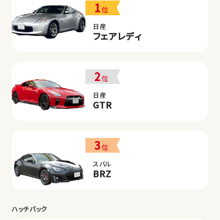
1
位
日産
フェアレディ
2
位
日産
GTR
3
位
スバル
BRZ
ハッチバック