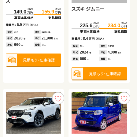
ス
トヨタ アルファード ハイ
スズキ ジムニー
スバル フォレスター
（税込）
（税込）
（税込）
（税込）
（税込）
（税込）
149.0
141.6
155.9
153.6
185.8
199.7
万円
万円
万円
万円
万円
万円
ブリッド
車両本体価格
車両本体価格
支払総額
支払総額
車両本体価格
支払総額
（税込）
（税込）
（税込）
（税込）
（税込）
（税込）
6.9
12.0
13.9
334.0
348.8
225.6
72.0
234.0
85.9
諸費用：
諸費用：
万円
万円
（税込）
（税込）
諸費用：
万円
（税込）
万円
万円
万円
万円
万円
万円
車両本体価格
支払総額
車両本体価格
車両本体価格
支払総額
支払総額
保証
保証
あり
あり
住所
住所
神奈川県
福島県
保証
あり
住所
北海道
2020
2021
21,900
34,400
2023
22,000
14.8
8.4
13.9
年式
年式
走行
走行
年式
走行
諸費用：
万円
（税込）
諸費用：
諸費用：
万円
万円
（税込）
（税込）
年
年
km
km
年
km
660
1,500
1,000
排気
排気
整備
整備
なし
なし
排気
整備
法定整備付
cc
cc
cc
保証
あり
住所
秋田県
保証
保証
なし
あり
住所
住所
長野県
岩手県
2021
89,000
2024
2012
4,000
79,700
年式
走行
年式
年式
走行
走行
年
km
年
年
km
km
2,500
660
2,000
見積もり・在庫確認
見積もり・在庫確認
見積もり・在庫確認
排気
整備
法定整備付
排気
排気
整備
整備
なし
法定整備付
cc
cc
cc
見積もり・在庫確認
見積もり・在庫確認
見積もり・在庫確認
ホンダ フリード
ホンダ フィット ハイブリ
ッド