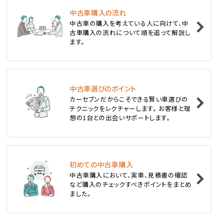
中古車購入の流れ
1
中古車の購入を考えている人に向けて、中
位
古車購入の流れについて順を追って解説し
ます。
スバル
レヴォーグ
中古車選びのポイント
2
位
カーセブンだからこそできる賢い車選びの
テクニックをレクチャーします。 お客様と理
スバル
想の1台との出会いサポートします。
レガシィツーリングワゴン
3
位
初めての中古車購入
中古車購入において、実車、見積書の確認
トヨタ
など購入のチェックすべきポイントをまとめ
カローラフィールダー
ました。