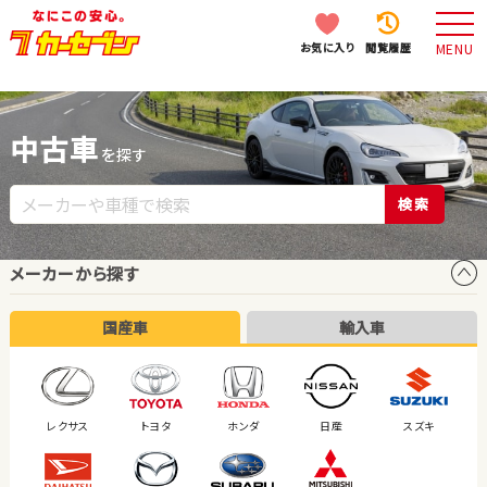
お気に入り
閲覧履歴
MENU
中古車
を探す
検索
メーカーから探す
国産車
輸入車
レクサス
トヨタ
ホンダ
日産
スズキ