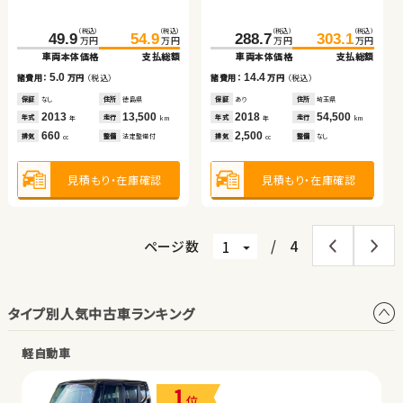
ッド
車両本体価格
支払総額
車両本体価格
支払総額
（税込）
（税込）
（税込）
（税込）
（税込）
（税込）
（税込）
（税込）
7.9
16.0
145.1
49.9
159.9
54.9
288.7
403.8
303.1
417.4
諸費用：
万円
（税込）
諸費用：
万円
（税込）
万円
万円
万円
万円
万円
万円
万円
万円
車両本体価格
車両本体価格
支払総額
支払総額
車両本体価格
車両本体価格
支払総額
支払総額
保証
なし
住所
埼玉県
保証
あり
住所
岩手県
2021
14,800
2014
47,100
5.0
14.8
14.4
13.6
年式
走行
年式
走行
諸費用：
諸費用：
万円
万円
（税込）
（税込）
諸費用：
諸費用：
万円
万円
（税込）
（税込）
年
km
年
km
660
1,500
排気
整備
なし
排気
整備
法定整備付
cc
cc
保証
保証
なし
あり
住所
住所
徳島県
岩手県
保証
保証
あり
あり
住所
住所
埼玉県
群馬県
2013
2022
13,500
44,000
2018
2023
54,500
21,200
年式
年式
走行
走行
年式
年式
走行
走行
年
年
km
km
年
年
km
km
660
1,500
2,500
1,800
見積もり・在庫確認
見積もり・在庫確認
排気
排気
整備
整備
法定整備付
法定整備付
排気
排気
整備
整備
なし
なし
cc
cc
cc
cc
見積もり・在庫確認
見積もり・在庫確認
見積もり・在庫確認
見積もり・在庫確認
ページ数
/
4
タイプ別人気中古車ランキング
軽自動車
1
位