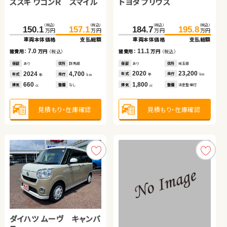
トヨタ プリウス
スズキ ワゴンＲ スマイル
トヨタ ノア
スズキ ジムニー
ダイハツ タント
トヨタ ルーミー
（税込）
（税込）
（税込）
（税込）
（税込）
（税込）
（税込）
（税込）
（税込）
（税込）
184.7
195.8
150.1
96.0
157.1
113.0
302.8
155.0
319.5
162.2
万円
万円
万円
万円
万円
万円
万円
万円
万円
万円
車両本体価格
支払総額
車両本体価格
車両本体価格
支払総額
支払総額
車両本体価格
車両本体価格
支払総額
支払総額
（税込）
（税込）
11.1
7.0
17.0
16.7
7.2
116.1
128.9
諸費用：
万円
（税込）
諸費用：
諸費用：
万円
万円
（税込）
（税込）
諸費用：
諸費用：
万円
万円
（税込）
（税込）
万円
万円
車両本体価格
支払総額
保証
あり
住所
埼玉県
保証
保証
あり
あり
住所
住所
群馬県
埼玉県
保証
保証
なし
あり
住所
住所
群馬県
愛知県
2020
23,200
2024
2013
4,700
69,000
2023
2022
12,500
26,400
12.8
年式
走行
年式
年式
走行
走行
年式
年式
走行
走行
諸費用：
万円
（税込）
年
km
年
年
km
km
年
年
km
km
1,800
660
2,000
660
660
排気
整備
法定整備付
排気
排気
整備
整備
なし
法定整備付
排気
排気
整備
整備
なし
法定整備付
cc
cc
cc
cc
cc
保証
あり
住所
岩手県
2020
63,400
年式
走行
年
km
1,000
見積もり・在庫確認
見積もり・在庫確認
見積もり・在庫確認
見積もり・在庫確認
見積もり・在庫確認
排気
整備
法定整備付
cc
見積もり・在庫確認
ダイハツ ムーヴ キャンバ
トヨタ アクア
トヨタ ルーミー