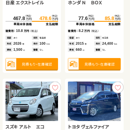
日産 エクストレイル
トヨタ ヴェルファイア
ホンダ Ｎ ＢＯＸ
スズキ スイフト
（税込）
（税込）
（税込）
（税込）
153.0
167.4
158.0
171.0
万円
万円
万円
万円
車両本体価格
支払総額
車両本体価格
支払総額
（税込）
（税込）
（税込）
（税込）
（税込）
（税込）
（税込）
（税込）
14.4
13.0
467.8
289.8
478.6
305.6
106.1
77.6
115.4
85.8
諸費用：
万円
（税込）
諸費用：
万円
（税込）
万円
万円
万円
万円
万円
万円
万円
万円
車両本体価格
車両本体価格
支払総額
支払総額
車両本体価格
車両本体価格
支払総額
支払総額
保証
あり
住所
埼玉県
保証
あり
住所
山梨県
2017
16,100
2020
45,600
10.8
15.8
8.2
9.3
年式
走行
年式
走行
諸費用：
諸費用：
万円
万円
（税込）
（税込）
諸費用：
諸費用：
万円
万円
（税込）
（税込）
年
km
年
km
1,500
1,500
排気
整備
法定整備付
排気
整備
法定整備付
cc
cc
保証
保証
あり
あり
住所
住所
福島県
三重県
保証
保証
あり
なし
住所
住所
埼玉県
福島県
2026
2017
100
28,200
2015
2017
24,400
35,200
年式
年式
走行
走行
年式
年式
走行
走行
年
年
km
km
年
年
km
km
1,500
2,500
660
1,200
見積もり・在庫確認
見積もり・在庫確認
排気
排気
整備
整備
なし
法定整備付
排気
排気
整備
整備
なし
なし
cc
cc
cc
cc
見積もり・在庫確認
見積もり・在庫確認
見積もり・在庫確認
見積もり・在庫確認
スズキ ワゴンＲ
トヨタ アクア
スズキ アルト エコ
ホンダ フィット ハイブリ
トヨタ ヴェルファイア
トヨタ ノア ハイブリッド
（税込）
（税込）
（税込）
（税込）
81.6
89.5
63.9
79.9
万円
万円
万円
万円