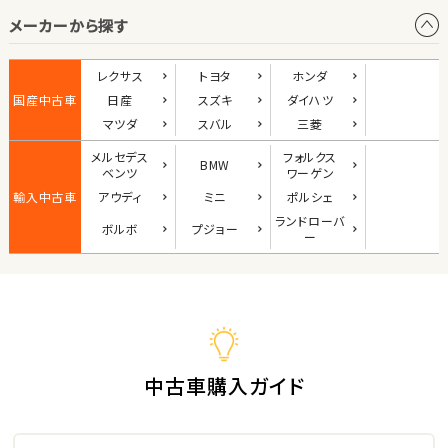
メーカーから探す
1
位
ダイハツ
レクサス
トヨタ
ホンダ
コペン
国産中古車
日産
スズキ
ダイハツ
マツダ
スバル
三菱
メルセデス
フォルクス
BMW
2
ベンツ
ワーゲン
位
輸入中古車
アウディ
ミニ
ポルシェ
マツダ
ランド
ローバ
ボルボ
プジョー
ロードスター
ー
3
位
ホンダ
S660
中古車購入ガイド
ステーションワゴン