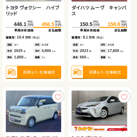
トヨタ ヴォクシー ハイブ
日産 セレナ
スズキ アルト ＨＢ
ダイハツ ムーヴ キャンバ
日産 セレナ
ダイハツ タント
リッド
ス
（税込）
（税込）
（税込）
（税込）
（税込）
（税込）
（税込）
（税込）
（税込）
（税込）
（税込）
（税込）
446.1
281.6
49.0
456.5
294.8
55.9
150.5
109.6
107.8
158.6
128.8
115.7
万円
万円
万円
万円
万円
万円
万円
万円
万円
万円
万円
万円
車両本体価格
車両本体価格
車両本体価格
支払総額
支払総額
支払総額
車両本体価格
車両本体価格
車両本体価格
支払総額
支払総額
支払総額
10.4
13.2
6.9
8.1
19.2
7.9
諸費用：
諸費用：
諸費用：
万円
万円
万円
（税込）
（税込）
（税込）
諸費用：
諸費用：
諸費用：
万円
万円
万円
（税込）
（税込）
（税込）
保証
保証
保証
あり
あり
あり
住所
住所
住所
埼玉県
東京都
京都府
保証
保証
保証
あり
なし
あり
住所
住所
住所
埼玉県
大分県
埼玉県
2025
2021
2016
4,900
29,700
15,000
2023
2018
2020
17,800
95,100
34,700
年式
年式
年式
走行
走行
走行
年式
年式
年式
走行
走行
走行
年
年
年
km
km
km
年
年
年
km
km
km
1,800
1,200
660
660
2,000
660
排気
排気
排気
整備
整備
整備
なし
なし
法定整備付
排気
排気
排気
整備
整備
整備
なし
法定整備付
法定整備付
cc
cc
cc
cc
cc
cc
見積もり・在庫確認
見積もり・在庫確認
見積もり・在庫確認
見積もり・在庫確認
見積もり・在庫確認
見積もり・在庫確認