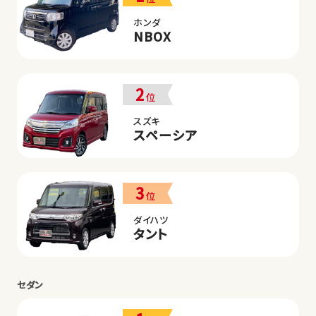
ホンダ
NBOX
2
位
スズキ
スペーシア
3
位
ダイハツ
タント
セダン