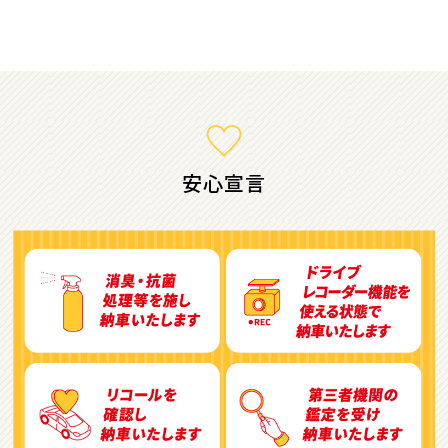
ミニバン・1ＢＯＸ
1
位
ホンダ
ステップワゴン
安心宣言
2
位
トヨタ
アルファード
3
位
トヨタ
ヴォクシー