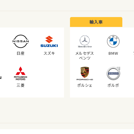
輸入車
日産
スズキ
メルセデス
BMW
ベンツ
三菱
ポルシェ
ボルボ