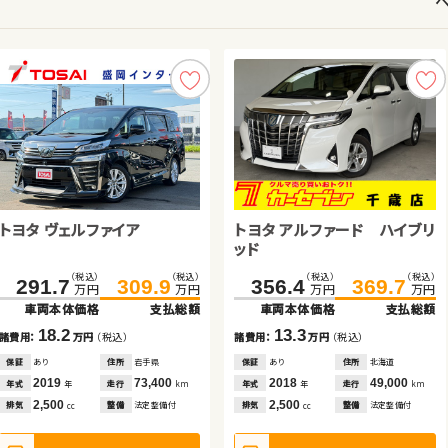
日産 エクストレイル
トヨタ ヴェルファイア
トヨタ プリウス
トヨタ アルファード
トヨタ アルファード ハイブリ
ダイハツ ムーヴ
トヨタ プリウス
スズキ アルト エコ
ッド
（税込）
（税込）
（税込）
（税込）
（税込）
（税込）
（税込）
（税込）
（税込）
（税込）
（税込）
（税込）
（税込）
（税込）
（税込）
（税込）
160.3
175.8
291.7
131.2
247.7
309.9
143.0
265.9
356.4
196.5
27.7
29.7
369.7
204.9
35.0
33.9
万円
万円
万円
万円
万円
万円
万円
万円
万円
万円
万円
万円
万円
万円
万円
万円
車両本体価格
支払総額
車両本体価格
車両本体価格
車両本体価格
支払総額
支払総額
支払総額
車両本体価格
車両本体価格
車両本体価格
車両本体価格
支払総額
支払総額
支払総額
支払総額
15.5
18.2
11.8
18.2
13.3
8.4
7.3
4.2
諸費用：
万円
（税込）
諸費用：
諸費用：
諸費用：
万円
万円
万円
（税込）
（税込）
（税込）
諸費用：
諸費用：
諸費用：
諸費用：
万円
万円
万円
万円
（税込）
（税込）
（税込）
（税込）
保証
あり
住所
埼玉県
保証
保証
保証
あり
あり
あり
住所
住所
住所
岩手県
埼玉県
岩手県
保証
保証
保証
保証
あり
あり
なし
なし
住所
住所
住所
住所
北海道
岩手県
大分県
岡山県
2018
35,800
2019
2017
2017
73,400
61,900
65,200
2018
2025
2012
2012
49,000
100
192,700
34,100
年式
走行
年式
年式
年式
走行
走行
走行
年式
年式
年式
年式
走行
走行
走行
走行
年
km
年
年
年
km
km
km
年
年
年
年
km
km
km
km
2,000
2,500
1,800
2,500
2,500
660
1,800
660
排気
整備
法定整備付
排気
排気
排気
整備
整備
整備
法定整備付
法定整備付
法定整備付
排気
排気
排気
排気
整備
整備
整備
整備
法定整備付
法定整備付
法定整備付
法定整備付
cc
cc
cc
cc
cc
cc
cc
cc