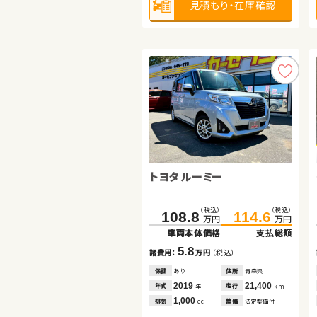
見積もり・在庫確認
見積もり・在庫確認
見積もり・在庫確認
トヨタ ルーミー
日産 セレナ
トヨタ ルーミー
（税込）
（税込）
（税込）
（税込）
（税込）
（税込）
108.8
233.1
99.7
244.6
106.8
114.6
万円
万円
万円
万円
万円
万円
車両本体価格
車両本体価格
車両本体価格
支払総額
支払総額
支払総額
5.8
11.5
7.1
諸費用：
諸費用：
諸費用：
万円
万円
万円
（税込）
（税込）
（税込）
保証
保証
保証
あり
あり
なし
住所
住所
住所
青森県
埼玉県
岡山県
2019
2018
2018
21,400
27,500
33,800
年式
年式
年式
走行
走行
走行
年
年
年
km
km
km
1,000
1,200
1,000
排気
排気
排気
整備
整備
整備
法定整備付
法定整備付
法定整備付
cc
cc
cc