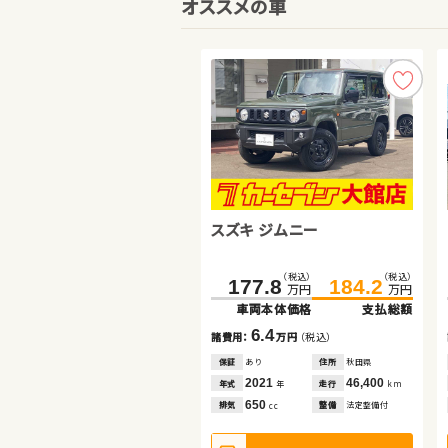
オススメの車
スズキ ジムニー
スズキ ジムニーシエラ
ホンダ フィット ハイブリッド
（税込）
（税込）
（税込）
（税込）
（税込）
（税込）
177.8
248.7
141.1
184.2
259.8
144.8
万円
万円
万円
万円
万円
万円
車両本体価格
車両本体価格
車両本体価格
支払総額
支払総額
支払総額
6.4
11.1
3.7
諸費用：
諸費用：
諸費用：
万円
万円
万円
（税込）
（税込）
（税込）
保証
保証
保証
あり
あり
あり
住所
住所
住所
秋田県
北海道
北海道
2021
2022
2019
46,400
23,200
44,600
年式
年式
年式
走行
走行
走行
年
年
年
km
km
km
650
1,500
1,500
排気
排気
排気
整備
整備
整備
法定整備付
法定整備付
法定整備付
cc
cc
cc