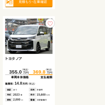
見積もり・在庫確認
見積もり・在庫確認
見積もり・在庫確認
トヨタ ノア
トヨタ ヴォクシー
スバル フォレスター
（税込）
（税込）
（税込）
（税込）
（税込）
（税込）
355.0
256.6
88.9
369.8
268.9
103.1
万円
万円
万円
万円
万円
万円
車両本体価格
車両本体価格
車両本体価格
支払総額
支払総額
支払総額
14.8
12.3
14.2
諸費用：
諸費用：
諸費用：
万円
万円
万円
（税込）
（税込）
（税込）
保証
保証
保証
あり
あり
あり
住所
住所
住所
京都府
埼玉県
岩手県
2023
2018
2013
15,600
29,000
90,200
年式
年式
年式
走行
走行
走行
年
年
年
km
km
km
2,000
2,000
2,000
排気
排気
排気
整備
整備
整備
法定整備付
法定整備付
法定整備付
cc
cc
cc