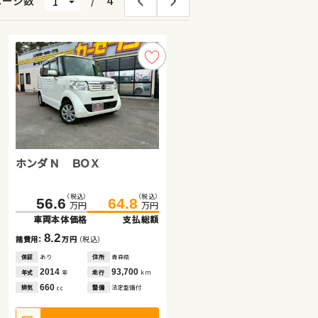
ページ数
/
4
ホンダ Ｎ ＢＯＸ
日産 エクストレイル ハイブ
スズキ アルト ＨＢ
リッド
（税込）
（税込）
（税込）
（税込）
（税込）
（税込）
181.7
56.6
29.7
188.8
64.8
34.0
万円
万円
万円
万円
万円
万円
車両本体価格
車両本体価格
車両本体価格
支払総額
支払総額
支払総額
8.2
7.1
4.3
諸費用：
諸費用：
諸費用：
万円
万円
万円
（税込）
（税込）
（税込）
保証
保証
保証
あり
あり
なし
住所
住所
住所
青森県
千葉県
岡山県
2014
2020
2015
93,700
69,600
71,800
年式
年式
年式
走行
走行
走行
年
年
年
km
km
km
660
2,000
660
排気
排気
排気
整備
整備
整備
法定整備付
法定整備付
法定整備付
cc
cc
cc