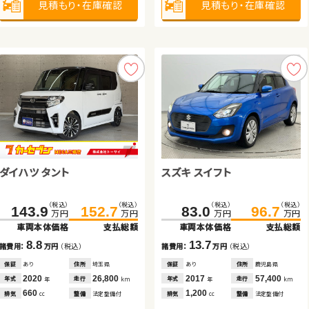
見積もり・在庫確認
見積もり・在庫確認
見積もり・在庫確認
見積もり・在庫確認
見積もり・在庫確認
見積もり・在庫確認
見積もり・在庫確認
見積もり・在庫確認
トヨタ ヴェルファイア ハイブ
ダイハツ タント
日産 セレナ
スズキ スイフト
スズキ ワゴンＲ
ホンダ フリードスパイク
リッド
（税込）
（税込）
（税込）
（税込）
（税込）
（税込）
（税込）
（税込）
（税込）
（税込）
（税込）
（税込）
435.0
449.9
143.9
196.4
152.7
208.2
83.0
21.6
93.0
105.0
96.7
29.8
万円
万円
万円
万円
万円
万円
万円
万円
万円
万円
万円
万円
車両本体価格
支払総額
車両本体価格
車両本体価格
支払総額
支払総額
車両本体価格
車両本体価格
車両本体価格
支払総額
支払総額
支払総額
14.9
8.8
11.8
13.7
8.2
12.0
諸費用：
万円
（税込）
諸費用：
諸費用：
万円
万円
（税込）
（税込）
諸費用：
諸費用：
諸費用：
万円
万円
万円
（税込）
（税込）
（税込）
保証
あり
住所
岩手県
保証
保証
あり
あり
住所
住所
埼玉県
福岡県
保証
保証
保証
あり
あり
あり
住所
住所
住所
鹿児島県
青森県
埼玉県
2019
41,400
2020
2019
26,800
76,600
2017
2014
2014
57,400
128,500
48,500
年式
走行
年式
年式
走行
走行
年式
年式
年式
走行
走行
走行
年
km
年
年
km
km
年
年
年
km
km
km
2,500
660
1,200
1,200
660
1,500
排気
整備
法定整備付
排気
排気
整備
整備
法定整備付
法定整備付
排気
排気
排気
整備
整備
整備
法定整備付
法定整備付
法定整備付
cc
cc
cc
cc
cc
cc