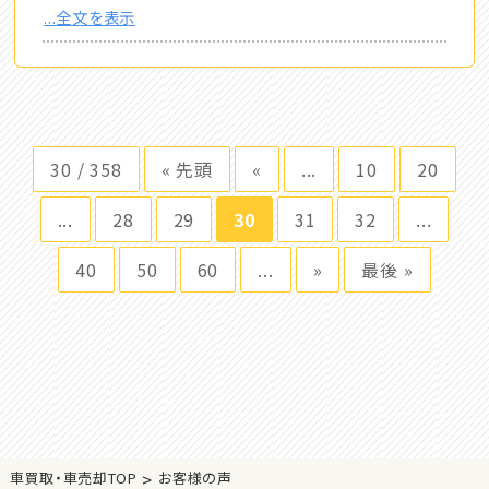
...全文を表示
30 / 358
« 先頭
«
...
10
20
...
28
29
30
31
32
...
40
50
60
...
»
最後 »
>
車買取・車売却TOP
お客様の声