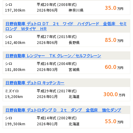
シロ
平成20年式
(2008年式)
35.0
万円
197,300km
2026年06月
神奈川県
日野自動車 デュトロ ＤＴ ２ｔ ワイド ハイグレード 全低床 セミ
ロング Ｗタイヤ ＨＲ
シロ
平成27年式
(2015年式)
85.0
万円
162,400km
2026年06月
長野県
日野自動車 レンジャー ＴＫ クレーン／セルフクレーン
シロ
平成16年式
(2004年式)
60.0
万円
181,800km
2026年03月
宮城県
日野自動車 デュトロ キッチンカー
ミズイロ
平成29年式
(2017年式)
300.0
万円
19,200km
2026年01月
北海道
日野自動車 デュトロダンプ Ｄ ２ｔ ダンプ 全低床 強化ダンプ
シロ
平成14年式
(2002年式)
55.0
万円
199,500km
2026年01月
北海道