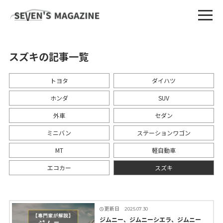
スズキの記事一覧
トヨタ
ダイハツ
ホンダ
SUV
外車
セダン
ミニバン
ステーションワゴン
MT
軽自動車
エコカー
スズキ
更新日
2025.07.30
ジムニー、ジムニーシエラ、ジムニー