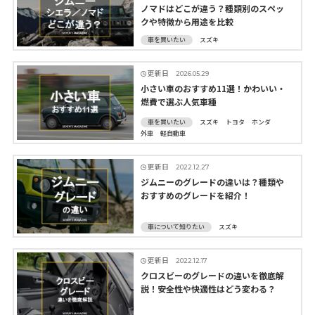
ノマドはどこが違う？種類別のスペッ
クや特徴から用途を比較
車を買いたい
スズキ
更新日
2026.05.29
小さい車のおすすめ11選！かわいい・
燃費で選ぶ人気車種
車を買いたい
スズキ
トヨタ
ホンダ
外車
軽自動車
更新日
2022.12.27
ジムニーのグレードの違いは？種類や
おすすめのグレードを紹介！
車について知りたい
スズキ
更新日
2022.12.17
クロスビーのグレードの違いを徹底解
説！安全性や快適性はどう変わる？